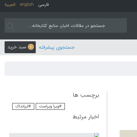
فارسی
english
العربیة
سبد خرید
جستجوی پیشرفته
0
برچسب ها
#ویرا ویراست
#ایرانداک
اخبار مرتبط