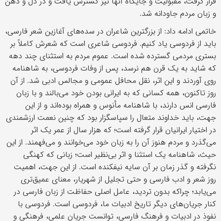
قرار گرفت، مقبولیت و جایگاه آنها نیز گسترش یافت و در دل و ذهن
و زبان مردم جاودانه شد.
خاتمی ادامه داد: از بزرگترین شاعران در سده‌های آغازین شعر فارسی،
باید از فردوسی یاد کنیم. فردوسی شاعری است که شعرش کاملاً بر
بستری مردمی گسترده شده است. عموم مردم به استثنای چند دهه
که شاید به یک قرن هم نرسد، پس از وفات فردوسی، به شاهنامه
روی آوردند و این اثر، نقل محافل عمومی و مجالس ادبی شد. از آن
روز تاکنون، همه کسانی که به ایرانی بودن خود می‌بالند و با زبان
فارسی انس دارند، با شاهنامه مأنوس و همراه بوده‌اند و از این
جهت، باید خداوند متعال را سپاسگزار بود که چنین نعمت ارزشمندی
در اختیار ایرانیان قرار گرفته است؛ که هزار سال از عمر یک اثر
می‌گذرد و مردم هنوز آن را به زبان خود می‌خوانند و می‌فهمند. از این
حیث، شاهنامه یک استثنا و اثر بی‌نظیر است؛ زبانی که کهنگی
نگرفته و گذر زمان بر آن سایه نیفکنده است. از این جهت، اهمیت
روز شعر و ادب فارسی و حتی تجلیل از شهریار، معنای عمیق‌تری
می‌یابد؛ چراکه بدون تردید، عامل اصلی حفاظت از زبان فارسی در
کنار جریان‌های دیگر تاریخ ادبیات ما، فردوسی است. فردوسی با
نفوذ در ادبیات و فرهنگ فارسی، توانست جریان علمی، فرهنگی و