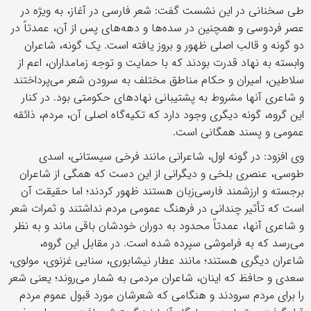
طی سخنانی در این نشست گفت: شعر فارسی در آغاز، به ویژه در
عصر فردوسی و همچنین در سده‌ها و دهه‌های پس از آن، عمدتاً در
دو گونه و قالب اصلی ظهور و بروز یافته است. یک گونه، شاعران
وابسته به نهاد قدرت بودند که با حمایت و توجه زمامداران، اعم از
سلاطین، امیران و حکام مناطق مختلف به سرودن شعر می‌پرداختند
و شاعری آنها مشروط به پشتیبانی نهاد‌های حکومتی بود. در کنار
این گروه، گونه دیگری وجود دارد که تکیه‌گاه اصلی آن، مردم، ذائقه
عمومی و پسند همگانی است.
وی افزود: در گونه اول، شاعرانی مانند فرخی سیستانی، اسدی
طوسی، عنصری بلخی و دیگرانی از این دست که همگی از شاعران
برجسته و ارزشمند فارسی‌زبان هستند ظهور کردند؛ اما حقیقت آن
است که تأثیر چندانی در فرهنگ عمومی مردم نداشتند و ثمرات شعر
و شاعری آنها، عمدتاً محدود به دوران خودشان باقی ماند و به نظر
می‌رسد که به فراموشی سپرده شده است. در مقابل این گروه،
شاعران دیگری هستند؛ مانند عطار نیشابوری، سنایی غزنوی، مولوی،
سعدی و حافظ که اینان، شاعران مردمی به شمار می‌روند؛ یعنی شعر
را برای مردم سرودند و هنگامی که شعرشان مورد قبول عموم مردم