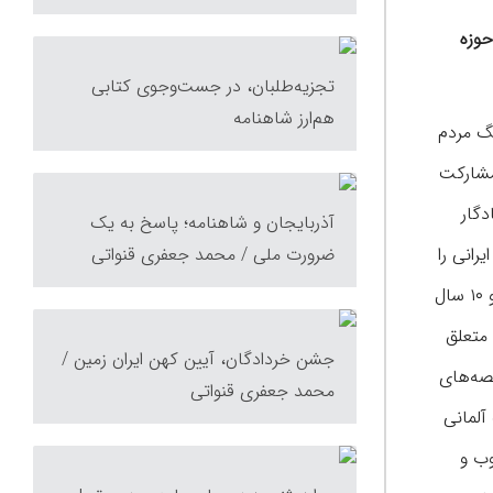
حوزه
تجزیه‌طلبان، در جست‌وجوی کتابی
هم‌ارز شاهنامه
گ مردم
 این طرح مشارکت
دگار
آذربایجان و شاهنامه؛ پاسخ به یک
ی ایرانی را
ضرورت ملی / محمد جعفری قنواتی
شامل می‌شود. دیگر اثر ارزشمند انجوی «تمثیل و مثل» است که قرار بود جلد دوم نیز داشته باشد که به سبب خانه‌نشینی او محقق نشد و ۱۰ سال
 متعلق
جشن خردادگان، آیین کهن ایران زمین /
د قصه‌های
محمد جعفری قنواتی
ریش مارزلف آلمانی
وب و