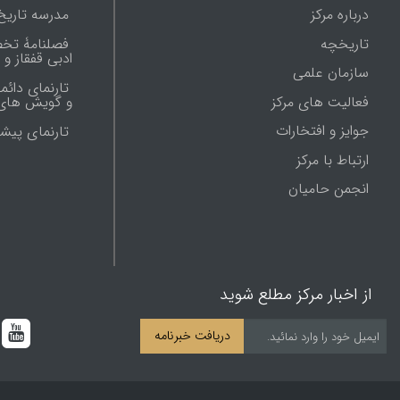
درباره مرکز
مدرسه تاریخ
تاریخچه
فصلنامۀ تخ
ادبی قفقاز و
سازمان علمی
تارنمای دائم
فعالیت های مرکز
و گویش های 
جوایز و افتخارات
تارنماى پيش
ارتباط با مرکز
انجمن حامیان
از اخبار مرکز مطلع شوید
دریافت خبرنامه