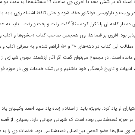
چاپ نشده وجود دارد که متعلق به برنامه رادیویی «فرهنگ مردم» است که در شش دهه با اجرای وی ساعت ۲۱ سه‌
 روایت و بازنویسی فولکلور حفظ شود و حتی تلفظ اشتباه راوی باید با
ی ده بار کلمه ای را تکرار کرده مثلاً گفت رفت و رفت و رفت… باید به ه
ذیر بود. افزون بر قصه‌ها، وی همچنین صاحب کتاب «جشن‌ها و آداب و
معتقدات زمستان» است که متاسفانه تنها دو جلد آن منتشر شد. مطالب این کتاب در دهه‌های ۴۰ و ۵۰ فراهم شده و ب
ی مانده است. در مجموع می‌توان گفت اگر آثار ارزشمند انجوی شیرازی از 
 ادبیات و تاریخ فرهنگی خود داشتیم و بی‌شک خدمات وی در حوزه فولک
ان او یاد کرد. به‌ویژه باید از استادم زنده یاد سید احمد وکیلیان یاد ک
ه در حوزه قصه‌شناسی بوده است که شهرتی جهانی دارد. بسیاری از قصه‌
تند. وی سال‌ها عضو انجمن بین‌المللی قصه‌شناسی بود. خدمات وی را به 