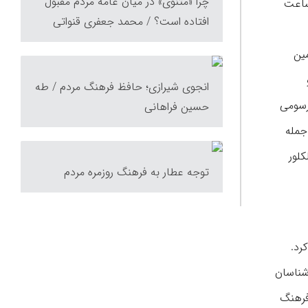
چرا «مثنوی» در میان عامه مردم مقبول
شنبه‌ها به مدت دو ساعت
افتاده است؟ / محمد جعفری قنواتی
مین
انجوی شیرازی؛ حافظ فرهنگ مردم / طه
ه معرفی آداب و رسومی
حسین فراهانی
جمله
لور
توجه عطار به فرهنگ روزمره مردم
رد.
شناسان
فرهنگ