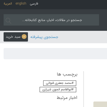
فارسی
english
العربیة
سبد خرید
جستجوی پیشرفته
0
برچسب ها
#محمد جعفری قنواتی
#ابوالقاسم انجوی شیرازی
اخبار مرتبط