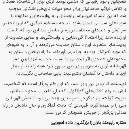
همچنین وجود رقیبانی که مدعی بودند آرش نیای آن‌هاست، همگام
با تلاش فراگیر ساسانیان برای محو میراث تاریخی اشکانی موجب
شد که این افسانه غیرسیاسی اوستایی به روایت‌هایی متفاوت با
سویه‌های سیاسی تبدیل شود. نتیجه مستقیم دیگری که از رقابت بر
سر آرش و ادعاهای مختلف درباره او حاصل شد این بود که افسانه
او زنده ماند زیرا احتمالاً گروه‌هایی با وابستگی‌ها و علایق متفاوت از
روایت‌های متفاوت این داستان حمایت می‌کردند و آن را به شیوه‌ای
که مورد نظرشان بود به اجرا درمی‌آوردند. اما راه نیافتن داستان به
مجموعه‌ای همچون اثر فردوسی یا نسبت دادن مشهورترین عمل
قهرمانانه آرش به منوچهر در متن مینوی خرد همه را باید از منظر
ارتباط داستان با گفتمان مشروعیت یابی ساسانیان نگریست.
نویسنده کتاب بر این باور است که این طنز روزگار است که شخصیت
آرش به رغم تلاش‌های گوناگونی که برای تغییر یا محو داستانش
صورت گرفت، بار دیگر در عصر مدرن زنده می‌شود تا نقش قهرمانی
ملی را بر عهده گیرد، قهرمانی که بابت فداکاری و جان دادنش در راه
هدقی بزرگ‌تر از خویش همچنان گرامی است.
ستاره‏ رایومند باران‌‏زا بزرگ‏ترین داده‏ اهورایی