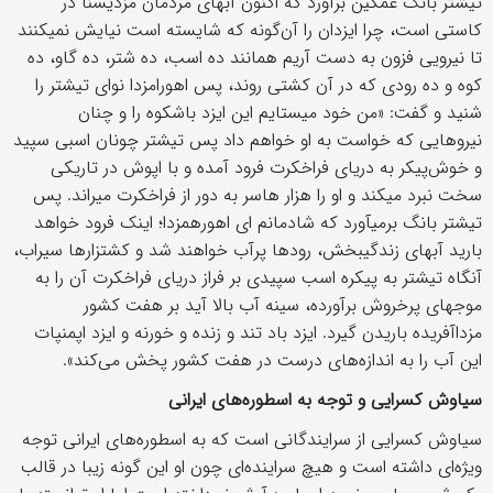
تیشتر بانگ غمگین برآورد که اکنون آب‏های مردمان مزدیسنا در
کاستی است، چرا ایزدان را آن‌گونه که شایسته است نیایش نمی‏کنند
تا نیرویی فزون به دست آریم همانند ده اسب، ده شتر، ده گاو، ده
کوه و ده رودی که در آن کشتی روند، پس اهورامزدا نوای تیشتر را
شنید و گفت: «من خود می‏ستایم این ایزد باشکوه را و چنان
نیروهایی که خواست به او خواهم داد پس تیشتر چونان اسبی سپید
و خوش‌پیکر به دریای فراخکرت فرود آمده و با اپوش در تاریکی
سخت نبرد می‏کند و او را هزار هاسر به دور از فراخکرت می‏راند. پس
تیشتر بانگ برمی‏آورد که شادمانم ای اهوره‏مزدا؛ اینک فرود خواهد
بارید آب‏های زندگی‏بخش، رودها پرآب خواهند شد و کشتزارها سیراب،
آنگاه تیشتر به پیکره‏ اسب سپیدی بر فراز دریای فراخکرت آن را به
موج‏های پرخروش برآورده، سینه‏ آب بالا آید بر هفت کشور
مزداآفریده باریدن گیرد. ایزد باد تند و زنده و خورنه و ایزد اپم‏نپات
این آب را به اندازه‌‏های درست در هفت کشور پخش می‏‌کند».
سیاوش کسرایی و توجه به اسطوره‌های ایرانی
سیاوش کسرایی از سرایندگانی است که به اسطوره‌های ایرانی توجه
ویژه‌ای داشته است و هیچ سراینده‌ای چون او این گونه زیبا در قالب