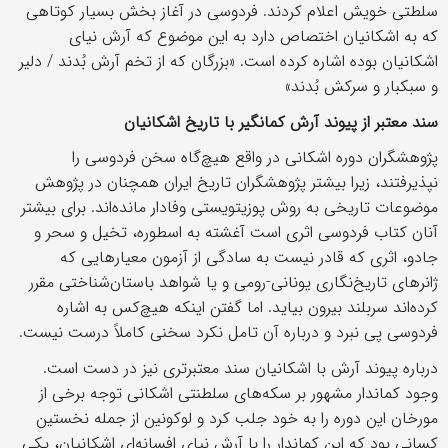
سلطتی خویش اعلام کردند. فردوسی در آغاز بخش بسیار کوتاهی
که به اشکانیان اختصاص دارد به این موضوع که آرش نیای
اشکانیان بوده اشاره کرده است. «بزرگان که از تخم آرش بُدند / دلیر
و سبکبار و سرکش بُدند»
سند معتبر از پیوند آرش کمانگیر با تاریخ اشکانیان
پژوهشگران دوره اشکانی در واقع هیچ‌گاه سخن فردوسی را
نپذیرفتند، زیرا بیشتر پژوهشگران تاریخ ایران همچنان در پژوهش
موضوعات تاریخی به روش پوزیتویستی وفادار مانده‌اند. برای بیشتر
آنان کتاب فردوسی اثری است آغشته به اسطوره، تخیل و سحر و
جادو، اثری که قادر نیست به سادگی از آزمون معیارهایی که
ژانرهای تاریخ‌نگاری یونانی-رومی و یا شواهد باستان‌شناختی مقرر
کرده‌اند سربلند بیرون بیاید. اما گفتن اینکه هیچ‌کس به اشاره
فردوسی پی نبرد و درباره آن تامل نکرد سخنی کاملاً درست نیست.
درباره پیوند آرش با اشکانیان سند معتبرتری نیز در دست است.
وجود کماندار مشهور بر سکه‌های سلطنتی اشکانی توجه برخی از
مورخان این دوره را به خود جلب کرد و لوکونین از جمله نخستین
کسانی بود که این کماندار را با آرش نیای افسانه‌ای اشکانیان، یکی