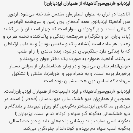
ایزدبانو «اردویسورآناهیتا» از همیاران ایزدباران‌زا
آناهیتا در ایران به عنوان اسطوره‌ای مقدس شناخته می‌شود. اردوی
سور آناهیتا ایزدبانوی همه آب‌های روی زمین و سرچشمه اقیانوس
کیهانی است. او بر گردونه‌ای سوار است که چهار اسب آن را می‌کشند
(باد، باران، ابر و تگرگ) و سرچشمه زندگی و پاک‌کننده تخمه هر نر، و
زهدان هر ماده است (نشانه پاک و مقدس بودن) و به دلیل ارتباطی
که با زندگی دارد جنگجویان در نبرد، زنده ماندن را از او طلب
می‌کنند. آناهید همواره به صورت یک دختر جوان و برومند و
خوش‌اندام نمایان می‌شود و در زمان هخامنشیان از منزلتی بسیار
برخوردار بوده است، و به همراه مِهر و اهورامزدا، مثلثی را تشکیل
می‌داده که اساس دین هخامنشیان بوده است.
ایزدبانو «اردویسورآناهیتا» و ایزد «اپم‌نپات» از همیاران ایزدباران‌زاست.
همچنین از همازوران دیو خشک‌سالی دیو بدسالی (قحطی) است. در
نبردهای سه‌گانه‌ی ایزدتیشتر به‌گونه‌ی گاو ورزای نیرومند و بلندگام و
دیو خشکسالی به‌گونه گاو سیاه و کوتاه اندام است. ایزدباران‌زا
به‌گونه اسبی سفید، بلند پیشانی با دم‌های بلند و دیو خشکسالی
به‌گونه اسب سیاه دم بریده و کوتاه‌اندام جلوه‌گری می‌کند.