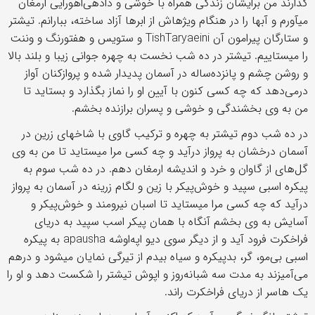
گذارند من برایشان زندگی همراه با خوشی و داده‏ی‌اهورایی ارمغان
می‏آورم و آب‏ها را در هنگام ویژه‏اش از ابرها آزاد ساخته، ببارانم. تیشتر
و ستارگان پیرامون آن TishTaryaeini و ستویس و هفتورنگ و وننت
را می‏ستاییم. تیشتر در ده شب نخست به چهره‏ جوانی زیبا و بلند بالا
و روشن چشم و پانزده‌ساله در آسمان پدیدار شده و پروازکنان آواز
درمی‏‌دهد که چه کسی کنون با آیین او را نماز بگذارد و بستاید تا
من به وی بخشندگی و خوشی و پسران برازنده بخشم.
در ده شب دوم تیشتر به چهره و ترکیب گاوی با شاخ‏های زرین در
آسمان درخشان به پرواز درآید و چه کسی مرا می‏ستاید تا من به وی
گل‌ه‏ای از گاوان و خرد و اندیشه ارمغان دهم. در ده شب سوم به
پیکره‏ اسبی سپید و خوش‌پیکر با زین و لگام زرینه در آسمان به پرواز
درآید که چه کسی مرا می‏ستاید تا اسبان نیرومند و خوش‌پیکر و
آسایش به وی بخشم آن‏گاه با همان پیکر اسب سپید به دریای
فراخکرت فرود آید و از دیگر سوی دیو اپه‌اوشه apausha به پیکره‏
اسبی بی‏‌مو، گر، بدپیکره و سیاه بی‏دم از تیرگی نمایان می‏شود و درهم
می‏‌آمیزند به مدت سه شبانه‌روز و اپوش تیشتر را شکست دهد و او را
یک هاسر از دریای فراخکرت راند.