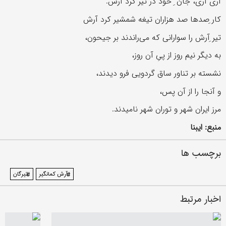
آری آری، جان ِ خود در تیر کرد آرش.
کار ِصدها صد هزاران تیغه شمشیر کرد آرش
تیر ِآرش را سوارانی که می‌راندند بر جیحون،
به دیگر نیم روز از پیِ آن روز،
نشسته بر تناور ساق گردویی فرو دیدند،
و آنجا را از آن پس،
مرز ایران شهر و توران شهر نامیدند.
منبع: ایبنا
برچسب ها
#آرش کمانگیر
#تیرگان
اخبار مرتبط