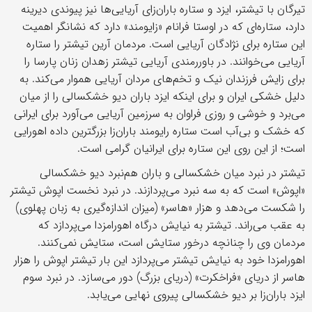
تیرگان با تیشتر، ایزد و ستاره باران‌زای آریایی‌ها نیز پیوندی دیرینه
دارد، ستاره‌ای که در اوستا فرانام «زایومند» دارد که نشانگر اهمیت
این ستاره برای نژادگان آریایی است. مردمان آرین تیشتر را ستاره
آریایی می‌خوانند. در باوررمندی آریایی تیشتر زهدان زنان پارسا را
برای زایش فرزندان نیک و تخم‌های مردان آریایی هموار می‌کند. به
دلیل خشکی ایران و برای اینکه ایزد باران دیو خشکسالی را از میان
می‌‏برد و خوشی و روزی فراوان به سرزمین آریایی می‏‌آورد برای ایرانی
که خشک و بی‌‏آب است ستاره‏ رایومند باران‌‏زا بزرگ‏ترین داده‏ اهورایی
است؛ از این روی این ستاره برای ایرانیان گرامی است.
تیشتر در نبرد میان خشکسالی و باران هم‌نبرد دیو خشکسالی
«اپوش» است که به سه نبرد می‌پردازند. در نبرد نخست اپوش تیشتر
را شکست می‌دهد و هزار «هاسر» (میزان اندازه‌گیری به زبان پهلوی)
به عقب می‌راند. تیشتر به نیایش درگاه اهورامزدا می‌پردازد که
مردمان وی را چنانچه درخور ستایش است، ستایش نمی‌کنند.
اهورامزدا خود به نیایش تیشتر می‌پردازد این بار تیشتر اپوش را هزار
هاسر از دریای «فراخکرت» (دریای بزرگ) دور می‌سازد. در نبرد سوم
ایزد باران‌زا بر دیو خشکسالی پیروی نهایی می‌یابد.