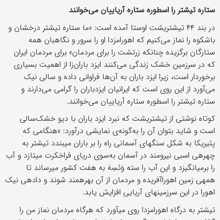
ستاره تیشتر را اسطوره ستاره آریاییان می‌خوانند
در بند ۴۴ تیشتریشت اوستا آمده ‏است: «ما ستاره‏ تیشتر درخشان و
باشکوه را نماز می‌‏کنیم که اهورامزدا او را سرور و نگاهبان همه‏
ستارگان برگزیده چنان‏که زرتشت را برای مردمان» برای مردمان ایران
که در سرزمین خشک زندگی می‌کنند ایزد باران‌زا از اهمیت بسیاری
برخوردار است، زیرا ایزد باران به آن‌ها فراوانی داده و سالی نیک
می‌آورد از این روی است که ایرانیان ایزدباران را گرامی می‌دارند و
ستاره تیشتر را اسطوره ستاره آریاییان می‌خوانند.
کوتاه نوشتی از تیشتریشت که نبرد ایزد باران با دیو خشک‌سالی
است و شاید بتوان آن را به‌گونه‌ی نمایشی درآورد: «هنگامی که
پئیریکا به شکل سنگ‏های آسمانی راه را بر باران می‏بندد تیشتر به
چهره‏ی اسبی نیرومند در آسمان به‌سوی دریای فراخکرت می‏تازد و آب
را برمی‏انگیزد و این آب را سته وَئسِهَ به هفت کشور می‏رساند تا
همه‏ی زمین اهوراآفریده و مردمان از آن بهره‏مند شوند و دادهی نیک
اهورا در این سرزمین‏های آریایی افزایش یابد.
تیشتر به درگاه اهورامزدا روی می‏آورد که هرگاه مردمان نماز من را