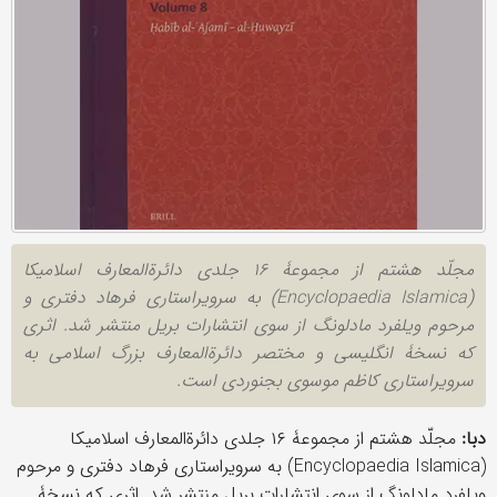
مجلّد هشتم از مجموعۀ ١۶ جلدی دائرﺓ‌المعارف اسلامیکا
(Encyclopaedia Islamica) به سرویراستاری فرهاد دفتری و
مرحوم ویلفرد مادلونگ از سوی انتشارات بریل منتشر شد. اثری
که نسخۀ انگلیسی و مختصر دائرﺓ‌المعارف بزرگ اسلامی به
سرویراستاری کاظم موسوی بجنوردی است.
دبا:
مجلّد هشتم از مجموعۀ ١۶ جلدی دائرﺓ‌المعارف اسلامیکا
(Encyclopaedia Islamica) به سرویراستاری فرهاد دفتری و مرحوم
ویلفرد مادلونگ از سوی انتشارات بریل منتشر شد. اثری که نسخۀ