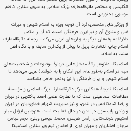
انگلیسی و مختصر دائرﺓ‌المعارف بزرگ اسلامی به سرویراستاری کاظم
موسوی بجنوردی است.
از ویژگی‌های منحصربه‌فرد آن توجه ویژه به اسلام شیعی و میراث
غنی و متنوع آن و نیز ایران فرهنگی است، که آن را مکمل
دائرﺓ‌المعارف‌‎های دیگر به زبا‌ن‌های غربی می‌کند، ازجمله دائرﺓ‌المعارف
اسلام چاپ انتشارات بریل با بیش از یک‌قرن سابقه و با نگاه اهل
سنت به اسلام.
اسلامیکا، علاوه‌بر ارائۀ مدخل‌هایی دربارۀ موضوعات و شخصیت‌های
مهم در اسلام به‌طور عام، این امکان را به خوانندۀ غربی می‌دهد تا
اسلام شیعی و ایران فرهنگی را نیز به‌نحو خاص بشناسد.
اسلامیکا نتیجۀ همکاری مرکز دائرﺓ‌المعارف بزرگ اسلامی و مؤسسۀ
مطالعات اسماعیلی است که با نظارت علمی احمد پاکتچی در تهران
و رضا شاه‌کاظمی در لندن، و نیز مدیریت شهرام خداوردیان در تهران
و وندی رابینسون در لندن در حال فعالیت است. هم‌چنین ایزابل میلر،
استیفن هرتنستاین، راسل هریس، محمد عیسی ویلی، نجم عباس،
مرجان افشاریان و مهران نوری از اعضای تیم ویراستاری اسلامیکا