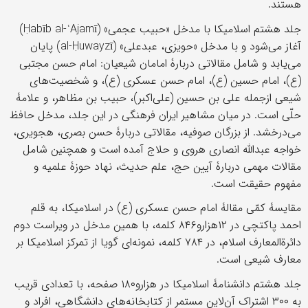
هستند.
جلد هشتم اسلامیکا با مدخل «حبیب عجمی» (Ḥabīb al-ʿAjamī)
آغاز می‌شود و با مدخل «حویزی، عبدعلی» (al-Ḥuwayzī) پایان
می‌یابد و شامل مقالاتی دربارۀ امامان شیعیان: امام حسن مجتبی
(ع)، امام حسین (ع)، امام حسن عسکری (ع)، و شخصیت‌های
شیعی ازجمله علی بن حسین (علی‌اکبر)، حبیب بن مظاهر، و علامۀ
حلّی است. در میان مشاهیر ایران فرهنگی در این جلد، مدخل حافظ
می‌درخشد. از بزرگان صوفیه، مقالاتی دربارۀ حسن بصری، هجویری،
خواجه عبدالله انصاری هروی و حلاج آمده است و همچنین شامل
مقالات مهمی دربارۀ آیین حج، علم حدیث، نهاد حوزۀ علمیه و
مفهوم حقیقت است.
مقایسۀ کمّی مقالۀ امام حسن عسکری (ع) در اسلامیکا، به قلم
احمد پاکتچی در ١٢هزارو٨۴۶ کلمه، با همین مدخل در ویراست دوم
دائرﺓ‌المعارف اسلام، در ٧٨۴ کلمه، نمونه‌ای گویا از تمرکز اسلامیکا بر
معارف شیعی است.
جلد هشتم دانشنامۀ اسلامیکا در هزارو١٨٠ صفحه، با تعدادی قریب
به ۳۰۰ اشتراک آن‌لاین مستمر از کتابخانه‌های دانشگاهی، افراد و