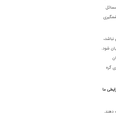
مسائل
شمگیری
 نباشد،
یان شود.
ان
ی گره
ایطی ما
 دهند.