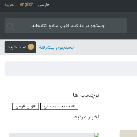
فارسی
english
العربیة
سبد خرید
جستجوی پیشرفته
0
برچسب ها
#محمدجعفر یاحقی
#زبان فارسی
اخبار مرتبط