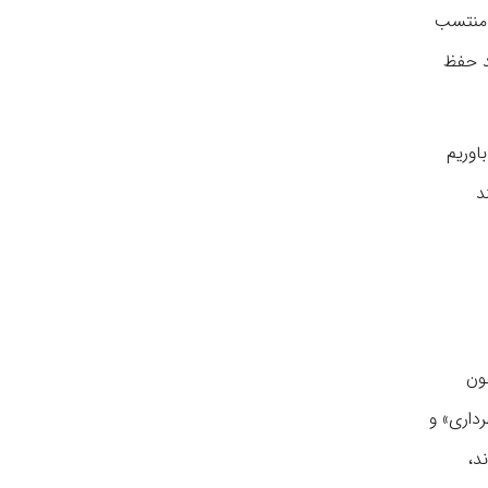
د منتسب
ید حفظ
اوریم
د
ون
رداری» و
د،