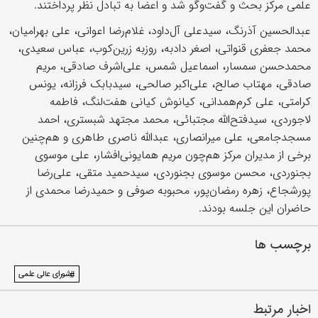
علمی مرکز بحث و گفت‌وگو شد و اعضا به تبادل نظر پرداختند.
عبدالحسین آذرنگ، سیدعلی آل‌داود، غلام‌رضا اعوانی، علی بهرامیان،
محمد جعفری قنواتی، اصغر دادبه، روزبه زرین‌کوب، عباس سعیدی،
محمدحسن سمسار، اسماعیل شمس، علی‌اشرف صادقی، مریم
صادقی، مهتاب صالح، علی‌اکبر صالحی، سیدبابک فرزانه، یونس
کرامتی، علی کرم‌همدانی، کیانوش کیانی هفت‌لنگ، فاطمه
لاجوردی، سیدفتح‌الله مجتبائی، محمد مجتهد شبستری، احمد
مسجدجامعی، علی میرانصاری، عبدالله ناصری طاهری و هم‌چنین
برخی از مدیران مرکز هم‌چون مریم همایونی‌افشار، علی موسوی
بجنوردی، محسن موسوی بجنوردی، سیدحمید متقی، علی‌رضا
پورشجاع، زهره رمضان‌پور، محبوبه صوفی و حمیدرضا محمدی از
حاضران این جلسه بودند.
برچسب ها
#شورای عالی علمی
اخبار مرتبط