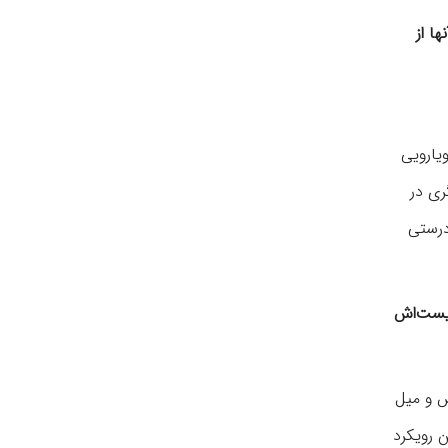
ا از
یارویی
ری در
درستی
زیست‌اش
ش و میل
ن رویکرد