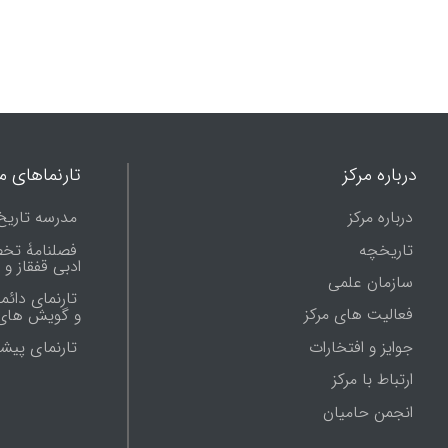
درباره مرکز
تارنماهای ما
درباره مرکز
مدرسه تاریخ
تاریخچه
فصلنامۀ تخ
ادبی قفقاز و
سازمان علمی
تارنمای دائم
فعالیت های مرکز
و گویش های 
جوایز و افتخارات
تارنماى پيش
ارتباط با مرکز
انجمن حامیان