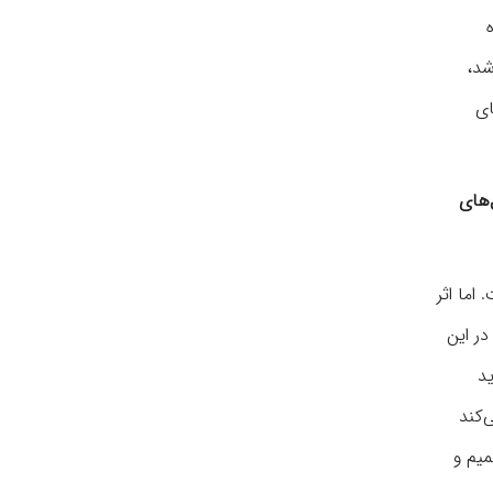
شد،
ای
‌های
اما اثر
در این
اید
‌کند
میم و