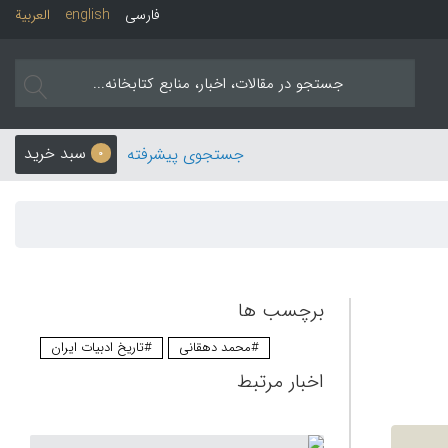
فارسی
english
العربیة
سبد خرید
جستجوی پیشرفته
0
برچسب ها
#محمد دهقانی
#تاریخ ادبیات ایران
اخبار مرتبط