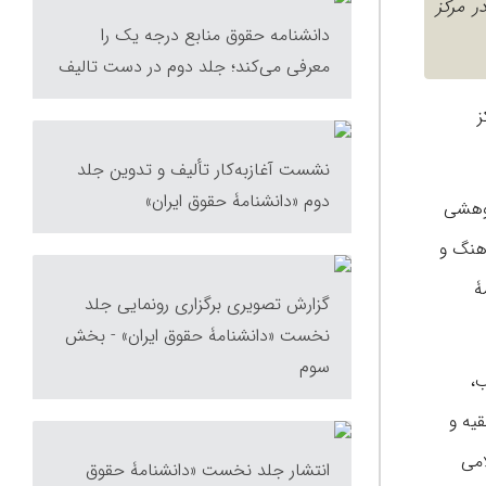
(ص)، در مرکز
دانشنامه حقوق منابع درجه یک را
معرفی می‌کند؛ جلد دوم در دست تالیف
کز
نشست آغازبه‌کار تألیف و تدوین جلد
دوم «دانشنامۀ حقوق ایران»
ژوهشی
فرهنگ و
ۀ
گزارش تصویری برگزاری رونمایی جلد
نخست «دانشنامۀ حقوق ایران» - بخش
سوم
ب،
یه و
امى
انتشار جلد نخست «دانشنامۀ حقوق