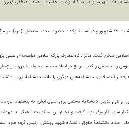
آیین رونمایی جلد نخست «دانشنامۀ حقوق ایران»، عصر یک‌شنبه، ٢۵ شهریور و در آستانۀ ولادت حضرت محمد مصطفی 
آیین رونمایی جلد نخست «دانشنامۀ حقوق ایران»، عصر یک‌شنبه، ٢۵ شهریور و در آستانۀ ولادت حضرت محمد مصطفی (ص)، در مر
گ اسلامی سخن گفت: مرکز دائرةالمعارف بزرگ اسلامى مؤسسه‌ای علمی-پ
ر دانشنامه‌های عمومی و تخصصی و کتب مرجع در ابعاد مختلف معارف بشری، به‌ویژه 
معارف بزرگ اسلامى، دانشنامه‌های دیگری را مانند دانشنامۀ ایران، دانشنام
ری، و لزوم تدوین دانشنامۀ مستقل برای حقوق ایران، به پیشنهاد این‌جان
کنار سایر آثار مرکز قوت گرفت و انجام این مسئولیت فرهنگى بر عهدۀ فق
اماد، استاد دانشکدۀ حقوق دانشگاه شهید بهشتی، رئیس گروه علوم اسل