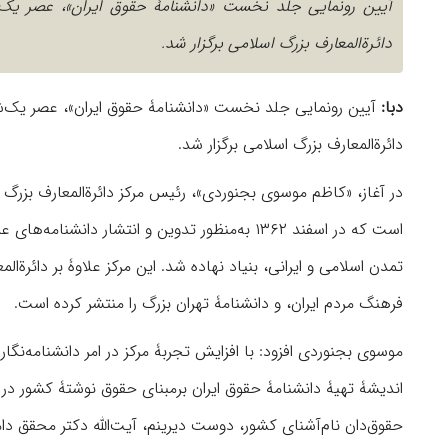
دائرةالمعارف بزرگ اسلامی برگزار شد.
دبا:
دائرةالمعارف بزرگ اسلامی برگزار شد.
در آغاز، «کاظم موسوی بجنوردی»، رئیس مرکز دائرةالمعارف بزر
است که در اسفند ١٣۶٢ به‌منظور تدوین و انتشا
تمدن اسلامى و ایرانى، بنیاد نهاده شد. این مرکز علاوۀ بر دائرةال
فرهنگ مردم ایران، و دانشنامۀ تهران بزرگ را منتشر کرده است.
موسوی بجنوردی افزود: با افزایش تجربۀ مرکز در امر دانشنامه‌نگا
اندیشۀ تهیۀ دانشنامۀ حقوق ایران برمبنای حقوق نوشتۀ کشور در 
حقوق‌دان نام‌آشنای کشور، دوست دیرینم، آیت‌الله دکتر محقق د