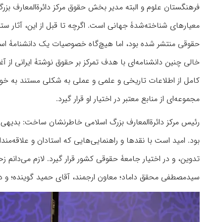
فرهنگستان علوم و البته مدیر بخش حقوق مرکز دائرةالمعارف بزر
معیارهای شناخته‌شدۀ جهانی است. اگرچه تا قبل از این، آثار ستر
حقوقى منتشر شده بود، اما هیچ‌گاه خصوصیات یک دانشنامۀ استاند
خالى چنین دانشنامه‌ای با هدف تمرکز بر حقوق نوشتۀ ایرانى از آ
کامل از اطلاعات تاریخى و علمى و عملى به شکلى مستند به خوانن
مجموعه‌ای از منابع معتبر در اختیار او قرار گیرد.
رئیس مرکز دائرةالمعارف بزرگ اسلامی خاطرنشان ساخت: بدیهى
بود. امید است با نقدها و راهنمایی‌هایی که استادان و علاقه‌مندان
تدوین، و در اختیار جامعۀ حقوقى کشور قرار گیرد. لازم می‌دانم ز
سیدمصطفی محقق داماد؛ معاون ارجمند، آقای حمید گوینده؛ و دست