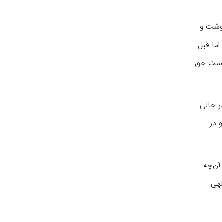
نوشت و
ما قبل
 است حق
ر حالی
 در
آن‌چه
لهی