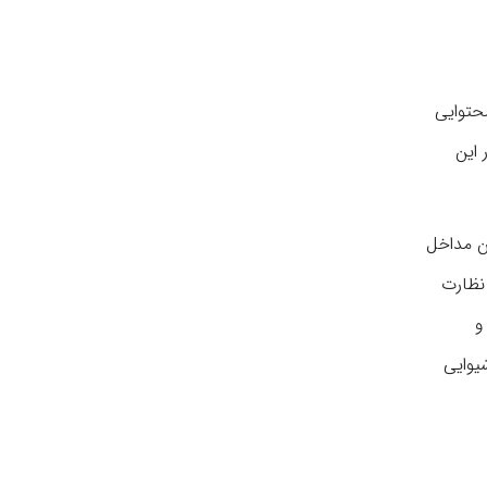
محتوایی
 این
ین مداخل
نظارت
و
شیوایی