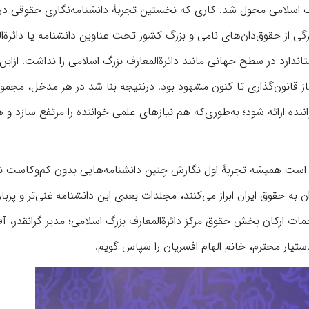
گ اسلامی محول شد. کاری که نخستین تجربۀ دانشنامه‌نگاری حقوقى در ا
گى از حقوق‌دان‌های نامى و بزرگ کشور تحت عناوین دانشنامه یا دائرةا
ارد در سطح جهانى مانند دائرةالمعارف بزرگ اسلامى را نداشت. ازاین‌
غاز قانون‌گذاری تا کنون مشهود بود. درنتیجه بنا شد در هر مدخل، مجموع
ده ارائه شود؛ به‌طوری‌که هم نیازهای علمى خواننده را مرتفع سازد و 
 است همیشه تجربۀ اول نگارش چنین دانشنامه‌هایی بدون کم‌وکاست ن
 به حقوق ایران ابراز می‌کنند، مجلدات بعدی این دانشنامه غنی‌تر و پربار
حمات ارکان بخش حقوق مرکز دائرةالمعارف بزرگ اسلامی؛ مدیر گرانقدر، آق
یار محترم، خانم الهام افسریان را سپاس گویم.