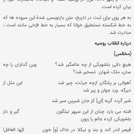
بیان کرده است.
به هر روی برای ثبت در تاریخ، متن بازنویسی شدۀ این سروده ها که
به خط شکسته نستعلیق خوانا که بسیار به خط فرّخی مانند است ،
مبادرت شد.
دربارۀ انقلاب روسیه
(
مخمّس
)
هیچ دانی بلشویکی از چه عالمگیر شد؟ وین گدایان را چه
سان، ملک شهان تسخیر شد؟
آهوانی بر پلنگان ازچه جرئت، چیر شد این مثل از
دیرگه ورد جوان و پیر شد
شیر گردد گربه [ای] کز جان شیرین سیر شد
فتنه می بارد چنان از این سپهر نیلگون گیر و دار
بلشویکی کرده عالم را زبون
قیصر اندر کند و بند و نیکلا در خاک [و] خون ایّها الغافل!