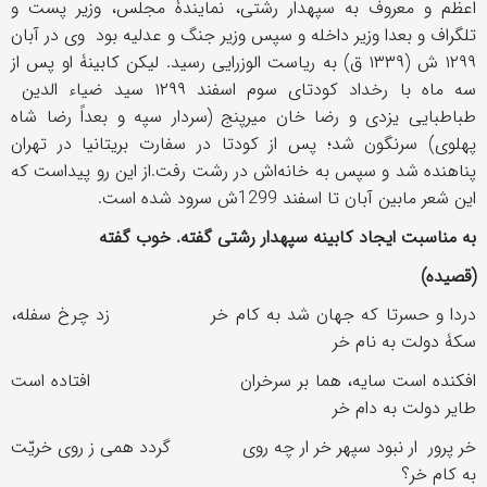
اعظم و معروف به سپهدار رشتی، نمایندۀ مجلس، وزیر پست و
تلگراف و بعدا وزیر داخله و سپس وزیر جنگ و عدلیه بود وی در آبان
۱۲۹۹ ش (۱۳۳۹ ق) به ریاست الوزرایی رسید. لیکن کابینۀ او پس از
سه ماه با رخداد کودتای سوم اسفند ۱۲۹۹ سید ضیاء الدین
طباطبایی یزدی و رضا خان میرپنج (سردار سپه و بعداً رضا شاه
پهلوی) سرنگون شد؛ پس از کودتا در سفارت بریتانیا در تهران
پناهنده شد و سپس به خانه‌اش در رشت رفت.از این رو پیداست که
این شعر مابین آبان تا اسفند 1299ش سرود شده است.
به مناسبت ایجاد کابینۀ سپهدار رشتی گفته. خوب گفته
(
قصیده
)
دردا و حسرتا که جهان شد به کام خر زد چرخ سفله،
سکۀ دولت به نام خر
افکنده است سایه، هما بر سرخران افتاده است
طایر دولت به دام خر
خر پرور ار نبود سپهر خر ار چه روی گردد همی ز روی خریّت
به کام خر؟