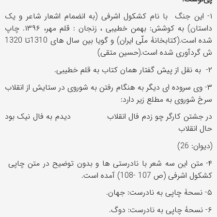
۱- این جنگ با نام کشکول اشرفی (به انضمام اشعار شاعر و یک
داستان) به کوشش: بهمن خطیبی ، زنجان : قلم مهر، ‏‫‏۱۳۹۶. چاپ
شده است.(کتابخانۀ ملّی ایران) و گویا بین سال های 1310تا 1320
ش گردآوری شده است.(حسین متقی)
۲- به نقل از پیش گفتار همان کتاب به قلم خطیبی.
۳- وی سروده ای دیگر به هنگام رفتن به شوروی در ستایش از انقلاب
سرخ شوروی به مطلع زیر دارد:
در جشتن کارگر چو زدم فال انقلاب دیدم به فال نیک بود
حال انقلاب
(دیوان: 26)
۴- متن این سه شعر با نادرستی ها و بدون توضیح در متن چاپی
کشکول اشرفی (ص 107 -108) آمده است.
۵- نسحۀ چاپی به نادرست: جهان.
۶- نسحۀ چاپی به نادرست: دوگ.