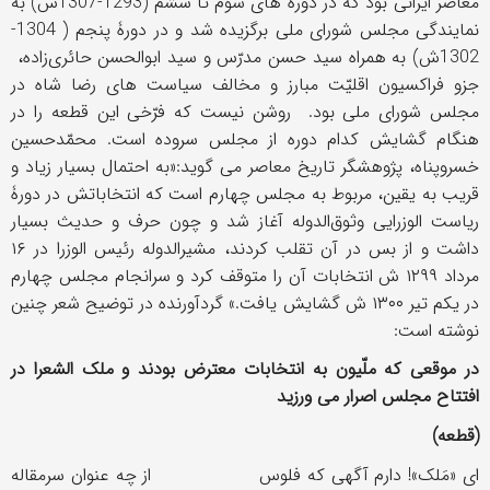
معاصر ایرانی بود که در دوره های سوم تا ششم (1293-1307ش) به
نمایندگی مجلس شورای ملی برگزیده شد و در دورۀ پنجم ( 1304-
1302ش) به همراه سید حسن مدرّس و سید ابوالحسن حائری‌زاده،
جزو فراکسیون اقلیّت مبارز و مخالف سیاست های رضا شاه در
مجلس شورای ملی بود. روشن نیست که فرّخی این قطعه را در
هنگام گشایش کدام دوره از مجلس سروده است. محمّدحسین
خسروپناه، پژوهشگر تاریخ معاصر می گوید:«به احتمال بسیار زیاد و
قریب به یقین، مربوط به مجلس چهارم است که انتخاباتش در دورۀ
ریاست الوزرایی وثوق‌الدوله آغاز شد و چون حرف و حدیث بسیار
داشت و از بس در آن تقلب کردند، مشیرالدوله رئیس الوزرا در ۱۶
مرداد ۱۲۹۹ ش انتخابات آن را متوقف کرد و سرانجام مجلس چهارم
در یکم تیر ۱۳۰۰ ش گشایش یافت.» گردآورنده در توضیح شعر چنین
نوشته است:
در موقعی که ملّیون به انتخابات معترض بودند و ملک الشعرا در
افتتاح مجلس اصرار می ورزید
(
قطعه
)
ای «مَلک»! دارم آگهی که فلوس از چه عنوان سرمقاله