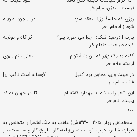
آگه گر از سیاست کابینه کس نشد نبود عجب که
نیست معیّن، مرام خر
روزی که جلسۀ وزرا منعقد شود دربار چون طویله
شود ز ادحام خر
یارب ! «وحید مُلک» چرا می خورد پلو؟ گر کاه و یونجه
کرده طبیعت، طعام خر
گفتم به یک وزیر که من بندۀ توام یعنی منم ز روی
ارادت، غلام خر
در غیبت وزیر، معاون بود کفیل گوساله است نائب [و]
قائم مقام خر
این شعر را به نام «سپهدار» گفته ام تا در جهان بماند
پاینده نام خر
***
محمّدتقی بهار (۱۲۶۵–۱۳۳۰ش) ملقب به ملک‌الشعرا و متخلص به
«بهار»، شاعر، ادیب، نویسنده، روزنامه‌نگار، تاریخ‌نگار و سیاست‌مدار