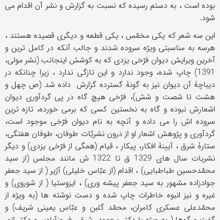
بوده است ، به دستم رسیده که نسبت به گزارش و نشر آن اقدام می
شود.
این سه شعر که یکی مخمّس ، یکی قطعه و دیگری قصیده هستند ،
هرسه به مناسبتی ویژه سروده شدند و جالب آنکه در کامل ترین و
آخرین ویرایش دیوان فرّخی یزدی که به کوشش اینجانب (نشر مولی،
1391) چاپ شده، وجود ندارد و این تازگی ندارد ، زیرا چنانکه در
دیباچۀ آن دیوان نیز به گونۀ گسترده گزارش داده شد (ص چهل و
هشت تا شصت و شش)، فرّخی هیچ گاه در پی گردآوری دیوان
اشعارش نبوده و گاه به نخستین کسی که برمی خورده، تازه ترین
سروده اش را می داده و آنچه به نام دیوان فرّخی موجود است،
گردآوری و پژوهش اشعار او از درون نشریّات طوفان، طوفان هفتگی،
ستارۀ شرق ، آیینۀ افکار، پیکار ، قیام (همگی از فرّخی یزدی) و دیگر
نشریات سال های 1329 ق تا 1322 ش مانند مجلس (از سید
محمّدحسین طباطبایی) ، اقدام (از عبّاس خلیلی) آژیر ( از سید جعفر
جوادزاده مشهور به سید جعفر پیشه ‌وری) ، ایزوستیا ( از شوروی) و
غیره و نیز انبوه خاطرات چاپ شده و دست نوشته ها (به ویژه از
محمّدعلی عسکری کامران، محمّد گلبن و عبّاس یمینی شریف) و
گفت و گوها ( به ویژه با دکتر محمود رشیقی فیروزآبادی و دکتر انور