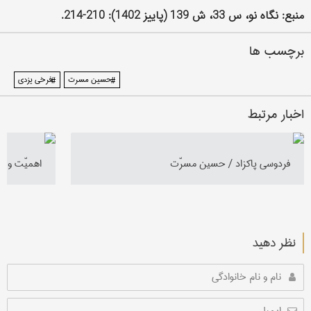
منبع: نگاه نو، س 33، ش 139 (پاییز 1402): 210-214.
برچسب ها
#حسین مسرت
#فرخی یزدی
اخبار مرتبط
فردوسى پاكزاد / حسين مسرّت
اهميّت و 
نظر دهید