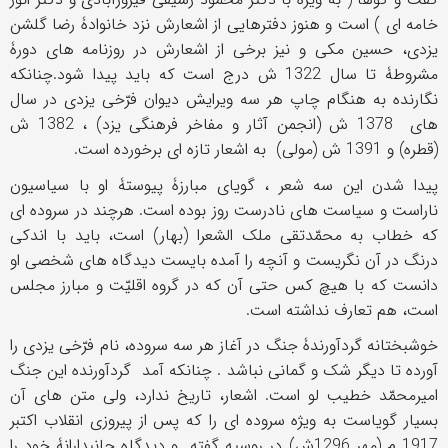
خامه ای ) است و هنوز دفترهایی از اشعارش نزد خانوادۀ رضا گلشن
یزدی، حسین مکی و نیز برخی از اشعارش در روزنامه های دورۀ
مشروطۀ تا سال 1322 ش درج است که باید پیدا شود.چنانکه
نگارنده به هنگام چاپ هر سه ویرایش دیوان فرّخی یزدی در سال
های 1378 ش (انجمن آثار و مفاخر فرهنگی یزد) ، 1382 ش
(قطره) و 1391 ش (مولی) به اشعار تازه ای برخورده است.
پیدا شدن این سه شعر ، گویای مبارزۀ پیوستۀ او با سیاسیون
ناراست و سیاست های نادرست روز بوده است. هرچند در سروده ای
که خطاب به محمّدتقی ملک الشعرا (بهار) است، باید با اندکی
درنگ در آن نگریست و آنچه را آمده بایست دیدگاه های شخصی او
دانست که با هیچ کس حتی آن که در گروه اقلیّت و مبارز مجلس
است، هم تعارف نداشته است.
خوشبختانه گردآورندۀ جنگ در آغاز هر سه سروده، نام فرّخی یزدی را
آورده تا دیگر شک و گمانی نباشد . چنانکه آمد گردآورنده این جنگ
امیرمحمّد خطیب لو است. اشعار، تاریخ ندارد، ولی متن های آن
بسیار گویاست به ویژه سروده ای را که پس از پیروزی انقلاب اکتبر
1917 م (مهر 1296ش) در روسیه گفته و دیدگاه جانبدارانۀ خود را