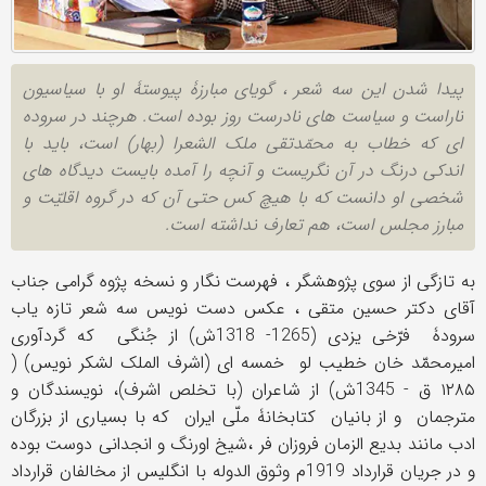
پیدا شدن این سه شعر ، گویای مبارزۀ پیوستۀ او با سیاسیون
ناراست و سیاست های نادرست روز بوده است. هرچند در سروده
ای که خطاب به محمّدتقی ملک الشعرا (بهار) است، باید با
اندکی درنگ در آن نگریست و آنچه را آمده بایست دیدگاه های
شخصی او دانست که با هیچ کس حتی آن که در گروه اقلیّت و
مبارز مجلس است، هم تعارف نداشته است.
به تازگی از سوی پژوهشگر ، فهرست نگار و نسخه پژوه گرامی جناب
آقای دکتر حسین متقی ، عکس دست نویس سه شعر تازه یاب
سرودۀ فرّخی یزدی (1265- 1318ش) از جُنگی که گردآوری
امیرمحمّد خان خطیب لو خمسه ای (اشرف الملک لشکر نویس)‏ (‏
۱۲۸۵ ق -‏ 1345ش) از شاعران (با تخلص اشرف)، نویسندگان و
مترجمان و از بانیان کتابخانۀ ملّی ایران که با بسیاری از بزرگان
ادب مانند بدیع الزمان فروزان فر ،شیخ اورنگ و انجدانی دوست بوده
و در جریان قرارداد 1919م وثوق الدوله با انگلیس از مخالفان قرارداد