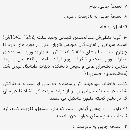
۷- نسخۀ چاپی: نیام.
۸- نسخۀ چاپی به نادرست : سرور.
۹- اصل: ازدهام.
۱۰- گویا منظورش عبدالحسین شیبانی وحیدالملک (1252 -1342ش)
است. شیبانی از نمایندگان مجلس شورای ملی در دوره های دوم تا
چهارم است .سال های ۱۲۹۹ تا ۱۳۰۷ ش سه بار به وزارت رسید: وزیر
معارف؛ وزیر پست و تلگراف؛ وزیر فواید عامه. از ۱۳۰۶ ش به بعد
مدرّس دانشسرای عالی و سپس دانشکدۀ ادبیّات دانشگاه تهران شد.
(محمّدحسین خسروپناه)
کتاب خاطرات مهاجرت، اثر ارزشمند و خواندنی او است و خاطراتش
شامل دوره جنگ جهانی اول و از دولت موقت کرمانشاه تا دوره ای
که در برلین کمیته ملیون تشکیل می دهند
۱۱- فلوس از داروهای گیاهی است که برای مسهل، تقویت کلیه، نرم
کنندۀ سینه و مسکن حرارت خون است.
۱۲- نسخه چاپی به نادرست: ز.