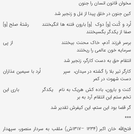
مخوان قانون انسان را جنون
کین جنون در خلق پیدا از غل و زنجیر شد
لُرد و کُنت [و] دوک [و] بارون فتنه ها انگیختند رشتۀ صلح [و]
صفا از یکدگر بگسیختند
برسر فرزند آدم، خاک محنت بیختند از پی
سرمایه خون عالمی را ریختند
انتقام حق به دست کارگر، زنجیر شد
کارگر تیر بلا را گشته در میدان، سپر لُرد با سیمین عذاران
دست شهوت در کمر
کنت و بارون، باده کش هریک به نام یکدگر باری این
تخم ستم این انتقام آرد به بر
گر قضا بود این ستم، این کیفرش تقدیر شد
***
فتح‌الله خان اکبر (۱۲۳۴ –۱۳۱۷ش) ملقب به سردار منصور، سپهدار