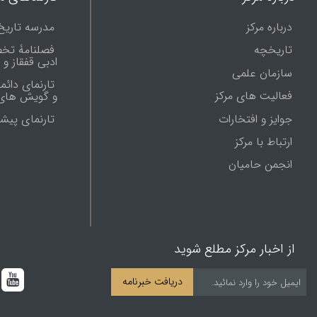
درباره مرکز
مدرسه تاریخ
تاریخچه
فصلنامۀ تخ
ادبی قفقاز و
سازمان علمی
تارنمای دائم
فعالیت های مرکز
و گویش های 
جوایز و افتخارات
تارنماى پيش
ارتباط با مرکز
انجمن حامیان
از اخبار مرکز مطلع شوید
دریافت خبرنامه