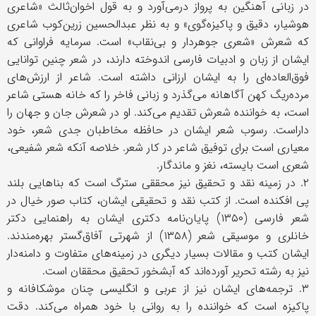
در زبانی آهنگین به پرواز درمی‌آورد و به قول اخوان‌ثالث «شاعری
هوشیار، دقیق و پاکیزه‌گوی» و به نظر عبدالحسین زرین‌کوب شاعری
که شعرش «شعری جوهردار و بی‌نقاب» است. سرمایه فراوانی که
ایشان از زبان و ادبیات فارسی اندوخته دارند، در شعر چنین توانایی
فوق‌العاده‌ای را به ایشان ارزانی داشته است. شاعر از ارزش‌های
مرده‌ریگ کهن آگاهانه می‌گذرد و زبانی فاخر را که خانه هستی شاعر
است، به خواننده شعرش تقدیم می‌کند. او در شعرش جان و جهان را
داراست. رسوب شعر ایشان در حافظه مخاطبان جدی شعر، خود
معیاری است برای توفیق شاعر در کار شعر. خلاصه آنکه شعر شفیعی،
شعری است بایسته، نغز و ماندگار.
۲. در زمینه نقد و تحقیق نیز محققی سترگ است که بناهایی بلند
پی افکنده است. از کتب نقد و تحقیقی ایشان، کتاب صور خیال در
شعر فارسی (۱۳۵۰) پایان‌نامه دکتری ایشان به راهنمایی دکتر
خانلری و موسیقی شعر (۱۳۵۸) از شهرتی آفاق‌گستر بهره‌مندند.
ایشان کتب و مقالات بسیار دیگری در زمینه‌های متفاوت و دامنه‌دار
نیز به رشته تحریر آورده‌اند که آبشخور تحقیق محققان است.
۳. ترجمه‌های ایشان نیز از عربی و انگلیسی چنان موشکافانه و
پاکیزه است که خواننده را به‌ روانی با خود همراه می‌کند. دقت