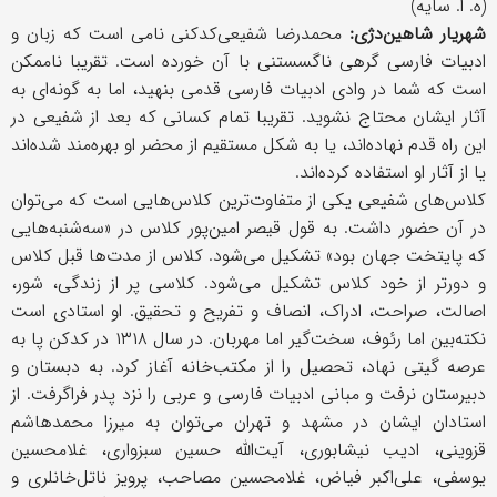
(ه. ا. سایه)
شهریار شاهین‌دژی:
محمد‌رضا شفیعی‌کدکنی نامی است که زبان و
ادبیات فارسی گرهی ناگسستنی با آن خورده است. تقریبا ناممکن
است که شما در وادی ادبیات فارسی قدمی بنهید، اما به گونه‌ای به
آثار ایشان محتاج نشوید. تقریبا تمام کسانی که بعد از شفیعی در
این راه قدم نهاده‌اند، یا به شکل مستقیم از محضر او بهره‌مند شده‌اند
یا از آثار او استفاده کرده‌اند.
کلاس‌های شفیعی یکی از متفاوت‌ترین کلاس‌هایی است که می‌توان
در آن حضور داشت. به قول قیصر امین‌پور کلاس در «سه‌شنبه‌هایی
که پایتخت جهان بود» تشکیل می‌شود. کلاس از مدت‌ها قبل کلاس
و دورتر از خود کلاس تشکیل می‌شود. کلاسی پر از زندگی، شور،
اصالت، صراحت، ادراک، انصاف و تفریح و تحقیق. او استادی است
نکته‌بین اما رئوف، سخت‌گیر اما مهربان. در سال ۱۳۱۸ در کدکن پا به
عرصه گیتی نهاد، تحصیل را از مکتب‌خانه آغاز کرد. به دبستان و
دبیرستان نرفت و مبانی ادبیات فارسی و عربی را نزد پدر فراگرفت. از
استادان ایشان در مشهد و تهران می‌توان به میرزا محمدهاشم
قزوینی، ادیب نیشابوری، آیت‌الله حسین سبزواری، غلامحسین
یوسفی، علی‌اکبر فیاض، غلامحسین مصاحب، پرویز ناتل‌خانلری و