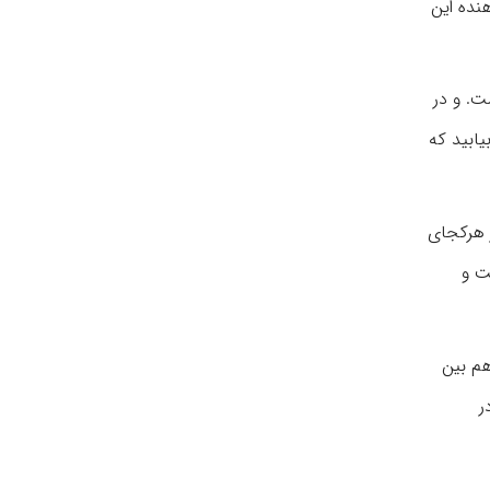
هنده این
ت. و در
یابید که
ر هرکجای
ست و
هم بین
ر