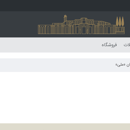
لات
فروشگاه
ان «ملی»