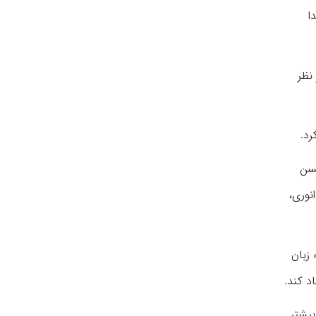
ا
نظر
رد.
حسن
نوری،
 زبان
د کند.
بیشتر