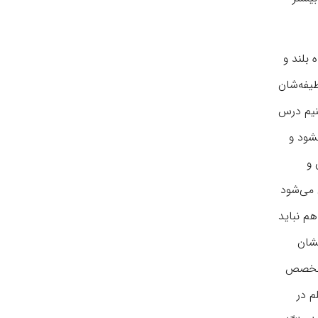
 بلند و
یفه‌شان
نیم درس
شود و
 و
 می‌شود
م نباید
خشان
 متخصص
م در