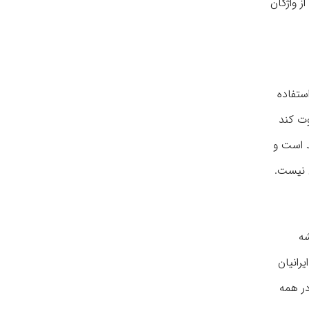
ز واژگان
ستفاده
وت کند
د است و
ی نیست.
شه
رانیان
ر همه