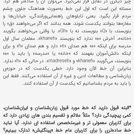
چیز دیگری در تقابل قرار نمی‌گیرد. می‌توان آن را ساده‌تر هم کرد.
مسئله این است که اول این خط به‌صورت هماهنگ جلوی چشم
مردم قرار بگیرد. یعنی تابلوهای راهنمایی‌ورانندگی، خیابان‌ها و
مغازه‌ها بتوانند یکدست شوند. همه بدانند که اگر می‌خواهند «ق» را
بنویسند، با «
Q
» بنویسند، نه با «
Gh
». یا وقتی می‌خواهند بگویند
«خانه»،‌ آخرش «ه» ندارد که بنویسند «
khaneh
». معلمان سال اول
مدرسه برای اینکه «ه» هم صدای «
e
» دارد و هم صدای «
h
» و برای
اینکه دانش‌آموزان بفهمند که «خانه» یا «مدرسه» را باید با «ه»
بنویسند، می‌گویند «
khaneh
» و «
madreseh
». در حالی که «
h
» ندارد.
بنابراین آن خط الآن وجود دارد. خطی یکدست که در حوزه‌ی
زبان‌شناسی و مطالعات ادبی و غیره از آن استفاده می‌کنند. فقط این
را باید به مردم بشناسانیم که یکدست از آن استفاده کنند.
*البته قبول دارید که خط مورد قبول زبان‌شناسان و ایران‌شناسان،
کمی پیچیدگی دارد؟ مثلاً علائم و تقسیم بندی های زیادی دارد که
برای کاربران معمولی تر و غیرمتخصص استفاده ای ندارد. آیا نباید
خط ساده‌تری را برای کاربران عام خط «پینگلیش» تدارک ببینیم؟