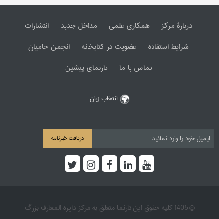
دربارۀ مرکز
همکاری علمی
مداخل جدید
انتشارات
شرایط استفاده
عضویت در کتابخانه
انجمن حامیان
تماس با ما
تارنمای پیشین
انتخاب زبان
دریافت خبرنامه
© 1405 کلیه حقوق این تارنما متعلق به مرکز دایره المعارف بزرگ