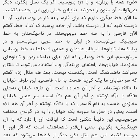
«ض» همه را برداریم و با «ز» بنویسیم. اگر یک نسل بگذرد، دیگر
نمی‌توانند آن متون را بخوانند. بنابراین خیلی روی این زحمت نکشید.
ما الآن خط دیگری داریم که برای فارسی به کار می‌رود. بیایید آن را
درست کنید که آن درست باشد. آن خانم پرسید که کدام خط. گفتم
الآن فارسی را به سه خط می‌نویسند. در تاجیکستان به خط
سیریلیک می‌نویسند، در ایران به خط عربی می‌نویسیم و در
پیامک‌ها، تابلوها، لپ‌تاپ‌هایمان و همه‌ی اینجاها به خط رومیایی
می‌نویسیم. این خط رومیایی که الآن برای پیامک زدن و تابلوهای
مغازه‌ها، خیابان‌ها، راهنمایی‌ورانندگی و... استفاده می‌شود، تا دلتان
بخواهد ناهماهنگ است. یکدست نیست. بعد هم مثال زدم گفتم
که سر خیابان ما یک کوچه هست به نام قاسمی. این طرف خیابان
با «
Gh
» نوشته‌اند و آخر آن هم «
i
» است، آن طرف خیابان به‌جای
«
Gh
» با «
Q
» نوشته و آخر آن هم «
Y
» است. سر همین خیابان
مغازه‌ای هست به نام قاسمی که با «
Gh
» نوشته و آخر آن هم «
y
»
است. یعنی در اصل ما سروته یک خیابان را به دو گونه‌ی مختلف
می‌نویسیم. این دقیقاً شکلی است که لیاقت آن را دارد که به آن
«پینگلیش» بگوییم. یعنی آن‌قدر ناهماهنگ است که اگر این را
درست نکنیم، این هم مثل یکی دیگر از خط‌ها می‌شود که بعد