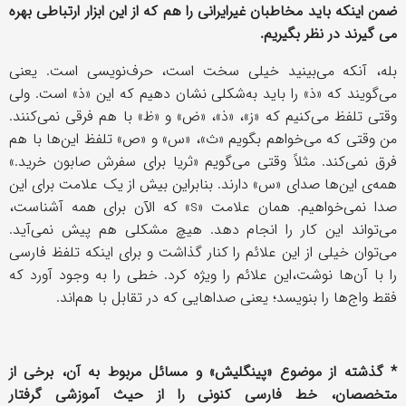
ضمن اینکه باید مخاطبان غیرایرانی را هم که از این ابزار ارتباطی بهره
می گیرند در نظر بگیریم.
بله، آنکه می‌بینید خیلی سخت است، حرف‌نویسی است. یعنی
می‌گویند که «ذ» را باید به‌شکلی نشان دهیم که این «ذ» است. ولی
وقتی تلفظ می‌کنیم که «ز»، «ذ»، «ض» و «ظ» با هم فرقی نمی‌کنند.
من وقتی که می‌خواهم بگویم «ث»، «س» و «ص» تلفظ این‌ها با هم
فرق نمی‌کند. مثلاً وقتی می‌گویم «ثریا برای سفرش صابون خرید.»
همه‌ی این‌ها صدای «س» دارند. بنابراین بیش از یک علامت برای این
صدا نمی‌خواهیم. همان علامت «
s
» که الآن برای همه آشناست،
می‌تواند این کار را انجام دهد. هیچ مشکلی هم پیش نمی‌آید.
می‌توان خیلی از این علائم را کنار گذاشت و برای اینکه تلفظ فارسی
را با آن‌ها نوشت،‌این علائم را ویژه کرد. خطی را به وجود آورد که
فقط واج‌ها را بنویسد؛ یعنی صداهایی که در تقابل با هم‌اند.
* گذشته از موضوع «پینگلیش» و مسائل مربوط به آن، برخی از
متخصصان، خط فارسی کنونی را از حیث آموزشی گرفتار