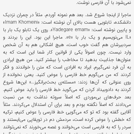
نمی‌شود با آن فارسی نوشت.
ماجرا از اینجا شروع شد. بعد هم نمونه آوردم. مثلاً در چمران نزدیک
دانشکده، تابلویی هست بالای آن نوشته است: «
Imam Khomeini
»
و پایین نوشته است: «
Yadegare emam
». روی یک تابلو یک بار با
«
IL
می‌نویسیم و یک بار با «
e
». ماجرا این بود. این را بردند و
سردبیرشان هم گفت خوب است، هیچ اشکالی هم به آن شخص
وارد نیست. چون اصولاً یکی از قوانین کار شما این است که به‌
عنوان‌ها جذابیت بدهید تا مخاطب را بیشتر کنید. من هیچ ایرادی
به آن فرد نمی‌گیرم. ایراد به افرادی است که متن را خواندند و فکر
کردند که من می‌گویم خط فارسی را عوض کنید. یعنی نخوانده از
روی عنوانی که آن‌ها زدند: «مسئله‌ی بحث‌برانگیز...» این‌ها شروع
کردند به دادوبیداد کردن که می‌گوید خط فارسی را باید عوض کنیم.
بعد حرف‌های بی‌موردی که اصلاً سروته نداشت به من نسبت
می‌دادند که اصلاً نگفته بودم و بعد برای آن استدلال می‌کردند. مثلاً
آقایی گفته بود که تو که می‌گویی خط فارسی را عوض کنیم، ترکیه
که خطش را عوض کرده است، مردمش دم در توپقاپی می‌ایستند و
سردر را که به فارسی است می‌خوانند و غصه می‌خورند که نمی‌توانند