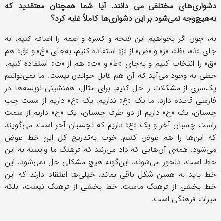
دشواری‌های مختلفی می دانند. آیا شما همچنان معتقدید که
به‌هیچ‌وجه نمی‌شود بر این دشواری‌ها کاملاً غلبه کرد؟
نه، چون اگر بخواهیم این فتحه و کسره و ضمه را اضافه کنیم، به
جای «ذ»، «ظ»، «ز» و «ض» از «ز» استفاده کنیم، به‌جای «غ» و «ق» هم
«ق» را انتخاب کنیم و به‌جای «ط» و «ت» هم از «ت» استفاده کنیم،
خطی به وجود می‌آید که آن هم قابل خواندن نیست. ما نمی‌توانیم
یک‌سری از مشکلات را حل کنیم. برای مثال، همنشینی‌ نویسه‌ها در
فارسی قاعده دارد. ما یک «ع» نداریم. یک «ع» داریم از سمت چپ
چسبان، یک «ع» داریم از دو طرف چسبان، یک «ع» داریم از سمت
راست چسبان آخر و یک «ع» داریم که نچسبان آخر است. می‌گویند
که این‌ها را هم عوض کنیم. خوب به‌تدریج کل این خط عوض
می‌شود. همه‌ی آن‌هایی که داد می‌زنند که فرهنگ ما وابسته به این
خط است، دلخور می‌شوند. این‌گونه هیچ مشکلی حل نمی‌شود. این
خط باید به همین شکل باقی بماند. خیلی‌ها اعتقاد دارند که این
خط بخشی از فرهنگ ماست. خط بخشی از فرهنگ نیست، بلکه
میراث فرهنگی است.