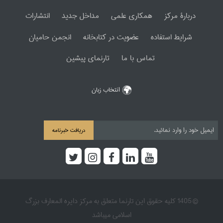
دربارۀ مرکز
همکاری علمی
مداخل جدید
انتشارات
شرایط استفاده
عضویت در کتابخانه
انجمن حامیان
تماس با ما
تارنمای پیشین
انتخاب زبان
دریافت خبرنامه
© 1405 کلیه حقوق این تارنما متعلق به مرکز دایره المعارف بزرگ
اسلامی میباشد