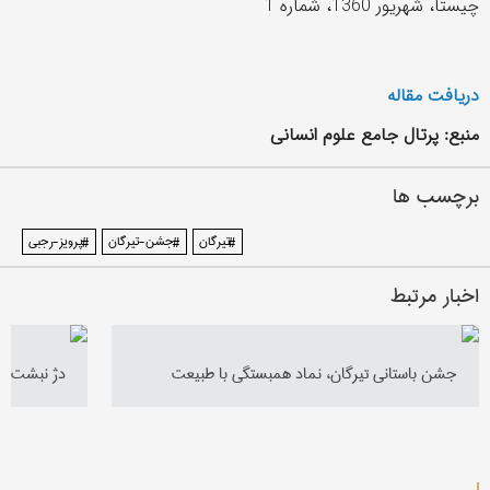
چیستا، شهریور 1360، شماره 1
دریافت مقاله
منبع: پرتال جامع علوم انسانی
برچسب ها
#تیرگان
#جشن-تیرگان
#پرویز-رجبی
اخبار مرتبط
جشن باستانی تیرگان، نماد همبستگی با طبیعت
دژ نبشت / 