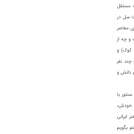
ت مستقل
ت سل در
ی معاصر
و چه از
 کوک) و
چند نفر
ی دانش و
سنتور با
د خودش،
 ایرانی
م بگویم