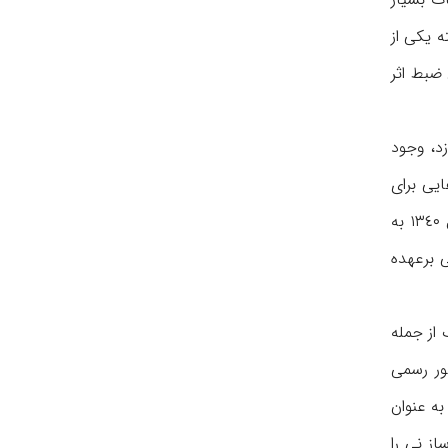
ه یکی از
ضبط اثر
زد، وجود
یی برای
ساز نی كردند که البته این ردیف‌ها آوازی بود نه سازی، اما بااین‌حال باز هم نی همچنان گمنام و ناشناخته ماند، تا اینکه شما در سال ١٣٤٠ به
ی برعهده
لف از جمله
طور رسمی
ه عنوان
ز نی را