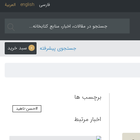
فارسی
english
العربیة
سبد خرید
جستجوی پیشرفته
0
برچسب ها
#حسن-ناهید
اخبار مرتبط