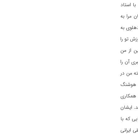
با استاد
ان مرا به
دهلوی به
ش تو را
ن از من
ری آن را
ته من در
ی هوشنگ
ا همکاری
. ایشان
یی که با
ی ایرانی