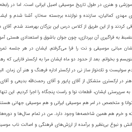
موزشی و هنری در طول تاریخ موسیقی اصیل ایرانی است. اما در رابطه 
ن آمدم با آقای مهدی کمالیان، سازنده و نوازنده برجسته سه‌تار، آشنا شدم و ایش
 کردند و از این طریق از کلاس درس این بزرگان بهره‌مند شدم. آقای 
نضبط به فراگیری آن بپردازی، چون جوان باشوق و استعدادی هستی آموز
یشان مبانی موسیقی و نت را فرا می‌گرفتم. ایشان در هر جلسه تمری
بنویسم و بخوانم. بعد از حدود دو ماه ایشان مرا به ارکستر فارابی که رهب
دم سولیست و تك‌نواز ساز نی در ارکستر اداره فرهنگ و هنر آن زمان. الب
ر در ارکستری متشکل از آقای پایور و آقای رحمت‌الله بدیعی و آقا
ه سرپرستی ایشان، قطعات نوا و راست پنجگاه را اجرا کردیم. این تنه
توانا و متخصص در امر هم موسیقی ایرانی و هم موسیقی جهانی هستند
ه و خرم هم همین شاخصه‌ها وجود دارد. من در تمام سال‌ها و دوره‌‌ها
نش و نبوغ بی‌‌نظیر و برآمده از ارزش‌های فرهنگی و اصالت ناب موسیق