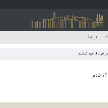
لات
فروشگاه
ر‌ «نی» از خود گذشتم
 گذشتم