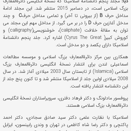
دبا:
مجلد پنجم دانشنامۀ اسلامیکا که نسخۀ انگلیسی دائرةالمعارف
بزرگ اسلامی است، در دسامبر 2015 منتشر شد. این مجلد ادامۀ
مداخل حرف
B
(از بیرونی تا آخر) و تمامی مداخل حرف
C
و چند
مدخل آغازین حرف
D
را در بر می گیرد. از مداخل مهم این مجلد می
توان به مقالۀ خلافت (
caliphate
)، خوشنویسی
(calligraphy)
و
کوروش کبیر(
(Cyrus The Great
اشاره کرد. جلد پنجم دانشنامۀ
اسلامیکا دارای یکصد و دو مدخل است.
همکاری بین مرکز دائرةالمعارف بزرگ اسلامی و موسسه مطالعات
اسماعیلی لندن برای انتشار نسخۀ انگلیسی دائرةالمعارف بزرگ
اسلامی
(Islamica)
از تابستان سال 2003 میلادی آغاز شد. در سال
2008 میلادی اولین جلد از اسلامیکا منتشر شد و تا کنون پنج جلد از
این دانشنامه انتشار یافته است.
پروفسور مادلونگ و دکتر فرهاد دفتری، سرویراستاران نسخۀ انگلیسی
دائرةالمعارف بزرگ اسلامی هستند.
اسلامیکا با نظارت علمی دکتر سید صادق سجادی، دکتر احمد
پاکتچی و دکتر رضا شاه کاظمی در تهران و وندی رابینسون، ایزابل