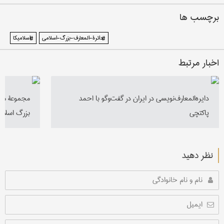
برچسب ها
#دائرة-المعارف-بزرگ-اسلامی
#اسلامیکا
اخبار مرتبط
دایره‌المعارف‌نویسی در ایران در گفت‌وگو با احمد
مجموعۀ مرح
پاكتچی
بزرگ اسلام
نظر دهید