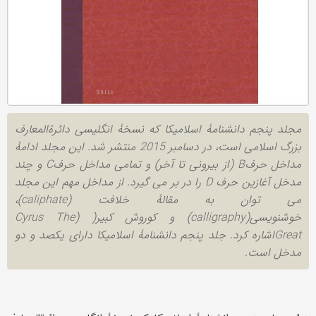
مجلد پنجم دانشنامۀ اسلامیکا که نسخۀ انگلیسی دائرةالمعارف
بزرگ اسلامی است، در دسامبر 2015 منتشر شد. این مجلد ادامۀ
مداخل حرفB (از بیرونی تا آخر) و تمامی مداخل حرفC و چند
مدخل آغازین حرف D را در بر می گیرد. از مداخل مهم این مجلد
می توان به مقالۀ خلافت (caliphate)،
خوشنویسی(calligraphy) و کوروش کبیر( (Cyrus The
Greatاشاره کرد. جلد پنجم دانشنامۀ اسلامیکا دارای یکصد و دو
مدخل است.