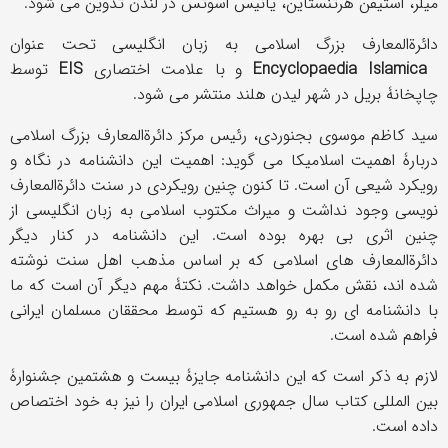
میلر، استیفن هرتنستاین، یانیس اسوتس در لندن تدوین می شود.
دائرةالمعارف بزرگ اسلامی به زبان انگلیسی تحت عنوان
Encyclopaedia Islamica
و با علامت اختصاری
EIS
توسط
چاپخانۀ بریل در شهر لیدن هلند منتشر می شود.
سید کاظم موسوی بجنوردی، رئیس مرکز دائرةالمعارف بزرگ اسلامی
دربارۀ اهمیت اسلامیکا می گوید: اهمیت این دانشنامه در نگاه و
رویکرد شیعی آن است. تا کنون چنین رویکردی در سنت دائرةالمعارف
نویسی وجود نداشت و میراث مکتوب اسلامی به زبان انگلیسی از
چنین اثری بی بهره بوده است. این دانشنامه در کنار دیگر
دائرةالمعارف های اسلامی که بر اساس مذهب اهل سنت نوشته
شده اند، نقش مکمل خواهد داشت. نکتۀ مهم دیگر آن است که ما
با دانشنامه ای رو به رو هستیم که توسط محققان مسلمان ایرانی
فراهم شده است.
لازم به ذکر است که این دانشنامه جایزۀ بیست و هشتمین جشنوارۀ
بین المللی کتاب سال جمهوری اسلامی ایران را نیز به خود اختصاص
داده است.