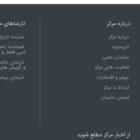
درباره مرکز
تارنماهای ما
درباره مرکز
مدرسه تاریخ
تاریخچه
فصلنامۀ تخ
ادبی قفقاز و
سازمان علمی
تارنمای دائم
فعالیت های مرکز
و گویش های 
جوایز و افتخارات
تارنماى پيش
ارتباط با مرکز
انجمن حامیان
از اخبار مرکز مطلع شوید