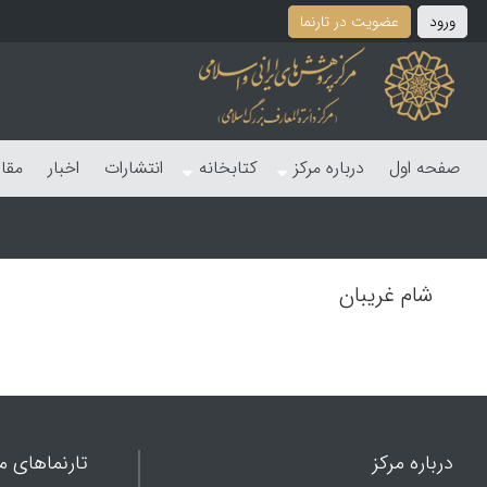
ورود
عضویت در تارنما
صفحه اول
درباره مرکز
کتابخانه
انتشارات
اخبار
مقا
شام غریبان
درباره مرکز
تارنماهای ما