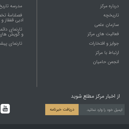
درباره مرکز
مدرسه تاریخ
تاریخچه
فصلنامۀ تخ
ادبی قفقاز و
سازمان علمی
تارنمای دائم
فعالیت های مرکز
و گویش های 
جوایز و افتخارات
تارنماى پيش
ارتباط با مرکز
انجمن حامیان
از اخبار مرکز مطلع شوید
دریافت خبرنامه