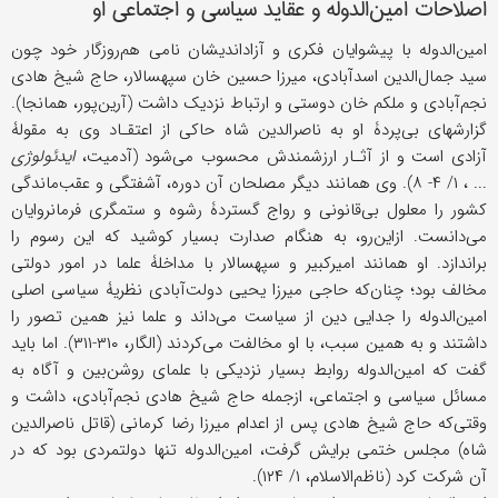
اصلاحات امین‌الدوله و عقاید سیاسی و اجتماعی او
امین‌الدوله با پیشوایان فکری و آزاداندیشان نامی هم‌روزگار خود چون
سید جمال‌الدین اسدآبادی، میرزا حسین خان سپهسالار، حاج شیخ هادی
نجم‌آبادی و ملکم‌ خان دوستی و ارتباط نزدیک داشت (آرین‌پور، همانجا).
گزارشهای بی‌پردۀ او به ناصرالدین شاه حاکی از اعتقـاد وی به مقولۀ
آزادی است و از آثـار ارزشمندش محسوب می‌شود (آدمیت،
ایدئولوژی
... ، ۱/ ۴- ۸). وی همانند دیگر مصلحان آن دوره، آشفتگی و عقب‌ماندگی
کشور را معلول بی‌قانونی و رواج گستردۀ رشوه و ستمگری فرمانروایان
می‌دانست. ازاین‌رو، به هنگام صدارت بسیار کوشید که این رسوم را
براندازد. او همانند امیرکبیر و سپهسالار با مداخلۀ علما در امور دولتی
مخالف بود؛ چنان‌که حاجی میرزا یحیى دولت‌آبادی نظریۀ سیاسی اصلی
امین‌الدوله را جدایی دین از سیاست می‌داند و علما نیز همین تصور را
داشتند و به همین سبب، با او مخالفت می‌کردند (الگار، ۳۱۰-۳۱۱). اما باید
گفت که امین‌الدوله روابط بسیار نزدیکی با علمای روشن‌بین و آگاه به
مسائل سیاسی و اجتماعی، ازجمله حاج شیخ هادی نجم‌آبادی، داشت و
وقتی‌که حاج شیخ هادی پس از اعدام میرزا رضا کرمانی (قاتل ناصرالدین
شاه) مجلس ختمی برایش گرفت، امین‌الدوله تنها دولتمردی بود که در
آن شرکت کرد (ناظم‌الاسلام، ۱/ ۱۲۴).