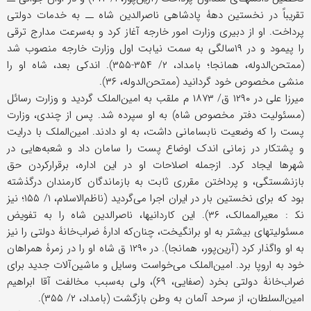
تقریباً در نخستین دهۀ پادشاهی ناصرالدین شاه ــ به خدمات دولتی
پرداخت. او از دبیری وزارت امور خارجه آغاز کرد و به‌سرعت مدارج ترقی
را پیمود و در ۱۹سالگی به سمت نیابت اول وزارت خارجه منصوب شد
(ممتحن‌الدوله، همانجا؛ بامداد، ۲/ ۳۵۴-۳۵۵). اندکی بعد، شاه او را
منشی مخصوص خود گردانید (ممتحن‌الدوله، ۳۶).
میرزا علی در ۱۲۹۰ ق/ ۱۸۷۳ م ملقب به امین‌الملک گردید و وزارت رسائل
(مسئولیت دفتر مخصوص شاه) به او سپرده شد. پس از چندی، وزارت
پست را که وضعیت نابسامانی داشت، به او دادند. امین‌الملک با درایت
و پشتکار در زمانی اندک اوضاع پست را سامان داد و شعبه‌هایی در
شهرها ایجاد کرد. ازجمله اصلاحات او در این اداره، برقرارکردن حق
بازنشستگی، و پرداختن مقرری ثابت به بازماندگان کارمندان درگذشته
بود که برای نخستین ‌بار در ایران اجرا می‌گردید (ناظم‌الاسلام، ۱/ ۱۵۵؛ نیز
نک‍ : معیرالممالک، ۳۶). این کاردانیها، ناصرالدین شاه را به تفویض
مسئولیتهای بیشتر به او برانگیخت، چنان‌که ادارۀ ضراب‌خانۀ دولتی را نیز
به او واگذار کرد (آرین‌پور، همانجا). در ۱۲۹۰ ق شاه او را در زمرۀ همراهان
خود به اروپا برد. امین‌الملک می‌خواست وسایل و ماشین‌آلات جدید برای
ضراب‌خانۀ دولتی بخرد (صفایی، ۶۹)، ولی به‌سبب مخالفت آقا ابراهیم
امین‌السلطان، از سرحد آلمان به وطن بازگشت (بامداد، ۲/ ۳۵۵).