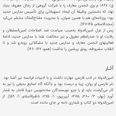
ق/ ۱۸۹۷ م وی انجمن معارف را با شرکت گروهی از رجال معروف بنیاد
نهاد که نخستین وظیفۀ آن ایجاد تسهیلاتی برای تأسیس مدارس جدید
بود؛ روزنامه‌ای هم با همین عنوان، با مدیریت مفتاح‌الملک منتشر می‌کرد
(مجدالاسلام، ۱۶۵-۱۶۷).
پس از عزل امین‌الدوله به‌سبب سیاست ضد اصلاحات امین‌السلطان و
رقابت او با صدراعظم معزول و نیز مخالفت علما با مدارس جدید، ادامۀ
فعالیتهای انجمن معارف و مدارس جدید با مشکلاتی روبه‌رو شد و تا
انقلاب مشروطه، رونق پیشین را نداشت (همو، ۱۶۷- ۱۶۸).
آثـار
امین‌الدوله در ادب فارسی مهارت داشت و با ادبیات فرانسه نیز آشنا بود.
نثر فارسی او روان، زیبا و درست بود و باآنکه گاه صنایع بدیعی را نیز به
کار می‌گرفت، باید او را جزو نویسندگان ساده‌نویس دورۀ قاجار به شمار
آورد (بهار، ۳/ ۳۸۰، ۳۸۵؛ آرین‌پور، ۱/ ۲۷۵؛ ناظم‌الاسلام، ۱/ ۱۵۹). از
امین‌الدوله دو کتاب و شماری نامه بر جای مانده است: