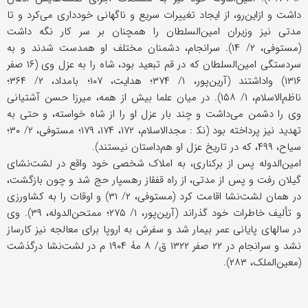
داشت و ازاین‌رو، از ایجاد تغییرات سریع و ناگهانی خودداری می‌کرد و تا
مدتی نیز وزیران امین‌السلطان را همچنان بر سر کار نگه داشت
(مستوفی، ۲/ ۱۴). سرانجام، دشمنان مختلف او همدست شدند و به
سردستگی امین‌السلطان که در قم تبعید بود، شاه را به عزل وی (۱۶ صفر
۱۳۱۶) واداشتند (آرین‌پور، ۱/ ۳۷۴؛ هدایت، ۱۰۷؛ بامداد، ۲/ ۳۶۴؛
ناظم‌الاسلام، ۱/ ۱۵۸). در میان علما بیش از همه، میرزا حسن آشتیانی
وی را دشمن می‌داشت و چند بار عزل او را از شاه خواسته، و حتى به
تهدید نیز پرداخته بود (نک‍ : مجدالاسلام، ۱۷۲، ۱۷۴، ۱۷۹؛ مستوفی، ۲/ ۳۰؛
سیاح، ۴۹۹، که در تاریخ عزل او هم‌داستان نیستند).
امین‌الدوله پس از برکناری، به املاک شخصی خود واقع در لشت‌نشای
گیلان رفت و پس از مدتی، از راه قفقاز رهسپار حج شد و چون بازگشت،
در همان لشت‌نشا اقامت کرد (مستوفی، ۲/ ۳۱) و اوقات را به کشاورزی
و تألیف خاطرات خود گذراند (آرین‌پور، ۱/ ۲۷۵؛ ممتحن‌الدوله، ۳۹). وی
در سالهای پایانی عمر بیمار شد و سفرش به اروپا برای معالجه نیز کارساز
نشد و سرانجام در ۲۲ صفر ۱۳۲۲ ق/ ۸ مۀ ۱۹۰۴ م در لشت‌نشا درگذشت
(معین‌الملک، ۲۸۳).