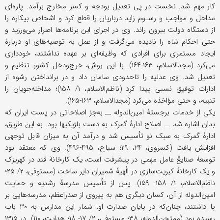
کار مهم شد. نخست در پی تعدیل بودجه و کسر مخارج برآمد. پاره‌ای
مداخل و مواجب و رسـوم زاید درباریان را قطع کرد و اشخاص بیکاره را
از دستگاه دولت بیرون راند. وی در اجرای این برنامه‌ها اصرار می‌ورزید و
حتى احکام شاه را نادیده می‌گرفت و از عمل به توصیه‌های او دربارۀ
ایجاد مستمری برای افرادی که وظیفه‌ای بر عهده نداشتند، خودداری
می‌کرد (مجدالاسلام، ۱۶۳-۱۶۴). با این روش، خرج‌ودخل کشور تنظیم و
تعدیل شد. وی عدلیه را تاحدودی سامان داد و در برانداختن رشوه از
ادارات توفیق نسبی پیدا کرد (ناظم‌الاسلام، ۱/ ۱۵۸)؛ مداخله‌جویان را
تنبیه، و حتى مؤاخذه می‌کرد (مجدالاسلام، ۱۶۳-۱۶۵).
یکی از خدمات برجستۀ امین‌الدوله ــ به‌جز اصلاحاتی در پست ایران که
بدان اشاره شد ــ اصلاح ادارۀ گمرک به دست بلژیکیها بود. به این طریق،
ادارۀ گمرک به سبک نو تأسیس شد و درآمد آن به میزان قابل توجهی
افزایش یافت (کسروی، ۲۴، ۲۹؛ سیاح، ۴۹۵-۴۹۶). وی که معتقد بود
توسعۀ صنایعْ عامل مهمی در پیشرفت است، یک کارخانۀ قند در کهریزک
و یک کارخانۀ کبریت‌سازی در الٰهیۀ شمیران دایر ساخت (مستوفی، ۲/ ۲۵؛
ناظم‌الاسلام، ۱/ ۱۵۸- ۱۵۹). پس از تأسیس مدرسۀ رشدیه و حمایت
امین‌الدوله از آن، کسان دیگری هم به پیروی از صدراعظم، مدرسه‌هایی بر
پا داشتند، چنان‌که در پایان صدارت او، شمار این مدارس به ۳۰ باب
رسیده بود (ممتحن‌الدوله، ۳۸؛ مستوفی، ۲/ ۱۷- ۱۸؛ هدایت، ۱۱۰). در ۱۳۱۵