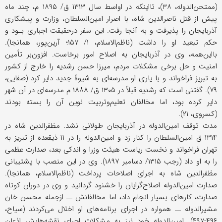
(ممتحن‌الدوله، ۳۸)، تااینکه در اواسط سال ۱۳۱۳ ق/ ۱۸۹۵ م، چند ماه
پیش از قتل ناصرالدین شاه، با اصرار امین‌السلطان، وزارت و پیشکاری
آذربایجان را پذیرفت و به آنجا رفت. این سفر درحقیقت اجباری بـود و
حکم تبعید او را داشت (ناظم‌الاسلام، ۱/ ۱۵۷؛ آرین‌پور، همانجا).
بااین‌همه، وی در آذربایجان به اصلاح امور برخاست. افزون‌بر تأمین
امنیت و حل برخی مشکلات مردم، میرزا حسن رشدیه را خارج از کشور
به تبریز فراخواند و با یاری او مدرسه‌ای به شیوۀ جدید دایر کرد (صفایی،
۷۹). گفتنی است که رشدیه قبلاً در ۱۳۰۵ ق/ ۱۸۸۸ م مدرسه‌ای در آن شهر
دایر کرده بود، اما مخالفان تعلیم‌وتربیت نوین آن را بسته بودند
(کسروی، ۲۱).
مدت توقف امین‌الدوله در آذربایجان طولانی نشد. مظفرالدین شاه در
۱۳۱۴ ق امین‌السلطان را کنار زد و امین‌الدوله را در ۱۱ ذیقعده از تبریز به
تهران فراخواند و نخست ریاست هیئت وزرا و اندکی بعد، صدارت عظمى
را به او داد (رجب ۱۳۱۵/ دسامبر ۱۸۹۷). وی در این منصب با پشتیبانی
مظفرالدین شاه به اجرای اصلاحات پرداخت (ناظم‌الاسلام، همانجا).
صدارت امین‌الدوله اصلاح‌گرایان را خشنود گردانید و وی در دوران کوتاه
صدارت، کارهای بسیار انجام داد، اما مخالفانش ــ ازجمله محسن خان
مشیرالدوله ــ همواره در اجرای برنامه‌های او اخلال می‌کردند (سیاح،
۴۹۶-۴۹۷). امین‌الدوله خود نیز به مشکلات اجرای نقشه‌هایش اذعان