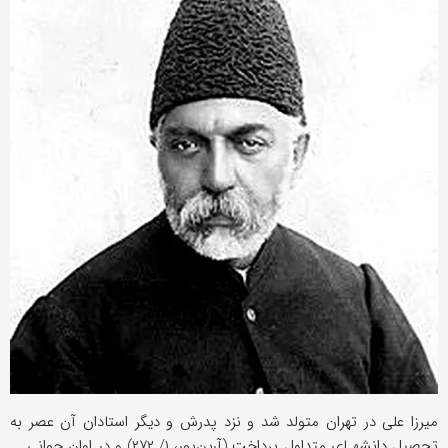
میرزا علی در تهران متولد شد و نزد پدرش و دیگر استادان آن عصر به
تحصیل دانشهـای متداول پرداخت (آرین‌پور، ۱/ ۲۷۲) و در اوان جوانی ــ