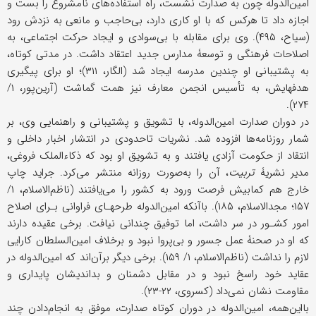
امین‌الدوله چون به صدارت نشست، راه استفاده‌های نامشروع را بست و
اجازه داد تا هرکس که با او کاری دارد، بی‌حاجب و مانعی به نزدش رود
(سیاح، ۴۹۵). وی برای مقابله با بی‌سوادی و ایجاد حرکت اجتماعی، به
اصلاحات فرهنگی و توسعۀ مدارس جدید اعتقاد داشت. در مدتی کوتاه،
به پشتیبانی او چندین مدرسه ایجاد شد (الگار، ۳۱۱)؛ او برای پیگیری
هدفهایش، به تأسیس انجمن معارف نیز همت گماشت (آرین‌پور، ۱/
۲۷۴).
در دوران صدارت امین‌الدوله، با تشویق و پشتیبانی و راهنمایی وی، بر
شمار روزنامه‌ها افزوده شد. نشریات تاحدودی در انتشار اخبار داخلی و
انتقاد از حکومت آزادی یافتند و به تشویق او بود که ذکاء‌الملک فروغی،
مدیر نشریۀ
تربیت
، آن را به‌صورت روزانه منتشر می‌کرد. جراید چاپ
خارج هم کمابیش فرصت ورود به کشور را می‌یافتند (ناظم‌الاسلام، ۱/
۱۵۷؛ مجدالاسلام، ۱۸۵). باآنکه امین‌الدوله طرحهـای فراوانی بـرای اصلاح
امور کشـور در سر داشت، اما توفیق چندانی نیافت. برخی عقیده دارند
که او در صحنۀ عمل جسور و بی‌پروا نبود و برخلاف امین‌السلطان کارایی
لازم را نداشت (ناظم‌الاسلام، ۱/ ۱۵۹). برخی دیگر برآن‌‌اند که امین‌الدوله در
عقاید خود راسخ نبود و در مقابل دشمنان و بداندیشان پایداری و
مقاومت نشان نمی‌داد (کسروی، ۲۲-۲۳).
بااین‌همه، امین‌الدوله در دوران کوتاه صدارت، موفق به انجام‌دادن چند