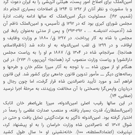
امین‌الملک برای اصلاح امور پست، هیئتی اتریشی را به ایران دعوت کرد
و با مشورت و نظر آنان از ۱۲۹۲ تا ۱۲۹۴ ق اصلاحات بسیاری انجام داد
(شمیم، ۱۹۲). مسئولیت دیگر امین‌الملک که سالها ادامه یافت، ادارۀ
مجلس شورای کبرى بود که در ۱۲۹۲ ق تأسیس، و امین‌الملک ناظم آن
شد (آدمیت،
اندیشـه
... ، ۲۹۲-۲۹۳) و پس از مدتی به‌عنوان رابط این
مجلس با شاه به کار پرداخت. در ۱۲۹۷ ق/ ۱۸۸۰ م وزارت وظایف و
اوقاف، و در ۱۲۹۹ ق لقب امین‌الدوله به او داده شد (ناظم‌الاسلام،
همانجا). سرانجام، شاه در ۱۳۰۴ ق/ ۱۸۸۷ م او را به ریاست مجلس
دارالشورا و ریاست وزارت منصوب کرد (همانجا؛ آرین‌پور، ۱/ ۲۷۳). در این
هنگام او از سوی شاه ــ با توجه به آثار میرزا ملکم‌ خان و طرحها و
رساله‌های دیگر ــ مأمور تدوین قانون جامعی برای کشور شد. این قانون
فراهم آمد و مورد تأیید ناصرالدین شاه قرار گرفت، اما چون رجال و
درباریان واپس‌گرا به‌سختی با آن مخالفت ورزیدند، به مرحلۀ اجرا نرسید
(صفایی، ۷۴).
در این سالها رقیب اصلی امین‌الدوله، میرزا علی‌اصغر خان اتابک
(امین‌السلطان)، قدرت بسیار یافته، و منصب صدارت عظمى را رسماً در
اختیار گرفته بود. امین‌الدوله ناگزیر به عزلت‌گزینی تمایل یافت و حتى در
شوال ۱۳۰۷ که ناصرالدین شاه وزارت خراسان را به او پیشنهاد کرد،
نپذیرفت (اعتمادالسلطنه، ۱۰۰). خانه‌نشینی او ۱۰ سال طول کشید