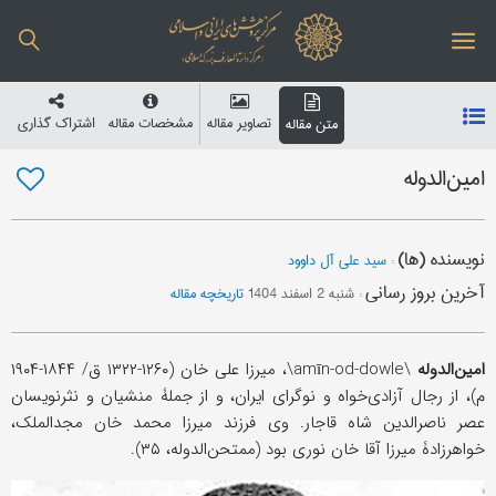
تصاویر مقاله
مشخصات مقاله
اشتراک گذاری
متن مقاله
امین‌الدوله
نویسنده (ها)
:
سید علی آل داوود
آخرین بروز رسانی
:
شنبه 2 اسفند 1404
تاریخچه مقاله
امین‌الدوله
\amīn-od-dowle\، میرزا علی خان (۱۲۶۰-۱۳۲۲ ق/ ۱۸۴۴-۱۹۰۴
م)، از رجال آزادی‌خواه و نوگرای ایران، و از جملۀ منشیان و نثرنویسان
عصر ناصرالدین شاه قاجار. وی فرزند میرزا محمد خان مجدالملک،
خواهرزادۀ میرزا آقا خان نوری بود (ممتحن‌الدوله، ۳۵).