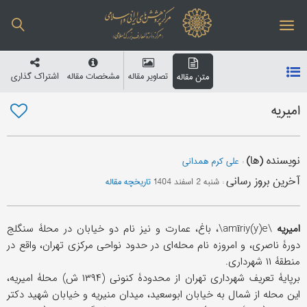
تصاویر مقاله
مشخصات مقاله
اشتراک گذاری
متن مقاله
امیریه
نویسنده (ها)
:
علی کرم همدانی
آخرین بروز رسانی
:
شنبه 2 اسفند 1404
تاریخچه مقاله
امیریه
\amīriy(y)e\، باغ، عمارت و نیز نام دو خیابان در محلۀ سنگلج
دورۀ ناصری، و امروزه نام محله‌ای در حدود نواحی مرکزی تهران، واقع در
منطقۀ ۱۱ شهرداری.
برپایۀ تعریف شهرداری تهران از محدودۀ کنونی (۱۳۹۴ ش) محلۀ امیریه،
این محله از شمال به خیابان ابوسعید، میدان منیریه و خیابان شهید دکتر