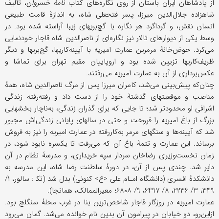
از پادشاهان ایران باستان از روی نگاره‌های کتاب
نامۀ خسروان
، تألیف
شاهزاده جلال‌الدین میرزا، پسر فتحعلی شاه، به اندازۀ قامت طبیعی
انسان نقش، و گرداگرد هر نگاره با گچ‌بریهای زیبا آراسته شده بود. در
وسط یکی از دیوارهای تالار نیز نگاره‌ای از ناصرالدین شاه قاجار خودنمایی
می‌کرد. حوض‌خانۀ مرمرین عمارت امیریه با آیینه‌کاریها، گچ‌بریها و دیگر
ظریف‌کاریها تزیین شده بود و اروپاییان مقیم تهران برای تماشا و
عکس‌برداری از آن به عمارت امیریه می‌رفتند.
چنان‌که پیش‌بینی می‌شد، کامران میرزا پس از مرگ ناصرالدین شاه، همۀ
مناصب و موقعیتهای گذشتۀ خود را از دست داد و رفته‌رفته زندگی
اشرافی او محدودتر شد؛ تا جایی که برای گذران زندگی، به‌ناچار بخشهایی
بزرگ از باغ امیریه را فروخت و حتى در سالهای پایانی زندگی‌اش مجبور
شد که آیینه‌ها و سنگهای مرمر به‌کاررفته در عمارت امیریه را نیز به فروش
برساند. این عمارت و تتمۀ باغ آن که می‌رفت تا یکسره نابود شود، در
زمان نخست‌وزیری رضاخان سردار سپه خریداری، و مدرسۀ نظام در آن
دایر شد. چندی پس از آن، در دورۀ سلطنت رضا شاه، این مدرسه به
دانشکدۀ افسری (دانشگاه امـام علی <ع> کنونی) بدل شد (نک‍ : سالور، ۱/
۳۴۹، ۳/ ۲۲۳۶، ۸/ ۶۴۹۷، ۹/ ۶۸۰۸؛ معیرالممالک، همانجا).
عمارت امیریه در روزگار قاجار شاخص‌ترین بنا در غرب محلۀ سنگلج بود.
از‌این‌رو، دو خیابان در پیرامون آن بدین نام خوانده می‌شد. گمان می‌رود