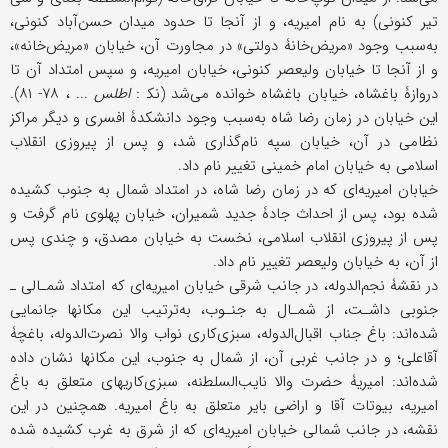
تیر کنونی) به نام امیریه، و از آنجا تا حدود میدان حسن‌آباد کنونی،
به‌سبب وجود «مریض‌خانۀ دولتی» در مجاورت آن، خیابان «مریض‌خانه»،
و از آنجا تا خیابان ولیعصر کنونی، خیابان امیریه، و سپس امتداد آن تا
دروازۀ باغشاه، خیابان باغشاه خوانده می‌شد (نک‍ :
اطلس
... ، ۷۸- ۸۱).
این خیابان در زمان رضا شاه به‌سبب وجود دانشکدۀ افسری و دیگر مراکز
نظامی در آن، خیابان سپه نام‌گذاری شد، و پس از پیروزی انقلاب
اسلامی به خیابان امام خمینی تغییر نام داد.
خیابان امیریه‌ای که در زمان رضا شاه، در امتداد شمال به جنوب کشیده
شده بود، پس از احداث جادۀ جدید شمیران، خیابان پهلوی نام گرفت و
پس از پیروزی انقلاب اسلامی، نخست به خیابان مصدق، و چندی پس
از آن، به خیابان ولیعصر تغییر نام داد.
در نقشۀ نجم‌الدوله، در جانب شرقی خیابان امیریه‌ای که امتداد شمـالی ـ
جنوبی داشـت، از شمـال به جنـوب، به‌ترتیب این مکانها جانمایی
شده‌اند: باغ جناب اقبال‌الدوله، سبزی‌کاری نواب والا نصرت‌الدوله، باغچۀ
آقاعلی؛ و در جانب غربی آن، از شمال به جنوب، این مکانها نشان داده
شده‌اند: امیریۀ حضرت والا نایب‌السلطنه، سبزی‌کاریهای متعلق به باغ
امیریه، بیوتات آقا و اراضی بایر متعلق به باغ امیریه. همچنین در این
نقشه، در جانب شمالی خیابان امیریه‌ای که از شرق به غرب کشیده شده