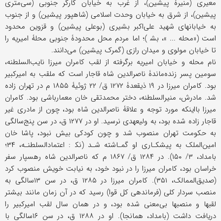
معیری (منیرۀ پیشین)، از غرب به خیابان کارگر جنوبی (سی‌متری
پیشین)، از شرق به خیابان وحدت اسلامی (شاهپور پیشین) و از جنوب
به خیابانهای شهید علی‌اکبر بشیری (بوعلی پیشین) و قزوین محدود
است («محله ... »، بش‍‌ )؛ اما مردم محل محدودۀ جنوبی محلۀ امیریه را
تا خیابان مولوی و میدان رازی (گمرک پیشین) می‌دانند.
نام محله و خیابان امیریه برگرفته از لقب کامران میرزا نایب‌السلطنه،
سومین پسر زنده‌ماندۀ ناصرالدین شاه قاجار است که ملقب به امیرکبیر
بود. کامران میرزا در ۱۹ ذیقعدۀ ۱۲۷۲ ق/ ۲۲ ژوئیۀ ۱۸۵۵ م در تهران زاده
شد. مادرش، منیرالسلطنه، دختر محمدتقی خان معمارباشی بود. کامران
میرزا بااینکه مورد توجه و علاقۀ ناصرالدین شاه بود، چون از مادری غیر
قاجار زاده شده بود، به ولیعهدی نرسید. او در ۱۲۷۷ ق، در سن پنج‌سالگی
به حکومت تهران منصوب شد و چون کودکی بیش نبود، پاشا خان
امین‌الملک به پیشکـاری او گمـاشته شـد (نک‍ : اعتمادالسلطنـه، ۳۴؛
بامداد، ۳/ ۱۵۰). در ۱۲۸۴ ق/ ۱۸۶۷ م که ناصرالدین شاه رهسپار سفر
خراسان بود، کامران میرزا را در نبود خود، به نیابت خویش منصوب کرد
(صدیق‌الممالک، ۳۵۱). کامران میرزا در ۱۲۸۵ ق، در سن ۱۳سالگی به
منصب سردار کلی (فرماندهی کل قوا) رسید که در آن زمان مانند بیشتر
لقبها و منصبها بی‌معنی شده بود، و در همان سال لقب امیرکبیر را
دریافت داشت (بامداد، همانجا). او در ۱۲۸۸ ق، در سن ۱۶سالگی با