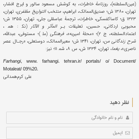
(عین‌السلطنه)،
روزنامۀ خاطرات
، به کوشش مسعود سالور و ایرج افشار،
تهران، ۱۳۸۰ ش؛ صدیق‌الممالک، ابراهیم،
منتخب التواریخ مظفری
، تهران،
۱۳۲۳ ق؛ کاساکفسکی،
خاطرات
، ترجمۀ عباسقلی جلی، تهران، ۱۳۵۵ ش؛
محبوبی اردکانی، حسین، تعلیقات بـر
المآثر و الآثار
(نک‍ : هم‍‌ ،
اعتمادالسلطنه، ج ۲)؛ «محلۀ امیریه»،
فرهنگی
(مل‍ ‌)؛ مستوفی، عبدالله،
شرح زندگانی من
، تهران، ۱۳۴۱ ش؛ معیرالممالک، دوستعلی، «رجـال عصر
ناصری»،
یغما
، تهران، ۱۳۳۴ ش، س ۸، شم‍ ۱۱؛ نیز:
Farhangi
, www. farhangi. tehran.ir/ portals/ o/ Document/
Motaleat/ 09%20.
علی کرم‌همدانی
نظر دهید