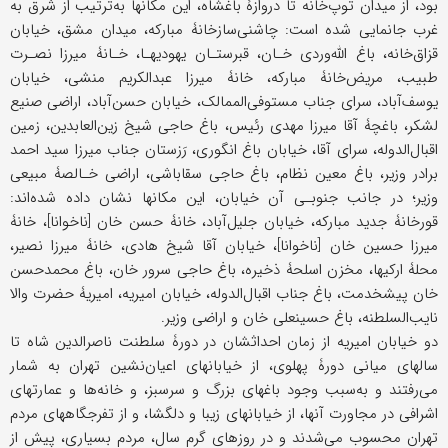
بود، از میدان توپ‌خانه تا دروازۀ باغشاه، این مکانها به‌ترتیب از شرق به
غرب جانمایی شده است: چاشنی‌سازخانۀ مبارکه، میدان مشق، خیابان
قزاق‌خانه، باغ الله‌وردی خـان، قبرستـان یهودیهـا، خـانۀ میرزا نصـرت
طبیب، مریض‌خانۀ مبارکه، خانۀ میرزا عبدالکریم منشی، خیابان
یوسف‌آباد، سرای جناب مستوفی‌الممالک، خیابان حسن‌آباد، اراضی صنیع
لشکر، باغچۀ آقا میرزا مهدی رئیس، باغ حاجی شیخ زین‌العابدین، زمین
اقبال‌الدوله، سرای آقا، خیابان باغ انگوری، رَزستان جناب میرزا سید احمد
برادر وزیر، باغ معین نظام، باغ حاجی سقاباشی، اراضی خـالصۀ مبیعی
وزیر؛ در جانب جنوبـی آن خیابان، این مکانها نشان داده شده‌اند:
قورخانۀ جدید مبارکه، خیابان جلیل‌آباد، خانۀ حسن خان [ناخوانا]، خانۀ
میرزا حسین خان [ناخوانا]، خیابان آقا شیخ هادی، خانۀ میرزا نصیر،
محلۀ ارکیها، مخزن اسلحۀ ذخیره، باغ حاجی سرور خان، باغ محمدحسن
خان پیشخدمت، باغ جناب اقبال‌الدوله، خیابان امیریه، امیریۀ حضرت والا
نایب‌السلطنه، باغ حسینعلی خان و اراضی وزیر.
دو خیابان امیریه از زمان احداثشان در دورۀ سلطنت ناصرالدین شاه تا
سالهای میانی دورۀ پهلوی، از خیابانهای اعیان‌نشین تهران به شمار
می‌رفتند و به‌سبب وجود باغهای بزرگ و سرسبز، و خانه‌ها و عمارتهای
اشرافی در مجاورت آنها، از خیابانهای زیبا و دلگشا، و از تفرجگاههای مردم
تهران محسوب می‌شدند و در روزهای گرم سال، مردم بسیاری، پیش از