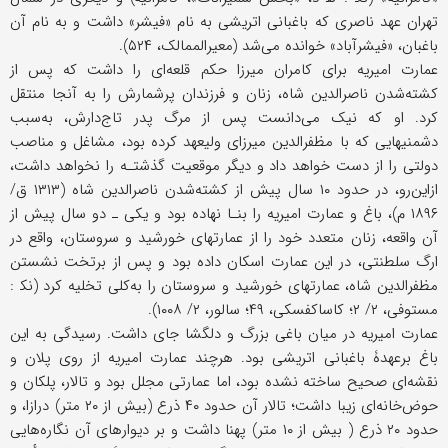
تهران عهد ناصری که باغبانی اتریشی به نام «فیشر» داشت و به نام آن
باغبان، «فیشرآباد» خوانده می‌شد (معیرالممالک، ۵۲۴).
عمارت امیریه برای کامران میرزا حکم قلعه‌ای را داشت که پس از
کشته‌شدن ناصرالدین شاه، زنان و فرزندان پرشمارش را به آنجا منتقل
کرد. او که نیک می‌دانست پس از مرگ پدر تاج‌دارش، به‌سبب
دشمنیهایی که با مظفرالدین میرزای ولیعهد کرده بود، مشاغل و مناصب
دولتی را از دست خواهد داد و دیگر موقعیت گذشتـه را نخواهد داشت،
ازاین‌رو، در حدود ۱۰ سال پیش از کشته‌شدن ناصرالدین شاه (۱۳۱۳ ق/
۱۸۹۶ م)، باغ و عمارت امیریه را بنـا نهاده بود و یکی ـ دو سال پیش از
آن واقعه، زنان متعدد خود را از عمارتهای خورشید و سروستان، واقع در
ارگ سلطنتی، در این عمارت اسکان داده بود و پس از برتخت نشستن
مظفرالدین شاه، عمارتهای خورشید و سروستان را به‌کلی تخلیه کرد (نک‍ :
مستوفی، ۲/ ۲؛ کاساکفسکی، ۴۹؛ سالور، ۲/ ۱۰۰۸).
عمارت امیریه در میان باغی بزرگ و دلگشا جای داشت. رسیدگی به این
باغ برعهدۀ باغبانی اتریشی بود. هرچند عمارت امیریه از روی پلان و
نقشه‌ای صحیح ساخته نشده بود، اما عمارتی مجلل بود و تالار، پلکان و
حوض‌خانه‌ای زیبا داشت؛ تالار آن حدود ۴۰ ذرع (بیش از ۲۰ متر) درازا، و
حدود ۲۰ ذرع ( بیش از ۱۰ متر) پهنا داشت و بر دیوارهای آن نگاره‌هایی