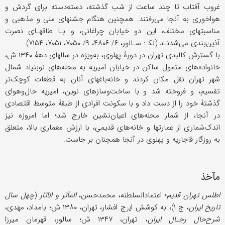
غروب آفتاب تا چند ساعت از شب گذشته، دسته‌دسته برای گردش و
هواخوری به آنجا می‌رفتند. همچنین هنگام جشنهای ملی و مذهبی و
مناسبتهای مختلف، این دو خیابان چراغانی، و بـا طاقهـای نصرت
آذین‌بندی می‌شدنـد (نک‍ : سـالور، ۶/ ۴۸۰۶، ۹/ ۷۰۵۰، ۷۰۵۱، ۷۱۵۴).
با گسترش کالبدی تهران در دورۀ پهلوی، به‌ویژه در سالهای دهۀ ۱۳۴۰ ش،
خانواده‌های متمول ساکن در خیابان امیریه به محله‌های نوبنیاد شمال
شهر تهران نقل مکان کردند و خانه‌باغهای آنان به قطعات کوچک‌تر
تقسیم، و فروخته شد و با ساخت‌و‌سازهای نوین، امیریه حال‌وهوای
گذشتۀ خود را از دست داد و با سکونت افرادی از طبقۀ متوسط اقتصادی
در آنجا، از شمار محله‌های اعیان‌نشین خارج شد؛ اما امروزه نیز
اندک‌شماری از عمارتها و خانه‌های قدیمی، با ارزش معماری بالا، متعلق
به روزگار قاجاریه و پهلوی در آنجا همچنان بر جاست.
مآخذ
اطلس تهران قدیم
؛ اعتمادالسلطنه، محمدحسن،
المآثر و الآثار
(
چهل سال
تاریخ ایران
، ج ۱)، به کوشش ایرج افشار، تهران، ۱۳۸۰ ش؛ بامداد، مهدی،
شرح‌حال رجـال ایران
، تهران، ۱۳۴۷ ش؛ سالور، قهرمان میرزا