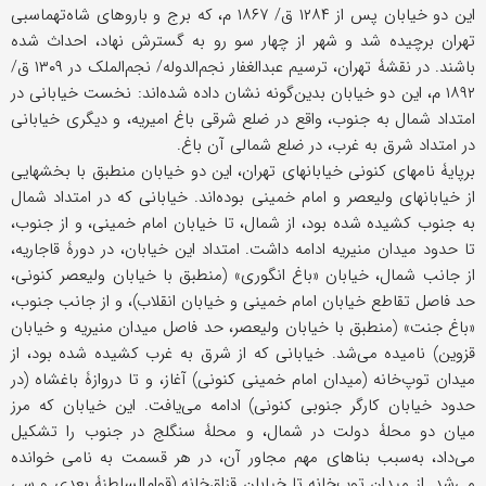
این دو خیابان پس از ۱۲۸۴ ق/ ۱۸۶۷ م، که برج و باروهای شاه‌تهماسبی
تهران برچیده شد و شهر از چهار سو رو به گسترش نهاد، احداث شده
باشند. در نقشۀ تهران، ترسیم عبدالغفار نجم‌الدوله/ نجم‌الملک در ۱۳۰۹ ق/
۱۸۹۲ م، این دو خیابان بدین‌گونه نشان داده شده‌اند: نخست خیابانی در
امتداد شمال به جنوب، واقع در ضلع شرقی باغ امیریه، و دیگری خیابانی
در امتداد شرق به غرب، در ضلع شمالی آن باغ.
برپایۀ نامهای کنونی خیابانهای تهران، این دو خیابان منطبق با بخشهایی
از خیابانهای ولیعصر و امام خمینی بوده‌اند. خیابانی که در امتداد شمال
به جنوب کشیده شده بود، از شمال، تا خیابان امام خمینی، و از جنوب،
تا حدود میدان منیریه ادامه داشت. امتداد این خیابان، در دورۀ قاجاریه،
از جانب شمال، خیابان «باغ انگوری» (منطبق با خیابان ولیعصر کنونی،
حد فاصل تقاطع خیابان امام خمینی و خیابان انقلاب)، و از جانب جنوب،
«باغ جنت» (منطبق با خیابان ولیعصر، حد فاصل میدان منیریه و خیابان
قزوین) نامیده می‌شد. خیابانی که از شرق به غرب کشیده شده بود، از
میدان توپ‌خانه (میدان امام خمینی کنونی) آغاز، و تا دروازۀ باغشاه (در
حدود خیابان کارگر جنوبی کنونی) ادامه می‌یافت. این خیابان که مرز
میان دو محلۀ دولت در شمال، و محلۀ سنگلج در جنوب را تشکیل
می‌داد، به‌سبب بناهای مهم مجاور آن، در هر قسمت به نامی خوانده
می‌شد. از میدان توپ‌خانه تا خیابان قزاق‌خانه (قوام‌السلطنۀ بعدی و سی