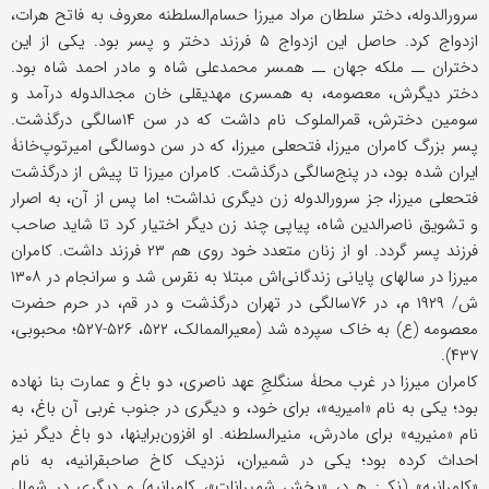
سرورالدوله، دختر سلطان مراد میرزا حسام‌السلطنه معروف به فاتح هرات،
ازدواج کرد. حاصل این ازدواج ۵ فرزند دختر و پسر بود. یکی از این
دختران ــ ملکه جهان ــ همسر محمدعلی شاه و مادر احمد شاه بود.
دختر دیگرش، معصومه، به همسری مهدیقلی خان مجدالدوله درآمد و
سومین دخترش، قمرالملوک نام داشت که در سن ۱۴سالگی درگذشت.
پسر بزرگ کامران میرزا، فتحعلی میرزا، که در سن دوسالگی امیرتوپ‌خانۀ
ایران شده بود، در پنج‌سالگی درگذشت. کامران میرزا تا پیش از درگذشت
فتحعلی میرزا، جز سرورالدوله زن دیگری نداشت؛ اما پس از ‌آن، به اصرار
و تشویق ناصرالدین شاه، پیاپی چند زن دیگر اختیار کرد تا شاید صاحب
فرزند پسر گردد. او از زنان متعدد خود روی هم ۲۳ فرزند داشت. کامران
میرزا در سالهای پایانی زندگانی‌اش مبتلا به نقرس شد و سرانجام در ۱۳۰۸
ش/ ۱۹۲۹ م، در ۷۶سالگی در تهران درگذشت و در قم، در حرم حضرت
معصومه (ع) به خاک سپرده شد (معیرالممالک، ۵۲۲، ۵۲۶-۵۲۷؛ محبوبی،
۴۳۷).
کامران میرزا در غرب محلۀ سنگلجِ عهد ناصری، دو باغ و عمارت بنا نهاده
بود؛ یکی به نام «امیریه»، برای خود، و دیگری در جنوب غربی آن باغ، به
نام «منیریه» برای مادرش، منیرالسلطنه. او افزون‌براینها، دو باغ دیگر نیز
احداث کرده بود؛ یکی در شمیران، نزدیک کاخ صاحبقرانیه، به نام
«کامرانیه» (نک‍ : ه‍ د، «بخش شمیرانات»، کامرانیه) و دیگری در شمال