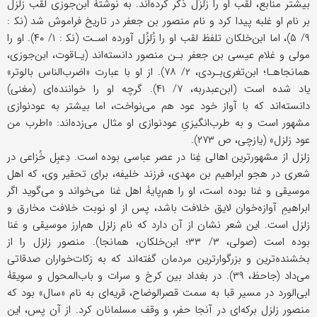
بیشتر منابع، لقب او را زَلزَل ذکر کرده‌اند. به نوشتۀ ابن‌جوزی لقب زلزل
بر نام او غلبه پیدا کرد و نام منصور بن جعفر در تاریخ فراموش شد (نک‍ :
۹/ ۵)، اما ابن‌خلکان تلفظ لقب او را زُلزُل آورده اسـت (نک‍ : ۱/ ۴۰). او را
مولى و غلام عیسی بن جعفر بـن منصور دانسته‌اند (یـاقوت، ابن‌جوزی،
همانجاهـا؛ ابن‌تغری‌بـردی، ۲/ ۷۸). از او با عبارت «اضرب‌الناس بالوتر»
یاد شده است (ابن‌عبدربه، ۷/ ۴۱). گرچه او را خواننده‌ای (مغنی)
دانسته‌اند که با آواز خود عود هم می‌نواخت، اما بیشتر به عودنوازی
مشهور است و به طرب‌انگیزیِ عودنوازی او مثال می‌زده‌اند: «اطرب من
عود زلزل» (یازچی، ص ۲۷۳).
زلزل از مشهورترین اهالی غِنا در عصر عباسی بوده است. دِعبِل خُزاعی در
شعری در هجو ابراهیم بن مهدی، فرزند خلیفه، برای تحقیر وی، که اهل
موسیقی و غنا بوده است، او را هم‌پایۀ اهل غنا می‌خواند و می‌گوید اگر
ابراهیمِ آوازه‌خوان لایق خلافت باشد، پس از او نوبت خلافت مخارق و
زلزل است. این شعر نشان از آن دارد که نام زلزل هم‌ارز موسیقی و غنا
بوده است (صولی، ۳/ ۳۳؛ ابن‌خلکان، همانجا). منصور زلزل را از
بخشنده‌ترین و بزرگوارترین مردمان گفته‌اند که به زکات‌خواران صدقاتی
می‌داد (جاحظ، ۳۹). در بغداد بین کرخ و سرات و باب‌المحول و سویقۀ
ابی‌الورد در مسیر قبا به سمت قصرالوضاح، قریه‌ای به نام «سال» بود که
منصور زلزل برکه‌ای در آنجا حفر، و وقف مسلمانان کرد. از آن پس، این