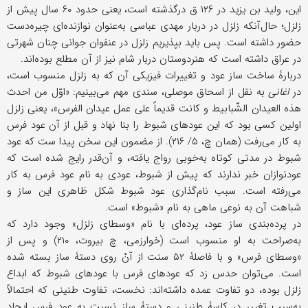
این، ولید بن یزید در ۱۲۶ ق درگذشته است، یعنی حدود ۶۰ سال پیش از
زلزل؛ حال‌آنکه زلزل در دربار مهدی عباسی به‌عنوان نوازنده‌ای چیره‌دست
حضور داشته است. پس باید بپذیریم زلزل در عنفوان جوانی چنان شهرتی
در عراق داشته است که هنردوستان دربار شام نیز از آن مطلع بوده‌اند.
دربارۀ ساخت ساز عود و تغییرات فیزیکی آن که به زلزل منسوب است،
در
اغانی
به نقل از اسحاق موصلی، سندی مهم می‌بینیم: «اوّل من احدث
هذه العیدان الشّبابیط و کانت قدیماً على عمل عیدان الفرس»، یعنی زلزل
اولین کسی بود که این عودهای شبوط را بنا نهاد و قبل از آن عود فرس
به کار می‌رفت (همان چ، ۵/ ۲۱۶). از مضمون این سخن پیدا ست که عود
شبوط در مدتی کوتاه به‌خوبی رواج یافته، و آن‌قدر رایج شده است که
عودنوازان خبر ندارند که پیش از شبوط، عودی به نام عود فرس به کار
می‌رفته است. سبب نام‌گذاری عود شبوط شکل ظاهری این ساز و
شباهت آن به نوعی ماهی به نام «شبوط» است.
در پرده‌بندی ساز عود، پرده‌ای با نام «وسطای زلزل» وجود دارد که
به‌صراحت به او منسوب است (خوارزمی، چ بیروت، ۲۱۰) و پس از
«وسطای فرس» و با فاصلۀ ۵۲ سنت از آنْ روی دستۀ ساز بسته شده
است. می‌توان حدس زد که عودهای فرس با عودهای شبوط که ابداع
زلزل بوده، دو تفاوت عمده داشته‌اند: نخست، تفاوت طنینی که احتمالاً
به‌سبب تغییر در کاسۀ طنینی و دستۀ ساز نسبت به عود فرس ایجاد