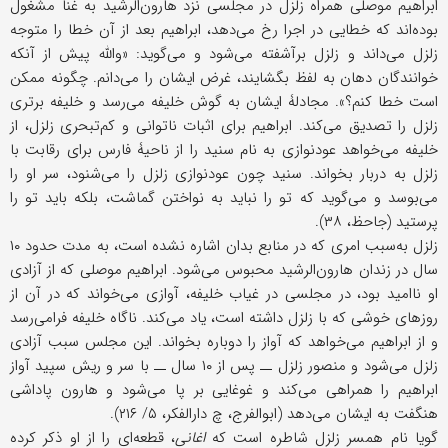
ابراهیم موصلی همراه زلزل در مجلسی نزد هارون‌الرشید به غنا مشغول
بوده‌اند که خطایی در اجرا رخ می‌دهد، ابراهیم بعد از آن خطا را متوجه
زلزل می‌داند و زلزل برآشفته می‌شود و می‌گوید: «والله پیش از آنکه
خوانندگان دهان به لفظ بگشایند، غرض ایشان را می‌دانم. چگونه ممکن
است خطا کنم؟». مجادلۀ ایشان به گوش خلیفه می‌رسد و خلیفه برتری
زلزل را تصدیق می‌کند. ابراهیم برای اثبات ناتوانی و کم‌تبحری زلزل، از
خلیفه می‌خواهد عودنوازی به نام سنید را از ناحیۀ فارس برای رقابت با
زلزل به دربار بخواند. سنید چون عودنوازی زلزل را می‌شنود، سر او را
می‌بوسد و می‌گوید که تو را نباید به نواختن گماشت، بلکه باید تو را
پرستید (جاحظ، ۳۸).
زلزل به‌سبب امری که در منابع بدان اشاره نشده است، به مدت حدود ۱۰
سال در زندان هارون‌الرشید محبوس می‌شود. ابراهیم موصلی که از آزادی
او ناامید بود، در مجلسی در غیاب خلیفه، آوازی می‌خواند که در آن از
روزهای خوشی که با زلزل داشته است، یاد می‌کند. ناگاه خلیفه فرامی‌رسد
و از ابراهیم می‌خواهد که آواز را دوباره بخواند. این مجلس سبب آزادی
زلزل می‌شود و منصور زلزل ــ پس از ۱۰ سال ــ با سر و ریش سپید آواز
ابراهیم را همراهی می‌کند و غوغایی بر پا می‌شود و هارون پاداشی
هنگفت به ایشان می‌دهد (ابوالفرج، چ دارالفکر، ۵/ ۲۱۶).
گویا نام همسر زلزل شاطره است که
اغانی
، قطعه‌ای را از او ذکر کرده