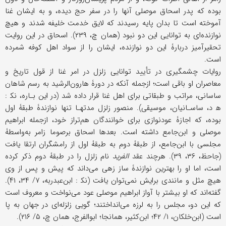
بوده که پدر اسحاق موصلی آنها را در سفر حج دیده، و به ایشان غنا
آموخته است تا بدان پایه رسیدند که لایق خدمت خلیفه شدند و هیچ
نوازنده‌ای به توانایی این دو نبود (همان چ، ۲۳۹). اسحاق در این روایت
تحقیرآمیز دربارۀ این دو نوازنده، ایشان را از سواد اهل کوفه شمرده
است.
روایات چشمگیری در تأیید توانایی زلزل در امر غنا از قول تاریخ و
معاصران او باقی است؛ ازجمله آنکه در دورۀ هارون‌الرشید به رسم شاهان
ساسانی، مراتب و طبقاتی برای اهل غنا قرار داده شد (در این ‌بـاره، نک‍ :
ه‍‌ د، ساسـانیان، موسیقی). منصور زلزل مدتهـا تنها نوازندۀ طبقۀ اول
بوده، که اجازۀ عودنوازی برای خوانندگان هم‌تراز خود، ازجمله ابراهیم
موصلی و ابن‌جامع داشته است. بعدها اسحاق برصوما زامر به‌واسطۀ
مجلسی با ابن‌جامع، از طبقۀ دوم به طبقۀ اول از رامشگران ارتقا یافت
(جاحظ، ۳۶، ۳۹). هرچند عقد
الفرید
نام زلزل را در طبقۀ دوم ذکر کرده
است، اما او را بهترین نوازندۀ ساز زهی می‌داند که پیش ‌و پس از وی
هیچ مثل و مانندی برایش نمی‌توان یافت (نک‍ : ابن‌عبدربه، ۷/ ۳۴، ۴۱).
گفته‌اند که او بیشتر با آواز ابراهیم موصلی عود می‌نواخت و معروف است
که این دو، مجلس را به لرزه می‌انداختند؛ گویی زلزله‌ای در جهان به پا
است (ابن‌خلکان، ۱/ ۴۲؛ ابن‌کثیر، همانجا؛ ابوالفرج، همان چ، ۵/ ۲۱۶).