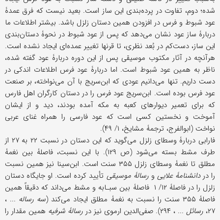
شده؛ دوم، تفاوت در پرده‌بندی این ساز است. بعید نیست که فرق عمدۀ
عود شبوط و فرس در افزودن همین دستان زلزل باشد. بیشتر اطلاعات ما
دربارۀ ساز عود نشان می‌دهد که پس از عود شبوط در نحوۀ دستان‌بندی
این ساز، دست‌کم در بُعد نظری، تا قرنها تغییر عمده‌ای ایجاد نشده است.
هرآنچه در آثار مکتوب موسیقی پس از این دوره دربارۀ عود گفته شده،
ناظر به همین عود شبوط است. اما دربارۀ عود فرس اطلاعات اندکی در
دست داریم. تنها می‌دانیم عودی که ابن‌سریج با آن می‌نواخته، بر صنعت
عود فرس بوده است. ابن‌سریج عود فرس را در دستان کارگران اهل فارس
که برای تعمیر دیوارهای کعبه به مکه آمده بودند، دید و از ایشان
آموخت و نخستین کسی است که عود فارسی را همراه غنای عربی
نواخت (ابوالفرج، ترجمۀ مشایخ، ۱/ ۴۹).
فارابی دربارۀ وسطای زلزل می‌گوید که این دستان در نسبت ۲۲ به ۲۷ از
طرف مشط بسته می‌شود (ص ۱۲۹). با این نسبت، فاصلۀ بین نغمۀ
مطلق تا نغمۀ وسطای زلزل ۳۵۵ سنت است. ابن‌سینا نیز همین نسبت
را در
دانشنامۀ علایی
و
رسالۀ موسیقی
تأیید کرده است. او جایگاه دستان
زلزل را در فاصلۀ ۱۲/ ۱ فاصلۀ بین سبـابه و مشط می‌داند که دقیقاً همین
فاصلۀ ۳۵۵ سنت را نسبت به نغمۀ مطلق ایجاد می‌کند (
سه رساله
... ،
۲۷،
رسائل
... ، ۲۹۴). صفی‌الدین ارموی نیز در
رسالۀ شرفیه
همین مقدار را