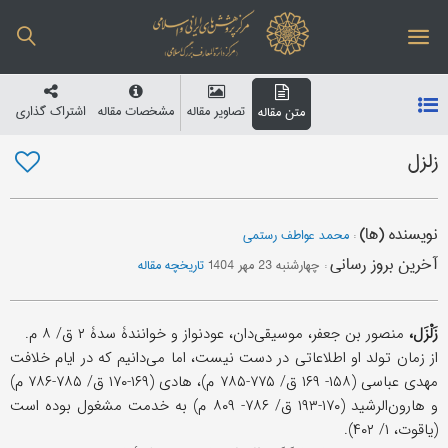
تصاویر مقاله
مشخصات مقاله
اشتراک گذاری
متن مقاله
زلزل
نویسنده (ها)
:
محمد عواطف رستمی
آخرین بروز رسانی
:
چهارشنبه 23 مهر 1404
تاریخچه مقاله
زَلْزَل،
منصور بن جعفر، موسیقی‌دان، عودنواز و خوانندۀ سدۀ ۲ ق/ ۸ م.
از زمان تولد او اطلاعاتی در دست نیست، اما می‌دانیم که در ایام خلافت
مهدی عباسی (۱۵۸- ۱۶۹ ق/ ۷۷۵-۷۸۵ م)، هادی (۱۶۹-۱۷۰ ق/ ۷۸۵-۷۸۶ م)
و هارون‌الرشید (۱۷۰-۱۹۳ ق/ ۷۸۶- ۸۰۹ م) به خدمت مشغول بوده است
(یاقوت، ۱/ ۴۰۲).