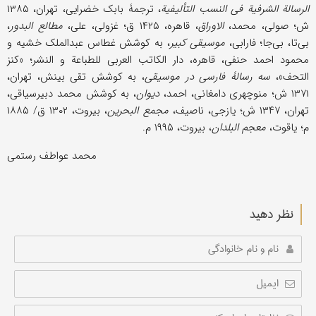
الرسالة الشرفیة فی النسب التألیفیة
، ترجمۀ بابک خضرایی، تهران، ۱۳۸۵
ش؛ صولی، محمد،
الاوراق
، قاهره، ۱۴۲۵ ق؛ غزولی، علی،
مطالع البدور
،
بی‌تا، بی‌جا؛ فارابی،
موسیقی کبیر
، به کوشش غطاس عبدالملک خشیه و
محمود احمد حنفی، قاهره، دار الکاتب العربی للطباعة و النشر؛ «کنز
التحف»،
سه رسالۀ فارسی در موسیقی
، به کوشش تقی بینش، تهران،
۱۳۷۱ ش؛ منوچهری دامغانی، احمد،
دیوان
، به کوشش محمد دبیرسیاقی،
تهران، ۱۳۴۷ ش؛ یازجی، ناصیف،
مجمع البحرین
، بیروت، ۱۳۰۲ ق/ ۱۸۸۵
م؛ یاقوت،
معجم البلدان
، بیروت، ۱۹۹۵ م.
محمد عواطف رستمی
نظر دهید