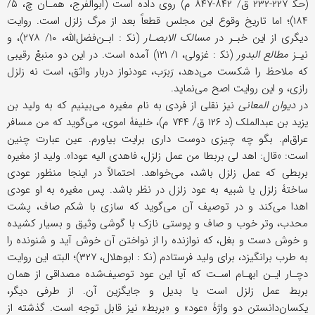
(حک‍ ۲۲۷-۲۳۲ ق/ ۸۴۲-۸۴۷ م) روی داده است (ابوالفرج، همـان چ، ۵/
۱۸۴)؛ اما تاریخ وقوع این مجلس قطعاً بعد از مرگ زلزل است. روایت
دیگری از این خبـر در
مسالک ‌الابصـار
(نک‍ : ابـن‌فضل‌الله، ۱۰/ ۲۷۸)، و
نیـز
مطالع ‌البدور
(نک‍ : غزولی، ۱/ ۱۲۱) آمده است. در این دو منبعْ رقیبی
که ملاحظ را شکست می‌دهد، رَبرَب، عودنواز دربار واثق، است نه زلزل
رازی، و این روایت اصح می‌نماید.
در
دیوان المعانی
نیز نقلی از فردی به نام مغیره می‌بینیم که به ولید بن
یزید بن عبدالملک (د ۱۲۶ ق/ ۷۴۴ م)، خلیفۀ اموی، می‌گوید که من مسافر
عراق‌ام. بگو چه چیزی دوست ‌داری برایت بیاورم. عین عبارت چنین
است: «قال: اهد لی بربطا من عمل زلزل، فاهدی الیه عودا». ولید از مغیره
بربطی که عمل زلزل باشد، می‌خواهد. احتمالاً در اینجا منظور عودی
ساختۀ زلزل یا شبیه به عود زلزل در نظر باشد. پس مغیره به او عودی
اهدا می‌کند و در توصیف آن می‌گوید که سازی با شکم صاف، پشت
محدب، وتر خوب و صاف و پوستی نازک با گوشی وثیق و بسیار کشیده
و خوش دست و بغل، که نوازنده را از نواختن آن خوش آید و شنونده را
به طرب برانگیزد، برای ولید فرستادم (نک‍ : ابوهلال، ۳۲۷)؛ البته این روایت
دچـار ایـن ابهـام اسـت که آیا این عود توصیف‌شده مصداقی از همان
بربط عمل زلزل است یا بدیل و جایگزین آن. از طرفی دیگر،
یکسان‌دانستن دو واژۀ «عود» و «بربط» نیز قابل توجه است. گذشته از