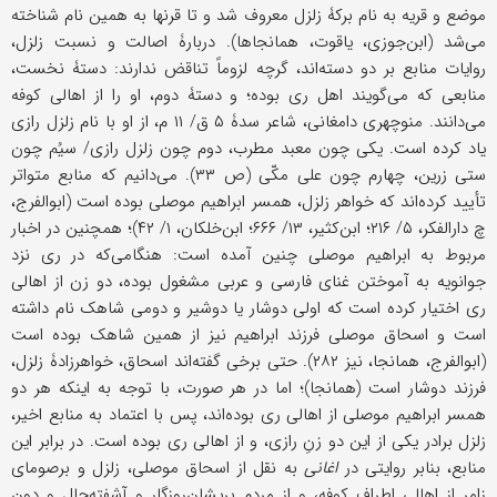
موضع و قریه به نام برکۀ زلزل معروف شد و تا قرنها به همین نام شناخته
می‌شد (ابن‌جوزی، یاقوت، همانجاها). دربارۀ اصالت و نسبت زلزل،
روایات منابع بر دو دسته‌اند، گرچه لزوماً تناقض ندارند: دستۀ نخست،
منابعی که می‌گویند اهل ری بوده؛ و دستۀ دوم، او را از اهالی کوفه
می‌دانند. منوچهری دامغانی، شاعر سدۀ ۵ ق/ ۱۱ م، از او با نام زلزل رازی
یاد کرده است. یکی چون معبد مطرب، دوم چون زلزل رازی/ سیُم چون
ستی زرین، چهارم چون علی مکّی (ص ۳۳). می‌دانیم که منابع متواتر
تأیید کرده‌اند که خواهر زلزل، همسر ابراهیم موصلی بوده است (ابوالفرج،
چ دارالفکر، ۵/ ۲۱۶؛ ابن‌کثیر، ۱۳/ ۶۶۶؛ ابن‌خلکان، ۱/ ۴۲)؛ همچنین در اخبار
مربوط به ابراهیم موصلی چنین آمده است: هنگامی‌که در ری نزد
جوانویه به آموختن غنای فارسی و عربی مشغول بوده، دو زن از اهالی
ری اختیار کرده است که اولی دوشار یا دوشیر و دومی شاهک نام داشته
است و اسحاق موصلی فرزند ابراهیم نیز از همین شاهک بوده است
(ابوالفرج، همانجا، نیز ۲۸۲). حتى برخی گفته‌اند اسحاق، خواهرزادۀ زلزل،
فرزند دوشار است (همانجا)؛ اما در هر صورت، با توجه به اینکه هر دو
همسر ابراهیم موصلی از اهالی ری بوده‌اند، پس با اعتماد به منابع اخیر،
زلزل برادر یکی از این دو زنِ رازی، و از اهالی ری بوده است. در برابر این
منابع، بنابر روایتی در
اغانی
به نقل از اسحاق موصلی، زلزل و برصومای
زامر از اهالی اطراف کوفه، و از مردم پریشان‌روزگار و آشفته‌حال و دون