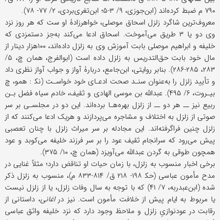
۷۹۰ م ضبط کرده‌اند (ابن‌جوزی، ۹/ ۳-۵؛ ابن‌تغری‌بردی، ۲/ ۷۷- ۷۸).
معروف‌ترین شاگرد زلزل اسحاق موصلی، خواهرزادۀ او ست که هر روز نزد
وی دو یا ۳ طریق می‌آموخت. اسحاق ادعا می‌کند به‌جز دستمزدی که
خلیفه و ابراهیم موصلی بابت آموزش وی به زلزل داده‌اند، ۱۰۰هزار دینار از
مال خود بابت حق‌التدریس به زلزل داده است (ابوالفرج، همان چ، ۵/
۲۸۳، ۲۸۵-۲۸۶). بنابر روایتی، ابن‌جامع، دربارۀ آواز و جواب آواز نظری داد
و تأیید زلزل را به‌عنوان سنـد صحت ادعـای خود خواسـت (نک‍ : همو، چ
بیـروت، ۶/ ۴۹۵). عبدالله بن موسى ‌الهادی و ثقیف، خادم سیاه فضل بـن
ربیع نیز ــ هر دو ــ از زلزل بهره‌هـا برده‌اند. این دو در مجلسـی بر سر
صوتی از زلزل به اختلاف و مشاجره می‌پردازند و هریک ادعا می‌کنند که از
زلزل چنین فراگرفته‌اند. این مجادله بر سر میراث زلزل با چنان تعصبی
پیش می‌رود که سرانجام ثقیف عود را بر سر فرزند خلیفه می‌کوبد و عود
همچون طوقی به گردن عبدالله می‌آویزد (همان چ، ۱۰/ ۳۷۵).
برخی اخبار منسوب به زلزل، با زمان حیات او تناقض دارد؛ مثلاً غنایی در
مدح مأمون عباسی (حک‍ ۱۹۸- ۲۱۸ ق/ ۸۱۴-۸۳۳ م)، منسوب به زلزل ذکر
شده (ابن‌عبدربه، ۷/ ۴۱) که با توجه به سال وفات زلزل، یا از زلزل نیست
یا مربوط به ایام پیش از خلافت مأمون است. نیز در
اغانی
، داستانی از
رقابت در عودنوازیِ زلزل و ملاحظ وجود دارد که نزد خلیفه واثق عباسی