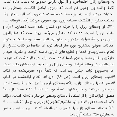
به وسطای زلزل اختصاص، و از قول فارابی جدولی به دست داده است.
نکتۀ جالب این جدول آن است که ارموی فواصل انگشت وسطى را به
مجنبات پیش از سبابه نیز بسط داده است، درصورتی‌که فارابی تنها یک
مجنب پیش از انگشت سبـابه روی عود معرفی می‌کند (نک‍ :
الرسالة
... ،
۱۳۲). او وسطای زلزل را با حرف «و» نشان داده است (همان، ۱۲۹)، و
مقدار آن را نسبت ۲۲ به ۲۷ معرفی می‌کند. پیدا ست که صفی‌الدین
ارموی در
رسالۀ شرفیه
نیز در پی نظریه‌ای قابل بسط بوده است تا بتوان
امکانات صوتی بیشتری روی ساز ایجاد کرد؛ اما ظاهراً در کتاب
الادوار
، از
نظام دستان‌بندی قدما و نظریه‌های فارابی فاصله گرفته، و نظریۀ خود را
جایگزین نظام دستان‌بندی قدما کرده است. باید در نظر داشت که هرچند
صفی‌الدین در رسالۀ شرفیه، وسطای زلزل را با حرف «و» نشان داده است،
اما به‌هیچ‌رو نباید چنین پنداشت که نغمۀ «و» معرفی‌شده در کتاب
الادوار
، وسطای زلزل است (ص ۹۶). درواقع، نظام ارائه‌شده در کتاب
الادوار
نه‌تنها وسطای زلزل، بلکه وسطای فرس را نیز مخل نظریه‌مندشدن
موسیقی می‌داند و با پیشنهاد نغمۀ «و» در فاصلۀ ۳۸۴ سنت از نغمۀ
مطلق، نوازندگان را از استفادۀ دستان وسطى بی‌نیاز دانسته است. مؤلف
«کنز التحف» (ص ۱۰۲) و نیز
مفاتیح العلوم
(خوارزمی، چ دار الکتاب ... ، ۱/
۲۶۱) فاصلۀ وسطای زلزل را به‌تقریب در فاصلۀ ۴/ ۳ بین سبابه و بنصر،
به عبارتی ۳۵۰ سنت آورده‌اند.