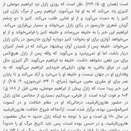
است (همان چ، ۵/ ۲۲۶). نقل است که روزی زلزل نزد ابراهیم موصلی از
کنیزی یاد می‌کند که به او غنا می‌آموزد. ابراهیم پس از مرگ زلزل، این
کنیز را به دست می‌آورد و از او غنایی طلب می‌کند. کنیز با دو چشم
گریان شعری جان‌سوز در رثای زلزل می‌خواند و بسیار بی‌قراری می‌کند.
ابراهیم این خبر را به خلیفه می‌رساند و خلیفه کنیز را فرامی‌خواند و از او
می‌خواهد آوازی برای او بخواند؛ کنیز دوباره آوازی جان‌سوز در رثای زلزل
می‌خواند. خلیفه پس از شنیدن آواز، پیشنهاد می‌کند که در شمار کنیزان
دربار باشد، اما او نمی‌پذیرد و می‌گوید که والله پس از زلزل هیچ‌کس
برای من نفعی نخواهد داشت. خلیفه به ابراهیم می‌گوید: اگر کنیزی مثل
این در عراق یافتی، به بهای دارایی‌ام خریدارم. ابراهیم می‌گوید که به
وفاداری او در جهان نیست و خلیفه او را می‌خرد و آزاد می‌کند و تا پایان
عمر برای او مقرری معین می‌شود (سراج‌، ۱/ ۳۴؛ ابن‌جوزی، ۹/ ۵-۶). از
این خبر پیدا ست که زلزل پیش از ابراهیم موصلی، یعنی قبل از ۱۸۸ ق/
۸۰۴ م فوت کرده است. از طرفی، می‌دانیم بسیاری از مجالس غنای زلزل
در حضور هارون‌الرشید، درحالی‌که او در مقام خلافت و در کسوت
امیرالمؤمنین بوده، برگزار شده است. ازآنجاکه شروع خلافت هارون‌الرشید
در سال ۱۷۰ ق است و نیز با توجه به اینکه زلزل حدود ۱۰ سال مغضوب
هارون‌الرشید، و در حبس بوده است، پس باید تاریخ مرگ او را حدوداً
بین سالهای ۱۸۰ تا ۱۸۸ ق دانست، اما منابع تاریخی مرگ او را ۱۷۴ ق/