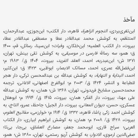
مآخذ
ابن‌تغری‌بردی،
النجوم الزاهرة
، قاهره، دار الکتب؛ ابن‌جوزی، عبدالرحمان،
المنتظم
، به کوشش محمد عبدالقادر عطا و مصطفى عبدالقادر عطا،
بیروت، دار الکتب العلمیه؛ ابن‌خلکان،
وفیات
؛ ابن‌سینا،
رسائل
، قم، ۱۴۰۰
ق؛ همو،
سه رسالۀ فارسی در موسیقی
، به کوشش تقی ‌بینش، تهران،
۱۳۷۱ ش؛ ابن‌عبدربه، احمد،
العقد الفرید
، بیروت، ۱۴۰۴ ق/ ۱۹۸۳ م؛
ابن‌فضل‌الله عمری، احمد،
مسالک الابصار
، ابوظبی، ۱۴۲۳ ق؛ ابن‌کثیر،
احمد،
البدایة و النهایة
، به کوشش عبدالله بن عبدالمحسن ترکی، دار هجر
للطباعة و النشر، ۱۴۲۴ ق/ ۲۰۰۳ م؛ ابوالفرج اصفهانی،
الاغانی
، ترجمه
محمدحسین مشایخ فریدونی، تهران، ۱۳۶۸ ش؛ همان، به کوشش عبدالله
علی مهنا، بیروت، دار الفکر؛ همان، بیروت، ۱۴۱۵ ق/ ۱۹۹۴ م؛ ابوهلال
عسکری، حسن،
دیوان المعانی
، بیروت، دار الجیل؛ جاحظ، عمرو،
التاج
، به
کوشش احمد زکی پاشا، قاهره، ۱۳۳۲ ق/ ۱۹۱۴ م؛ خوارزمی،
مفاتیح العلوم
،
بیروت، ۱۴۲۸ ق/ ۲۰۰۸ م؛ همان، به کوشش ابراهیم ابیاری، دار الکتاب
العربی؛ سراج قاری، ابومحمد جعفر،
مصارع العشاق
، بی‌جا، بی‌تا؛
صفی‌الدین ارموی،
الادوار
، به کوشش آریو رستمی، تهران، ۱۳۸۰ ش؛ همو،