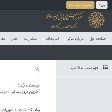
ورود
عضویت در تارنما
صفحه اول
درباره مرکز
کتابخانه
انتشارات
اخبار
مقا
فهرست مطالب
زنا
نویسنده (ها)
:
آخرین بروز رسانی
:
دوشنبه 12 خر
زِنا،
نک‍ : حدود و تعزیرات.