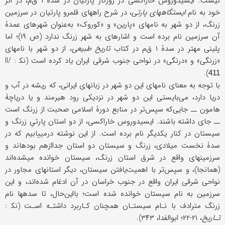
نیست. ایسیدوروس خاراکسی در روزگار پارتیان در سدۀ ۱ ق‌م، در اثر
خود به نام
ایستگاههای پارتی
، در شرح راههای قلمرو پارتیان در سرزمین
زرنگ، از دو شهر به نامهای «پارین» و «کوروک» به‌عنوان شهرهای عمدۀ
آن سرزمین نام برده است و اشاره‏ای به شهر زرنگ ندارد (ص ۱۹)؛ اما
پلینی مهتر در سدۀ ۱ ق‌م در کتاب
تاریخ طبیعی
، از دو شهر با نامهای
«زرنگی» و «درنگی» در نواحی جنوب شرقی ایران یاد کرده است (نک‍ : II/
).
411
با توجه به معنای نامهای این دو شهر در زبانهای ایرانی، که ریشه در آب و
دریا دارد، می‌بایستی این دو شهر در نزدیکی رود هیرمند و یا دریاچۀ
هامون ــ جایی‌که سپس‌تر در منابع دورۀ اسلامی صحبت از زرنگ است
ــ جای داشته باشند. ایسیدوروس خاراکسی، از دو استان پارتیِ زرنگ و
سیستان در کنار یکدیگر نام برده است. از این نوشته درمی‏یابیم که در
سدۀ نخست میلادی، زرنگ و سیستان دو استان جداازهم بوده‏اند و
سرزمینهای واقع در شرق استان زرنگ، سیستان خوانده می‏شده‌اند
(همانجا)، و سپس‌تر با اهمیت‌یافتن سیستان، دیگر استانهای مجاور در
نواحی شرقی ایران واقع در جنوب خراسان در آن ادغام شده‌اند، و این
سرزمین به نام سیستان خوانده شده است؛ بااین‌حال، تا سده‏ها نام
زرنگ مترادف با نـام سیستـان همچنان کـاربرد داشتـه اسـت (نک‍ :
تـاریخ
، ۲۱-۲۲؛ ابوالفدا، ۳۴۳).