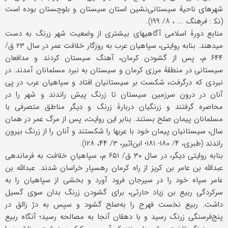
شهرهای ناحیۀ سیستانی‌نشین استان سیستان و بلوچستان بوده است
(نک‍ :
فرهنگ
... ، ۸/ ۱۹۹).
منابع دورۀ اسلامی آگاهیهای بیشتری از وضعیت شهر زرنگ به دست
می‏دهند. بنابه روایتی، سپاهیان عرب به روزگار خلافت عمر در سال ۲۳ ق/
۶۴۴ م، پس از گشودن کرمان، آهنگ سیستان کردند و مدافعان
سیستانی در منطقۀ مرزی کرمان و سیستان به نبرد مسلمانان آمدند. در
نبردی که درگرفت، شکست بر سیستانیان افتاد و سپاهیان عرب در پی
آنان در درون سرزمین سیستان تا زرنگ پیش راندند و شهر را در
محاصره گرفتند و زرنگیان دربارۀ زرنگ و دیگر مناطق متصرفی با
مسلمانان پیمان صلح بستند. بنابر این روایت، پس از مرگ عمر در همان
سال، سیستانیان پیمان خود با عربها را شکستند و آنان را از زرنگ بیرون
راندند (طبری، ۴/ ۱۸۰- ۱۸۱؛ ابن‌اثیر، ۳/ ۴۴، ۱۲۸).
بنابه روایتی دیگر، در سال ۳۰ ق/ ۶۵۱ م، سپاهیانِ خلافت به فرماندهی
عبدالله بن عامر بن کریز از راه کرمان رهسپار خراسان شدند. عبدالله بن
عامر سپاه خود را در سیرجان فرود آورد و بخشی از سپاهیان را به
سرکردگی ربیع بن زیاد حارثی، برای گشودن زرنگ بدان سوی گسیل
داشت. ربیع نخست فهرج را به‌صلح گشود و سپس به دژ زالق در
پنج‌فرسنگی زرنگ رسید و با دهقان آنجا به مصالحه رسید؛ آنگاه ربیع