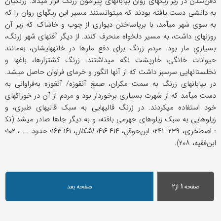
دفن‌شدن در زیر ریگهای روان بیابانهای پیرامون زرنگ قرار می‏داد. زرنگیان
به دانشی دست یافته بودند که می‏توانستند مسیر این ریگهای روان را که
به سوی شهر می‏آمد، با برپاساختن دیواری از چوب و خاشاک که زیر آن
روزنه‏ای داشت، به مسیر دلخواه منحرف کنند. از دیگر آفتهای شهر زرنگ،
بسیاریِ مار بود. مردم زرنگ برای دفع مارها در خانه‏هایشان، به‌مانند
حیوانات خانگی، خارپشت نگه می‏داشتند. زرنگ کشتزارها، باغها و
نخلستانهایی سرسبز داشت که از آنها انگور و خرمای فراوان حاصل می‏شد.
در بیابانهای زرنگ به سمت مکران، صمغ آنقوزه/ آنغوزه به‌فراوانی به
دست می‏آمد که از شهرت بسیاری برخوردار بود و مردم از آن در خوراکهای
خود استفاده می‏کردند. در زرنگ قالیهایی به سبک قالیهای طبری، و
زیلوهایی به سبک زیلوهای جهرمی بافته، و به دیگر جاها صادر می‏شد (نک‍
: اصطخری، ۲۳۹- ۲۴۱؛ ابن‌حوقل، ۴۱۴-۴۱۶؛
اشکال
، ۱۶۱-۱۶۳؛
حدود
... ، ۱۰۲؛
ابن‌فقیه، ۲۰۸).
صفحه
۱
از۲
صفحه بعد