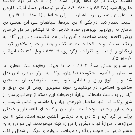
داشت. زرنگ در دو دهۀ پایانی سدۀ ۲ ق/ ۸ م، در عهد خلافت
هارون‌الرشید (۱۷۰-۱۹۳ ق/ ۷۸۶- ۸۰۹ م)، در نبردهای حمزۀ آذرک خارجی
بـا علی بن عیسی بن ماهـان ــ والی خراسان (از ۱۸۰ تـا ۱۹۱ ق) ــ
آسیب بسیار دید. در یکی از این نبردها، سپاهیان علی ابن عیسی بن
ماهان به رویارویی نیروهای حمزۀ خارجی که تا نیشابور در دل خراسان
پیش تاخته بودند، شتافتند و آنان را در هم شکستند و در پی آنان به
زرنگ رسیدند و در آنجا دست به کشتار زدند و حدود ۳۰هزار تن از
زرنگیان را از دم تیغ گذراندند (گردیزی، ۱۳۱-۱۳۲؛
تاریخ
، ۱۵۹-۱۶۰؛ ابن‌اثیر،
۶/ ۱۵۰-۱۵۱).
در سالهای میانی سدۀ ۳ ق/ ۹ م، با چیرگی یعقوب لیث صفاری بر
سیستان و تأسیس حکومت صفاریان، زرنگ به مرکز سیاسی آنان بدل
شد و به اوج رونق و آبادانی خود رسید. جغرافی‏نویسان نخستین
سده‏های اسلامی، در نوشته‏های خود، تصویری روشن از این رونق و
آبادانی به دست داده‏اند. برپایۀ توصیفات این دسته از جغرافی‏نویسان از
شهر زرنگ، این شهر ساختار شهرهای ایرانی را داشته، و شامل شارستان،
ربض، بارو و خندق بوده است. شارستان زرنگ دارای قلعه، بارو و خندقی
پرآب بر گِرد آن، و ۵ دروازه با درهایی آهنین بوده است. یکی از این
دروازه‌ها را دروازۀ نو، و دیگری را دروازۀ کهنه می‏خواندند. این دو دروازه به
مسیر فارس در جنوب زرنگ راه می‏یافت. دروازه‏ای دیگر در شمال زرنگ،