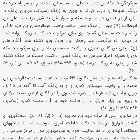
سرکردگی حَسَکَة بن عتاب حَبَطی به سیستان تاختند و بر سر راه خود به
زرنگ، شهرها را غارت کردند و چون به زرنگ رسیدند، مرزبان زرنگ با
آنان از در آشتی درآمد و حسکه و سوارانش به شهر درآمدند. علی ‏بن
ابی‏طالب (ع) چون از جنگ جمل فراغت یافت، عبدالرحمان‏ بن جزء طائی
را به ولایت سیستان گمارد. وی برای سرکوب حسکه به زرنگ روانه شد.
در نبردی که درگرفت، عبدالرحمان بن جزء/ جرو کشته شد. آنگاه علی
(ع)، رِبعی بن کاس عنبری را ولایت سیستان داد و برای سرکوب حسکه
وی را همراه ۴هزار سپاهی به زرنگ گسیل داشت. حسکه در جنگ کشته
شد و ربعی به زرنگ درآمد (همو، ۳۹۴-۳۹۵؛
تاریخ
، ۸۴-۸۵؛ ابن‌اثیر، ۳/
۲۶۴).
هنگامی‌که معاویه در سال ۴۱ ق/ ۶۶۱ م، به خلافت رسید، عبدالرحمان بن
سمره را بر ولایت سیستان گمارد و او به زرنگ آمد، تا آنکه در ۴۵ ق،
چون زیاد بن ابیه فرماندار بصره شد، وی را در ۴۶ ق از این سمت برکنار،
و ربیع بن زیاد حارثی را از جانب خود بر آن سمت گمارد (بلاذری،
۳۹۶-۳۹۷؛
تاریخ
، ۹۱).
در سالهای پس از مرگ یزید بن معاویه (د ۶۴ ق/ ۶۸۴ م)، سختگیریها و
کشتار خوارج توسط دستگاه خلافت اموی، موجب شد تا شاخه‏های
مختلف آنها برای ادامۀ فعالیت خود به سرزمینهای دور از مراکز سیاسی، از
آن جمله به سیستان مهاجرت کنند. حضور خوارج در سیستان سبب