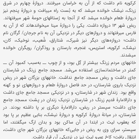
کرکویه نام داشت که از آن به خراسان می‏رفتند. دروازۀ چهارم در شرق
زرنگ، نیشک خوانده می‏شد که به بُست راه می‏یافت و دروازۀ پنجم نیز
دروازۀ طعام خوانده می‏شد که از آنجا به رُستاقهای حومۀ شهر می‏رفته‏اند.
ربضِ شهر ۱۳ دروازه داشت. یکی را دروازۀ مینا می‏خوانده‏اند که از آن به
فارس می‏رفته‏اند و دروازه‏ای دیگر در نزدیکی آن به نام جرجان/ گرگان نام
داشت؛ دروازه‌های دیگر نیز شیرک، شتاراق، شُعیب، نوخیک، کان،
نیشک، کرکویه، استریس، غنجره، بارستان و روذگران/ روی‏گران خوانده
می‏شدند.
خانه‏های مردم زرنگ بیشتر از گِل بود، و از چوب ــ به‌سبب کمبود آن ــ
کمتر در ساختمان‏سازی استفاده می‌شد. مسجد جامع زرنگ در شارستان
جای داشت و ربض مسجد جامع نداشت. خانه‏های بزرگان شهر در ربض
نزدیک باروی شارستان، در حد فاصل دروازۀ طعام و دروازه‏های نو و کهنه
واقع بود. زندان شهر در شارستان، و در نزدیکی مسجد جامع جای داشت
و دارالامارۀ قدیم زرنگ در شارستان نزدیک زندان در پشت مسجد جامع
جای داشت؛ سپس‏تر در ربض، دارالامارۀ دیگری بر پا داشته بودند. در
شارستان، در میانۀ دروازۀ کرکویه و دروازۀ نیشک، بنایی عظیم بر پا بود
که یعقوب لیث در ابتدا در آن ساکن بود و بدان ارگ می‏گفتند، اما
سپس‏تر، سرای وی به ربض در جایی‌که خانه‏های بزرگان شهر جای داشت،
انتقال یافت؛ کاخ عمرو لیث نیز در نزدیکی آن قرار داشت.