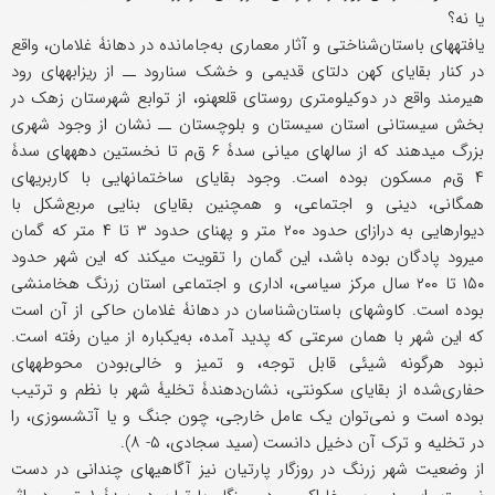
یا نه؟
یافته‏های باستان‌شناختی و آثار معماری به‌جامانده در دهانۀ غلامان، واقع
در کنار بقایای کهن دلتای قدیمی و خشک سنارود ــ از ریزابه‏های رود
هیرمند واقع در دوکیلومتری روستای قلعه‏نو، از توابع شهرستان زهک در
بخش سیستانی استان سیستان و بلوچستان ــ نشان از وجود شهری
بزرگ می‏دهند که از سالهای میانی سدۀ ۶ ق‌م تا نخستین دهه‏های سدۀ
۴ ق‌م مسکون بوده است. وجود بقایای ساختمانهایی با کاربریهای
همگانی، دینی و اجتماعی، و همچنین بقایای بنایی مربع‌شکل با
دیوارهایی به درازای حدود ۲۰۰ متر و پهنای حدود ۳ تا ۴ متر که گمان
می‏رود پادگان بوده باشد، این گمان را تقویت می‏کند که این شهر حدود
۱۵۰ تا ۲۰۰ سال مرکز سیاسی، اداری و اجتماعی استان زرنگ هخامنشی
بوده است. کاوشهای باستان‌شناسان در دهانۀ غلامان حاکی از آن است
که این شهر با همان سرعتی که پدید آمده، به‌یکباره از میان رفته است.
نبود هرگونه شیئی قابل توجه، و تمیز و خالی‌بودن محوطه‏های
حفاری‌شده از بقایای سکونتی، نشان‌دهندۀ تخلیۀ شهر با نظم و ترتیب
بوده است و نمی‌توان یک عامل خارجی، چون جنگ و یا آتش‏سوزی، را
در تخلیه و ترک آن دخیل دانست (سید سجادی، ۵- ۸).
از وضعیت شهر زرنگ در روزگار پارتیان نیز آگاهیهای چندانی در دست