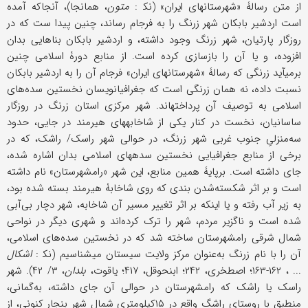
از متن رسالۀ «شهرستانهای ایران» (نک‍ :
متون
، همانجا)، آنجاکه آمده
است اردشیر بابکان شهر زرنگ را به فرجام رساند، چنین پیدا ست که در
روزگار پارتیان، شهر زرنگ وجود داشته، و اردشیر بابکان بناهایی بدان
افزوده، و یا آن را بازسازی کرده است. از منابع دورۀ اسلامی چنین
برمی‏آید زرنگی که رسالۀ «شهرستانهای ایران» فرجام آن را به اردشیر بابکان
نسبت داده، نه همان زرنگی است که جغرافیانویسان نخستین سده‌های
اسلامی به توصیف آن پرداخته‏اند. شهر مرکزی استان زرنگ در روزگار
ساسانیان، نخست در کنار یکی از شاخابه‏های هیرمند در جایی، حدود
سه‌منزلیِ جنوب غربی شهر زرنگ، در حوالی شهر راسک/ راشک، که در
برخی از منابع جغرافیایی نخستین سده‏های اسلامی بدان اشاره شده،
جای داشته است. برپایۀ همین منابع، این شهر «رام‏شهرستان» نام داشته
است و بر اثر شکسته‌شدن بندی که روی شاخابۀ هیرمند بسته شده بود،
به زیر آب رفته و یا اینکه بر اثر تغییر مسیر آن شاخابه، شهر دچار بی‌آبی
شده است و ناگزیر مردم، شهر را ترک کرده‌اند و شهری دیگر در نواحی
شمال شرقی رام‏شهرستان ساخته شد که در نخستین سده‌های اسلامی،
آن را با نام زرنگ به‌عنوان مرکز ولایت سیستان می‏شناسیم (نک‍ :
اشکال
... ، ۱۶۲-۱۶۳؛ اصطخری، ۲۴۲؛ ابن‏حوقل، ۴۱۷؛ یاقوت،
بلدان
، ۳/ ۴۲). شهر
راسک یا راشک که رام‏شهرستان در حوالی آن جای داشته، به‌گمانی،
منطبق با روستای راشگ واقع در ۱۵کیلومتری شمال شهر بنجار کنونی، از