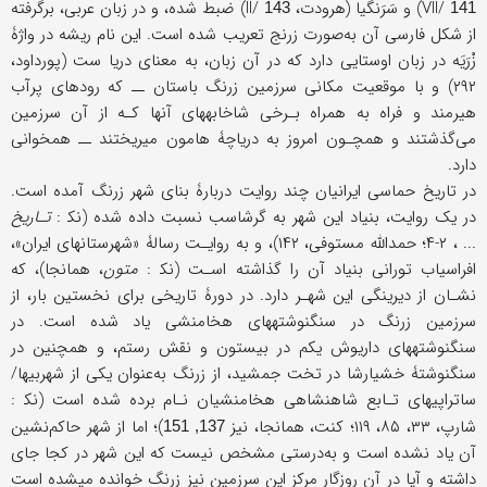
VII/
) و سَرَنگیا (هرودت، II/
) ضبط شده، و در زبان عربی، برگرفته
143
141
از شکل فارسی آن به‌صورت زرنج تعریب شده است. این نام ریشه در واژۀ
زْرَیَه در زبان اوستایی دارد که در آن زبان، به معنای دریا ست (پورداود،
۲۹۲) و با موقعیت مکانی سرزمین زرنگ باستان ــ که رودهای پرآب
هیرمند و فراه به همراه بـرخی شاخابه‏های آنها کـه از آن سرزمین
می‌گذشتند و همچـون امروز به دریاچۀ هامون می‏ریختند ــ همخوانی
دارد.
در تاریخ حماسی ایرانیان چند روایت دربارۀ بنای شهر زرنگ آمده است.
در یک روایت، بنیاد این شهر به گرشاسب نسبت داده شده (نک‍ :
تـاریخ
... ، ۲-۴؛ حمدالله مستوفی، ۱۴۲)، و به روایـت رسالۀ «شهرستانهای ایران»،
افراسیاب تورانی بنیاد آن را گذاشته اسـت (نک‍ :
متون
، همانجا)، که
نشـان از دیرینگی این شهـر دارد. در دورۀ تاریخی برای نخستین بار، از
سرزمین زرنگ در سنگ‏نوشته‏های هخامنشی یاد شده است. در
سنگ‏نوشته‏های داریوش یکم در بیستون و نقش رستم، و همچنین در
سنگ‏نوشتۀ خشیارشا در تخت جمشید، از زرنگ به‌عنوان یکی از شهربیها/
ساتراپیهای تـابع شاهنشاهی هخامنشیان نـام برده شده است (نک‍ :
شارپ، ۳۳، ۸۵، ۱۱۹؛ کنت، همانجا، نیز
)؛ اما از شهر حاکم‌نشین
137, 151
آن یاد نشده است و به‌درستی مشخص نیست که این شهر در کجا جای
داشته و آیا در آن روزگار مرکز این سرزمین نیز زرنگ خوانده می‏شده است