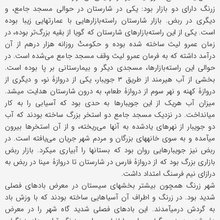
زرنگ دارای دو بازار بود: یکی در شارستان در حوالی مسجد جامع، و
دیگری در ربض. بازار شارستان راسته‌بازارهایی با عمارتهایی زیبا بوده
است. یکی از این راسته‌بازارهای شارستان که گویا از بقیه بزرگ‌تر بوده، در
زمان عمرو لیث ساخته شده بوده و حکومتْ روزانه هزار درهم از آن
درآمد داشته که به فرمان عمرو لیث وقف مسجد جامع می‌شده است. در
حوالی این راسته‌بازارها، مسجدی دیگر و بیمارستانی بر پا بوده است.
بخشی از آب هیرمند از طریق ۳ جویبار، یکی از دروازۀ نو، و دیگری از
دروازۀ کهنه و نهر سوم از دروازۀ طعام، به درون شارستان هدایت می‏شد.
میزان آب هریک از این جویبارها به حدی بود که آسیابی را به کار
می‏انداخت. در نزدیک مسجد جامع دو استخر بزرگ ساخته بودند که آب
دو جویبار از نهرهای یادشده به آنها می‌ریخته، و از آن استخرها بیرون
می‏آمده و به سوی خانه‏های بزرگان و مردم شهر جریان می‌یافته است. در
ربض نیز جویبارهایی روان بود که بستانها را آبیاری می‏کرد. بازار ربض
بازاری بزرگ بود که از دروازۀ فارس در شارستان تا دروازۀ مینا در ربض به
درازای نیم فرسنگ امتداد داشت.
شهر زرنگ همچون بیشتر بخشهای سیستان در معرض بادهای فصلی
شدید بود. در زرنگ و اطراف آن آسیاهایی ساخته بودند که با وزش باد
به گردش درمی‏آمدند. این بادهای فصلی شدید گاه شهر را در معرض