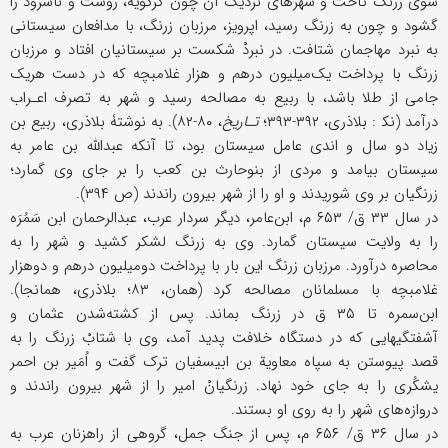
سوی زرنگ تاخت و شهرهای نزدیک آن چون کرکویه، زوشت و ناشرود را
گشود و چون به زرنگ رسید، اپرویز، مرزبان زرنگ، با مدافعان سیستانی
به نبرد مهاجمان شتافت. در نبردْ شکست بر سیستانیان افتاد و مرزبان
زرنگ با پرداخت یک‌میلیون درهم و هزار غلام‏بچه که در دست هریک
جامی از طلا باشد، با ربیع به مصالحه رسید و شهر به تصرف اعـراب
درآمد (نک‍ : بلاذری، ۳۹۲-۳۹۳؛
تـاریخ
، ۸۰-۸۲). به نوشتۀ بلاذری، ربیع بن
زیاد دو سال و اندی عامل سیستان بود، تا آنکه عبدالله بن عامر به
سیستان بیامد و مردی از بنوحارث بن کعب را بر جای وی گمارد؛
زرنگیان بر وی شوریدند و او را از شهر بیرون راندند (ص ۳۹۴).
در سال ۳۳ ق/ ۶۵۳ م، ابن‌عامر، دیگر سردار عرب، عبدالرحمان ابن سَمُرَه
را به ولایت سیستان گمارد. وی به زرنگ لشکر کشید و شهر را به
محاصره درآورد. مرزبان زرنگ این بار با پرداخت دومیلیون درهم و دوهزار
غلام‏بچه با مسلمانان مصالحه کرد (همان، ۸۳؛ بلاذری، همانجا).
ابن‌سمره تا ۳۵ ق در زرنگ بماند. پس از کشته‌شدن عثمان و
آشفتگیهایی که در دستگاه خلافت پدید آمد، وی با شتابْ زرنگ را به
قصد پیوستن به سپاه معاویة بن ابی‏سفیان ترک گفت و اُمَیر بن احمر
یشکُری را به جای خود نهاد. زرنگیانْ امیر را از شهر بیرون راندند و
دروازه‌های شهر را به روی او بستند.
در سال ۳۶ ق/ ۶۵۶ م، پس از جنگ جمل، گروهی از راهزنان عرب به