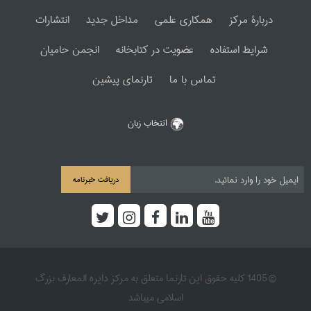
دربارۀ مرکز
همکاری علمی
مداخل جدید
انتشارات
شرایط استفاده
عضویت در کتابخانه
انجمن حامیان
تماس با ما
تارنمای پیشین
انتخاب زبان
دریافت خبرنامه
© 1405 کلیه حقوق این تارنما متعلق به مرکز دایره المعارف بزرگ
اسلامی میباشد