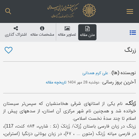
تصاویر مقاله
مشخصات مقاله
اشتراک گذاری
متن مقاله
زرنگ
نویسنده (ها)
:
علی کرم همدانی
آخرین بروز رسانی
:
دوشنبه 28 مهر 1404
تاریخچه مقاله
زَرَنْگ،
نام یکی از استانهای شرقی هخامنشیان که سپس‌تر سیستان
خوانده شد و همچنین نام شهر مرکزی آن استان، از سده‏های پیش از
اسلام تا چند سدۀ نخست اسلامی.
زرنگ در زبان فارسی باستان زْرَکَ/ زَرَنکَ (نک‍ : شارپ، ۱۸۴؛ کنت،
)،
117
در فارسی میانه زَرَنگ (
متون
... ، ۶۷)، در زبان یونانی درَنگیا (استرابن،