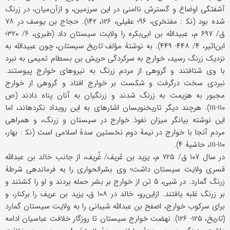
آشفتگی اوضاع و گسترش ناامنی در این سرزمین، و ازآن‌میان، در زرنگ
شده بود (نک‍ : مفتخری، ۹۶؛ عقیلی، ۱۲۶، ۱۴۲). حجاج بن یوسف در ۷۸
ق/ ۶۹۷ م، عبیدالله بن ابی‌بکره را ولایت سیستان داد (طبری، ۶/ ۳۲۰؛
ابن‌اثیر، ۴/ ۴۴۸- ۴۴۹). به نوشتۀ مؤلف
تاریخ سیستان
، چون عبیدالله به
نزدیک زرنگ رسید، خوارج به سرکردگی حریش بن بسطام تمیمی به نبرد
با وی شتافتند و گروهی از مردم زرنگ به نیروهای خوارج پیوستند.
نبردی سخت درگرفت و شکست بر خوارج افتاد و گروهی از خوارج
مجبور به هزیمت به زرنگ شدند و زرنگیان به آنان پناه دادند (ص
۱۱۰-۱۱۱). هرچند دیگر تاریخ‏نویسان اشاره‏ای به این رویداد نکرده‏اند، اما
این نوشته بیانگر میزان نفوذ خوارج در سیستان و زرنگ، و همراهی
مردم آنجا با خوارج در نیمۀ دوم نخستین سدۀ اسلامی است (نک‍ : بهار،
۱۱۰-۱۱۱، حاشیۀ ۴).
در سال ۱۰۷ ق/ ۷۲۵ م، یزید بن عُریف/ غُریف، از جانب خالد بن عبدالله
قسری ولایت سیستان داشت؛ وی بشرالحواری را به فرماندهی شرطۀ
زرنگ گمارد. در شبی، ۵ تن از خوارج بر بشر حمله بردند و او را کشتند و
بر زرنگ غلبه یافتند. ازاین‌رو، خالد در ۱۰۸ ق، یزید بن عریف را برکنار، و
برای سرکوب خوارج، اصفح بن عبدالله شیبانی را به ولایت سیستان گمارد
(
تاریخ
، ۱۲۵- ۱۲۶). نهضت خوارج سیستان تا روزگار خلافت عباسیان ادامه