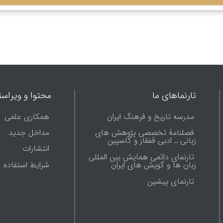
تارنماهای ما
محتوا و ویراست
مدرسه تاریخ و فرهنگ ایران
همکاری علمی
فصلنامۀ تخصصی پژوهش های
مداخل جدید
زبانی ـ ادبی قفقاز و کاسپین
انتشارات
تارنمای دائمی همایش بین المللی
شرایط استفاده
زبان ها و گویش های ایران
تارنماى پيشين