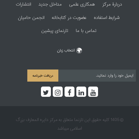
دربارۀ مرکز
همکاری علمی
مداخل جدید
انتشارات
شرایط استفاده
عضویت در کتابخانه
انجمن حامیان
تماس با ما
تارنمای پیشین
انتخاب زبان
دریافت خبرنامه
© 1405 کلیه حقوق این تارنما متعلق به مرکز دایره المعارف بزرگ
اسلامی میباشد