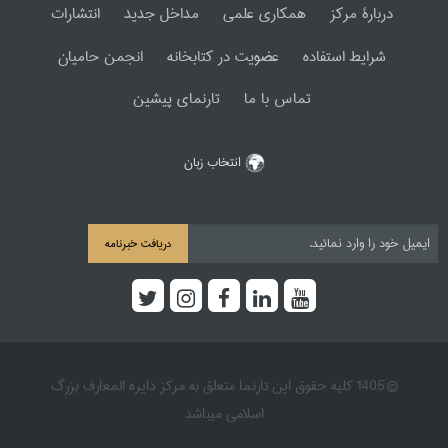
دربارۀ مرکز
همکاری علمی
مداخل جدید
انتشارات
شرایط استفاده
عضویت در کتابخانه
انجمن حامیان
تماس با ما
تارنمای پیشین
انتخاب زبان
دریافت خبرنامه
© 1405 کلیه حقوق این تارنما متعلق به مرکز دایره المعارف بزرگ
اسلامی میباشد