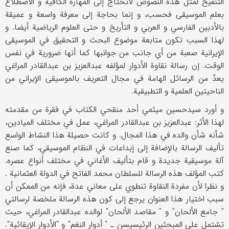
التنقیح لمثل هذه النصوص لاتحتاج إلی المهارة الکافیة و الاضطلاع
بعلم الموسیقی فحسب، و إنما بحاجة إلی معرفة واسعة و عمیقة
بالأدبین الفارسي و العربي و التأریخ و حتی العلوم الریاضیة أیضا. و
لهذا السبب تکون متابعة موضوع البحث و التحقیق في الموسیقی
الإیرانیة صعبة من أي جانب من جوانبها کما أنها ضروریة في نفس
الوقت. إن رسالة نقاوة الأدوار لمؤلفه عبدالعزیز بن عبدالقادر المراغي
یعدّ من الرسائل الهامة في مجال التعریف بالموسیقی الإیراني من
الناحیتین العلمیة و التطبیقیة.
و أورد سیدحسین میثمي أحد منقحي الکتاب في فقرة من مقدمته
لهذا الأثر: عبدالعزیز بن عبدالقادر المراغي، عمل في مختلف المیادین،
شأنه شأن والده في هذا المجال. و کانت حصیلة هذا النشاط الواسع
تألیف الرسالة بالإضافة إلی إبداعات في النظام الموسیقي، کما صنع
آلة موسیقیة جدیدة و قام بتألیف الأغاني في مختلف أنواع عصره.
کتب المؤلف هذه الرسالة للسلطان محمد الفاتح في الدولة العثمانیة .
و نظرا لأن مفردة النقاوة تنطوي علی معاني عدة، فإنه من الممکن أن
سبب اختیار هذا العنوان یرجع إلی کون هذه الرسالة ملخصة لرسالتي
" جامع الألحان" و " مقاصد الألحان" لوالده عبدالقادر المراغي، حیث
تشتمل علی المبحثین الرئیسیسن ـ " أدوار النغم" و "الأدوار الإیقائیة".