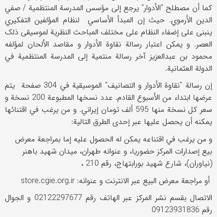
کما أن مصطلح "الأدوار" یرجع إلی مؤسس المدرسة المنتظمیة / صفي
الدین الأرموي. حیث إن المبدأ الأساسي لنظام المؤلفین التفکیري
ینبنی علی إضفاء النظام علی مختلف المباحث النظریة لموسیقی ذلک
العصر. و یمکن اعتبار رسالة نقاوة الأدوار و مقاصد الألحان لمؤلفه
محمود بن عبدالعزیز آخر رسالة منتمیة إلی المدرسة المنتظمیة في
الدولة العثمانیة.
إن رسالة "نقاوة الأدوار و التصانیف" الموسیقیة في 304 صفحة یتم
عرضها ابتداء من الأسبوع القادم. عدد نسخها المطبوعة 200 نسخة و
سعر کل نسخة منها 595 ألف تومان إیراني. و من یرغب في اقتنائها
یمکنه أن یحصل علیها عبر إحدی الطرق التالیة:
و من یرغب في اقتناعه یمکن له الحصول علیه إما بمراجعة معرض
بیع إصدارات المرکز حضوریا، و عنوانه طهران، میدان شهید باهنر
(نیاوران)، شارع شهید بورابتهاج، رقم 210 ،
أو مراجعة معرض البیع عبر الانترنت و عنوانه: store.cgie.org.ir
الاتصال بقسم نشر المرکز عبر الهاتف رقم 02122297677 و الجوال
رقم 09123931836