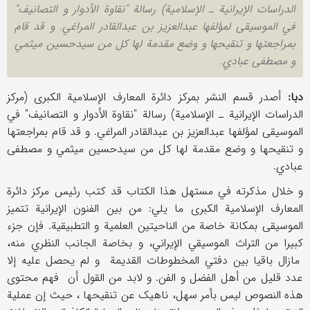
الدراسات الإیرانیة ـ الإسلامیة) رسالة "نقاوة الأدوار و التصانیف"
في الموسیقی لمؤلفها عبدالعزیز بن عبدالقادر المراغي. و قد قام
بمراجعتها و تنقیحها و وضع مقدمة لها کل من سیدحسین میثمي
و مصطفی عبادي.
دبا:
أصدر قسم النشر بمرکز دائرة المعارف الإسلامیة الکبری (مرکز
الدراسات الإیرانیة ـ الإسلامیة) رسالة "نقاوة الأدوار و التصانیف" في
الموسیقی لمؤلفها عبدالعزیز بن عبدالقادر المراغي. و قد قام بمراجعتها
و تنقیحها و وضع مقدمة لها کل من سیدحسین میثمي و مصطفی
عبادي.
و خلال مذکرته في مستهل هذا الکتاب قد کتب رئیس مرکز دائرة
المعارف الإسلامیة الکبری ما یلي: من بین الفنون الإیرانیة تتمیز
الموسیقی بمکانة خاصة من الناحیتین العلمیة و التطبیقیة. فإن جزء
کبیرا من التراث الموسیقي الإیراني، و بخاصة الجانب النظري منه،
مازال باقیا بین دفتي المخطوطات القدیمة و لم یحصل علیه إلا
عدد قلیل من أهل الفضل و الفن. و لابد من القول أن فهم محتوی
هذه النصوص لیس بأمر سهل، ناهیک عن تنقیحها ، حیث إن عملیة