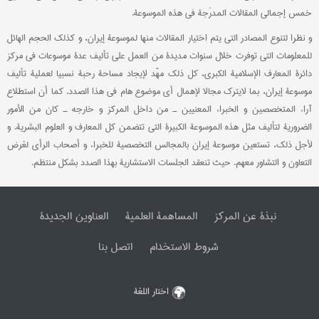
خمس إجمالي المقالات المدرَجة في هذه الموسوعة.
و نظرا لتنوع المصادر التي یتم اختیار المقالات منها لموسوعة إیران، و کذلک الحجم الهائل
للمعلومات التي توفرت خلال سنوات مدیدة من العمل علی تألیف عدة موسوعات في مرکز
دائرة المعارف الإسلامیة الکبری، کل ذلک مهّد لإیجاد مساحة رحبة نسبیا لعملیة تألیف
موسوعة إیران، بما لایترک مجالا لإهمال أي موضوع هام في هذا الصدد. کما أن استطلاع
آراء المتخصصین و الخبراء المعنیین ـ من داخل المرکز و خارجه ـ کان من الأمور
الضروریة لتألیف مثل هذه الموسوعة الکبیرة التي تتضمن کل المعارف و العلوم البشریة. و
لأجل ذلک، تستعین موسوعة إیران بالمجالس التخصصیة للخبراء و أصحاب الرأي لغرض
التعاون و التشاور معهم. حیث تنعقد الجلسات الاستشاریة بهذا الصدد بشکل منتظم.
نبذة عن المرکز
المساهمة العلمیة
العناوین الجدیدة
شروط الاستخدام
اتصل بنا
اختار اللغة