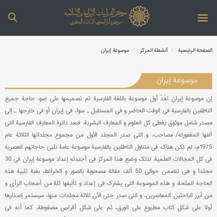
الصفحة الرئیسیة
أنشطة المركز
موسوعة إیران
موسوعة إیران
إن موسوعة إیران تعَدّ أول موسوعة باللغة الفارسیة تم تصمیمها علی ضوء حاجة جمیع
الناطقین بالفارسیة في الوقت الحاضر و في المستقبل ـ سواء في إیران أو في خارجها ـ إلی
مصدر شامل موثوق یغطي کل العلوم و المعارف البشریة. فبعد دائرة المعارف الفارسیة التي
ألفها المغفورله/ مصاحب، و التي صدر المجلد الأول من مجموع مجلداتها الثلاثة عام
1975م، لم تکن هناک في متناول الناطقین بالفارسیة موسوعة عامة تلبي حاجاتهم العصریة
في کل المجالات العلمیة. لذلک وضع هذا المرکز في أجندته إعداد موسوعة إیران في 30
مجلدا و هي تتضمن حوالي 50 ألف مقالة مصحوبة بالصور و الخرائط، بغیة تلبیة هذه
الحاجة الملحة. و هذه الموسوعة التي یشارک في إعداد و تألیفها ثلة من أصحاب الرأي و
من أبرز الباحثین المعاصرین، و التي صدر حتی الآن ثلاثة مجلدات منها، سیستمر إصدارها
أولا علی شکل کتاب مطبوع علی الورق، ثم علی شکل أقراص مضغوطة. کما أنه في