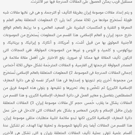
مستقبل قریب یمکن الحصول علی المقالات المدرجة فیها عبر الأنترنت.
و یتم إعداد مقالات موسوعة إیران بطریقة التألیف أو الترجمة، و هي في غالبها مقالات شبه
طویلة تُستخرَج موادها من ثلاثة مصادر کما یلي: 1) المعلومات المتعلقة بعالم العلم و
المعرفة و التقنیة و المکتسبات البشریة علی الصعید العالمي، و ما یرتبط بالعالم الواقع
خارج حدود إیران و العالم الإسلامي. هذا القسم من المعلومات یُستخرَج من الموسوعات
الأجنبیة الموثوق بها من قبیل أشت، و أمریکانا، و أنکارتا، و إیرانیکا، و بریتانیکا، و
بروکهاوس، و کلمبیا، و لاروس و غیرها من الموسوعات الموثوقة. ففي المجالات التي
لایکون تألیف المقالة فیها ممکنا أو ضروریا، یقع الاختیار علی أفضل مقالة ملائمة في
المصادر الموثوقة لترجمتها إلی الفارسیة. و المقالات المترجَمة تشکل حوالي ثلاثة أخماس
إجمالي المقالات المدرجة في الموسوعة. 2) المعلومات المتعلقة بالعالم الإسلامي تُستخرَج
من مجموعة أخری یتم تدوینها و إصدارها في هذا المرکز نفسه (و هي دائرة المعارف
الإسلامیة الکبری) ثم تلخَّص و یعاد تحریرها و تنقیحها. و یتولی هذه المهمة فریق من
المضطلعین بتفاصیل و معاییر العمل في دائرة المعارف الإسلامیة الکبری. و هذا القسم من
المقالات یشکل ما یقارب خُمس حجم کل مقالات موسوعة إیران. 3) المقالات المتعلقة
بإیران ماقبل الإسلام و بالزمن المعاصر و بشکل عام المقالات التي لاتدخل في حیّز عمل
دائرة المعارف الإسلامیة الکبری لکنها تبدو ملائمة لتلبیة متطلبات متلقي موسوعة إیران.
هذا القسم من المقالات أیضا یتم تألیفها للموسوعة. و تحقیقا لهذا الهدف، تم تشکیل عدة
أقسام علمیة تتولی عملیة تألیف المقالات المتعلقة بإیران و التي تشکل هي الأخری