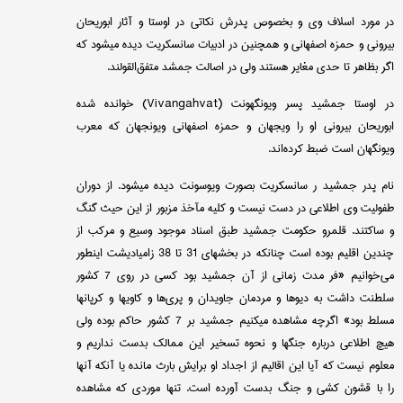
در مورد اسلاف وی و بخصوص پدرش نكاتی در اوستا و آثار ابوریحان
بیرونی و حمزه اصفهانی و همچنین در ادبیات سانسكریت دیده میشود كه
اگر بظاهر تا حدی مغایر هستند ولی در اصالت جمشد متفق‌القولند.
در اوستا جمشید پسر ویونگهونت (
Vivangahvat
) خوانده شده
ابوریحان بیرونی او را ویجهان و حمزه اصفهانی ویونجهان كه معرب
ویونگهان است ضبط كرده‌اند.
نام پدر جمشید ر سانسكریت بصورت ویوسونت دیده میشود. از دوران
طفولیت وی اطلاعی در دست نیست و كلیه مآخذ مزبور از این حیث گنگ
و ساكتند. قلمرو حكومت جمشید طبق اسناد موجود وسیع و مركب از
چندین اقلیم بوده است چنانكه در بخشهای 31 تا 38 زامیادیشت اینطور
می‌خوانیم «فر مدت زمانی از آن جمشید بود كسی در روی 7 كشور
سلطنت داشت به دیوها و مردمان جاویدان و پری‌ها و كاویها و كرپانها
مسلط بود» اگرچه مشاهده میكنیم جمشید بر 7 كشور حاكم بوده ولی
هیچ اطلاعی درباره جنگها و نحوه تسخیر این ممالك بدست نداریم و
معلوم نیست كه آیا این اقالیم از اجداد او برایش بارث مانده یا آنكه آنها
را با قشون كشی و جنگ بدست آورده است. تنها موردی كه مشاهده