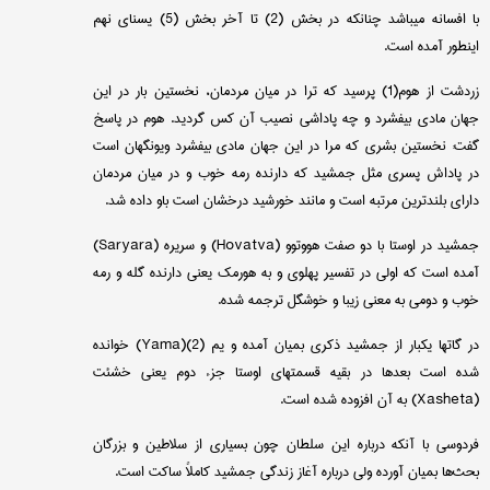
با افسانه میباشد چنانكه در بخش (2) تا آخر بخش (5) یسنای نهم
اینطور آمده است.
زردشت از هوم(1) پرسید كه ترا در میان مردمان، نخستین بار در این
جهان مادی بیفشرد و چه پاداشی نصیب آن كس گردید. هوم در پاسخ
گفت: نخستین بشری كه مرا در این جهان مادی بیفشرد ویونگهان است
در پاداش پسری مثل جمشید كه دارنده رمه خوب و در میان مردمان
دارای بلندترین مرتبه است و مانند خورشید درخشان است باو داده شد.
جمشید در اوستا با دو صفت هووتوو (
Hovatva
) و سریره (
Saryara
)
آمده است كه اولی در تفسیر پهلوی و به هورمك یعنی دارنده گله و رمه
خوب و دومی به معنی زیبا و خوشگل ترجمه شده.
در گاتها یكبار از جمشید ذكری بمیان آمده و یم (
Yama)(2
) خوانده
شده است بعدها در بقیه قسمتهای اوستا جزء دوم یعنی خشئت
(
Xasheta
) به آن افزوده شده است.
فردوسی با آنكه درباره این سلطان چون بسیاری از سلاطین و بزرگان
بحث‌ها بمیان آورده ولی درباره آغاز زندگی جمشید كاملاً ساكت است.