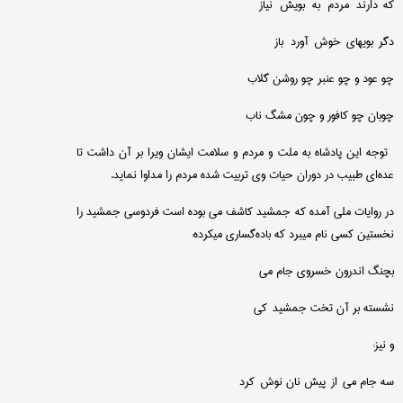
كه دارند مردم به بویش نیاز
دگر بویهای خوش آورد باز
چو عود و چو عنبر چو روشن گلاب
چوبان چو كافور و چون مشگ ناب
توجه این پادشاه به ملت و مردم و سلامت ایشان ویرا بر آن داشت تا
عده‌ای طبیب در دوران حیات وی تربیت شده مردم را مداوا نماید.
در روایات ملی آمده كه جمشید كاشف می بوده است فردوسی جمشید را
نخستین كسی نام میبرد كه باده‌گساری میكرده:
بچنگ اندرون خسروی جام می
نشسته بر آن تخت جمشید كی
و نیز:
سه جام می از پیش نان نوش كرد