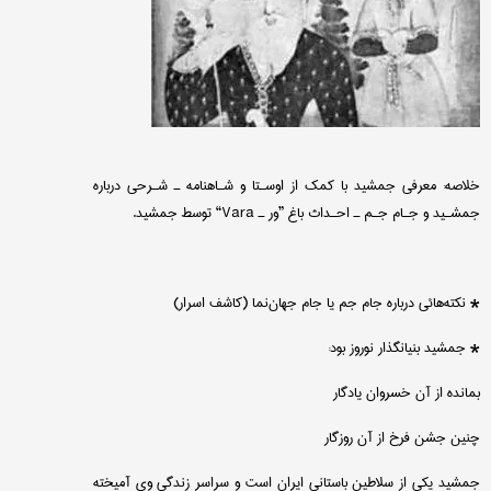
خلاصه: معرفی جمشید با كمك از اوسـتا و شـاهنامه ـ شـرحی درباره
جمشـید و جـام جـم ـ احـداث باغ ”ور ـ
Vara
“ توسط جمشید.
* نكته‌هائی درباره جام جم یا جام جهان‌نما (كاشف اسرار)
* جمشید بنیانگذار نوروز بود:
بمانده از آن خسروان یادگار
چنین جشن فرخ از آن روزگار
جمشید یكی از سلاطین باستانی ایران است و سراسر زندگی وی آمیخته