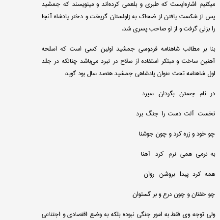
میكنیم اشاره‌ایست كه طبری و بلعمی كرده‌اند و مینویسند كه جمشید
پس از شكست یافتن از ضحاك به زاولستان گریخت و دختر پادشاه آنجا
را بزنی گرفت و از او صاحب پسری شد.
بنا بر مطالب شاهنامه فردوسی جمشید اولین كسی است كه اسلحه
آهنین ساخت و مبتكر استفاده از سلاح در نبرد می‌باشد چنانكه در جلد
اول شاهنامه تحت عنوان پادشاهی جمشید هتصد سال بود گوید:
در نام جستن بگردان سپرد
نخست آلت دست را جنگ برد
چو خود و زره كرد و چون جوشنا
به نرمی همی نرم كرد آهنا
همه كرد پیدا بروشن روان
چو خفتان و چون درع و بر گستوان
ولی توجه وی فقط به امور جنگی نبوده بلكه به وضع اقتصادی و اجتناعی