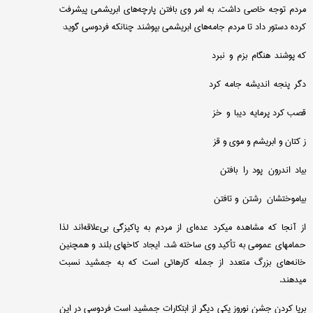
مردم توجه خاصی داشت. به امر وی بافتن پارچه‌های ابریشمی پیشرفت
كرده دستور داد تا مردم جامه‌های ابریشمی بپوشند چنانكه فردوسی گوید:
كه پوشند هنگام بزم و نبرد
دگر پنجه اندیشه جامه كرد
قصب كرد پرمایه دیبا و خز
ز كتان و ابریشم و موی و قز
بیاد اندرون پود را بافتن
بیاموختشان رشتن و تافتن
از آنجا كه مشاهده میكرد عده‌ای از مردم به پاكیزگی بی‌علاقه‌اند لذا
حمامهای عمومی به تأكید وی ساخته شد. ایجاد كاخهای بلند و همچنین
خانه‌های بزرگ متعدد از جمله كارهائی است كه به جمشید نسبت
میدهند.
برپا كردن جشن نوروز یكی دیگر از ابتكارات جمشید است فردوسی در این