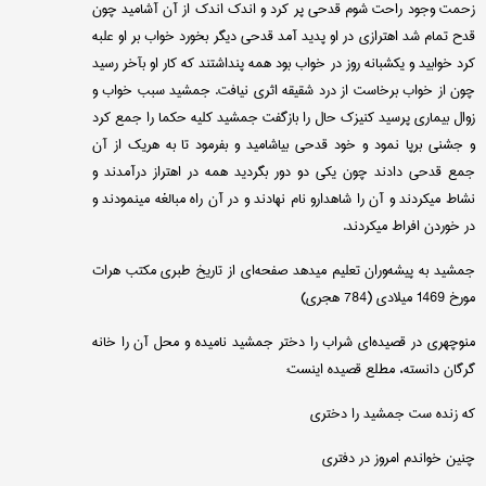
زحمت وجود راحت شوم قدحی پر كرد و اندك اندك از آن آشامید چون
قدح تمام شد اهترازی در او پدید آمد قدحی دیگر بخورد خواب بر او علبه
كرد خوابید و یكشبانه روز در خواب بود همه پنداشتند كه كار او بآخر رسید
چون از خواب برخاست از درد شقیقه اثری نیافت. جمشید سبب خواب و
زوال بیماری پرسید كنیزك حال را بازگفت جمشید كلیه حكما را جمع كرد
و جشنی برپا نمود و خود قدحی بیاشامید و بفرمود تا به هریك از آن
جمع قدحی دادند چون یكی دو دور بگردید همه در اهتراز درآمدند و
نشاط میكردند و آن را شاهدارو نام نهادند و در آن راه مبالغه مینمودند و
در خوردن افراط میكردند.
جمشید به پیشه‌وران تعلیم میدهد صفحه‌ای از تاریخ طبری مكتب هرات
مورخ 1469 میلادی (784 هجری)
منوچهری در قصیده‌ای شراب را دختر جمشید نامیده و محل آن را خانه
گرگان دانسته، مطلع قصیده اینست:
كه زنده ست جمشید را دختری
چنین خواندم امروز در دفتری