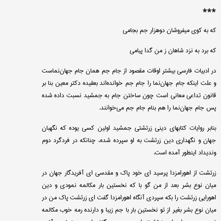
***
كه به كوی میفروشان دوهزار جم بجامی
كه برد به نزد شاهان ز من گدا پیامی
در ادبیات فارسی بیشتر اوقات مقصود از جام جم همان جام جهان‌نماست
و علت اینكه جام جهان‌نما را جام جم خوانده‌اند بعقیده دكتر معین بنا بر
قانون تداعی معانی است چون ساختن جام به جمشید نسبت داده شده
پس جام جهان‌نما را هم بنام جام جم می‌خوانند.
بنابر روایات كتابهای دینی زرتشتی جمشید اولین كسی یوده كه نگهبان
جهان و نگهداری دین زرتشت به او سپرده شده، چنانكه در فردگرد دوم
وندیداد اینطور آمده است.
زرتشت از اهورامزدا پرسید ای خود پاك و مقدسی ای آفریدگار جهان در
میان نوع بشر بعد از من گو با كه نخستین بار مكالمه نمودی و دین
اهورایی زرتشت را بكه سپردی آنگاه اهورامزدا گفت ای زرتشت پاك من در
میان نوع بشر بغیر از تو نخستین بار با جم زیبا و دارنده رمه خوب مكالمه