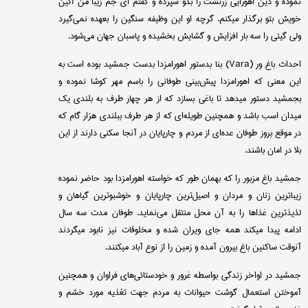
نموده و دین اهورایی زرتشت را بدو سپرده و گفتم ای جم زیبا من آئین
خویش بتو برگذار میكنم. گرچه او این وظیفه سنگین را بعهده نمی‌گیرد
ولی گیتی را سه بار افزایش و گشایش بخشیده و پاسبان جهان می‌شود.
احداث باغ ور (
Vara
) بنا بدستور اهورامزدا بدست جمشید بوده است به
این معنی كه اهورامزدا پیش‌بینی طوفانی را باسم مهر كوشا نموده و
بجمشید دستور میدهد تا باغی بسازد كه از هر چهار طرف به بلندی یك
میدان اسب باشد و همچنین طویله‌ای كه از هر طرف ببلندی هزار گام كه
در موقع بروز طوفان عده‌ای از مردم و چارپایان در آنجا سكنی دارند از این
بلا در امان باشند.
جمشید باغ مزبور را كه بهمان طور كه خواسته اهورامزدا بود حاضر نموده
زیباترین زنان و مردان و اصیل‌ترین چارپایان و خوشبوترین گیاهان و
لذیذترین غذاها را به آن محل منتقل می‌نماید. طوفان مدت سه سال
ادامه پیدا میكند همه جای ویران شده و مخلوقات نیز نابود میگردند
آنوقت ساكنین باغ بیرون آمده و زمین را از نوع آباد میكنند.
جمشید در اواخر زندگی بواسطه غرور و خودستائی‌های فراوان و همچنین
آموختن استعمال گوشت حیوانات به مردم جهت تغذیه مورد خشم و