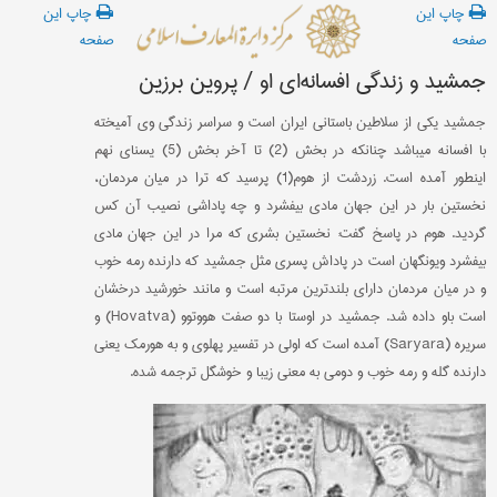
چاپ این
چاپ این
صفحه
صفحه
جمشید و زندگی افسانه‌ای او / پروین برزین
جمشید یكی از سلاطین باستانی ایران است و سراسر زندگی وی آمیخته
با افسانه میباشد چنانكه در بخش (2) تا آخر بخش (5) یسنای نهم
اینطور آمده است. زردشت از هوم(1) پرسید كه ترا در میان مردمان،
نخستین بار در این جهان مادی بیفشرد و چه پاداشی نصیب آن كس
گردید. هوم در پاسخ گفت: نخستین بشری كه مرا در این جهان مادی
بیفشرد ویونگهان است در پاداش پسری مثل جمشید كه دارنده رمه خوب
و در میان مردمان دارای بلندترین مرتبه است و مانند خورشید درخشان
است باو داده شد. جمشید در اوستا با دو صفت هووتوو (Hovatva) و
سریره (Saryara) آمده است كه اولی در تفسیر پهلوی و به هورمك یعنی
دارنده گله و رمه خوب و دومی به معنی زیبا و خوشگل ترجمه شده.