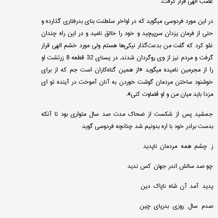
غضب الهی قرار گرفت.
در این مورد فردوسی میگوید كه در اواخر سلطنت بنای بدرفتاری گذارده و
حتی از فرمان یزدان سرپیچید و خود را خالق نامید و در این راه چندان
غلو كرد كه گفت من بدعت‌گذار نیكی‌ها هستم ولی مورد خشم الهی قرار
گرفت و مردم نیز از وی روگردان شدند. در یسنای 32 قطعه 8 زرتشت او
را از مجرمین نامیده میگوید «از همین گناه‌كاران است جم كه از برای
خوشنود ساختن مردمان گوشت خوردن به آنان آموخت در آینده تو ای
مزدا باید میان من و او قضاوت كنی».
جمشید پس از شكست از ضحاك مدت صد سال متواری بود تا آنكه
بدست برادر خود با اره بدونیم شد چنانچه فردوسی گوید:
ز چشم همه مردمان ناپدید
چو صد سالش اندر جهان كس ندید
پدید آمد آن شاه ناپاك دین
صدم سال روزی بدریای چین