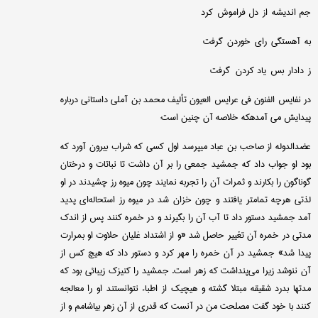
جم اندیشه از دل فراموش كرد
به آهستگی رای خوردن گرفت
ز دادار بس یاد كردن گرفت
در نفایس الفنون فی عرایس العیون تألیف محمد بن آملی داستانی درباره
پیدایش می آمدهكه خلاصه آن چنین است:
عضدالدوله از صاحب بن عباد میپرسد اول كسی كه شراب بیرون آورد كه
بود او جواب داد كه جمشید جمعی را بر آن داشت تا نباتات و درختان
گوناگون را بكارند و ثمرات آن را تجربه نمایند چون میوه رز چشیدند در او
لذتی هرچه تمامتر یافتند و چون خزان شد در میوه رز استحاله‌ای پدید
آمد جمشید دستور داد تا آب آن را بگیرند و در خمره كنند پس از اندك
مدتی در خمره آن تغییر حاصل شد «و از اشتداد غلیان حلاوت او بمرارت
پیدا شد» جمشید در آن خمره را مهر كرد و دستور داد كه هیچ كس از
آن ننوشد زیرا می‌پنداشت كه زهر است. جمشید را كنیزك زیبائی بود كه
مدتها بدرد شقیقه مبتلا گشته و هیچیك از اطباء نتوانستند او را معالجه
كنند با خود گفت مصلحت من در آنست كه قدری از آن زهر بیاشامم و از