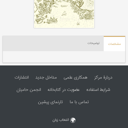
توضیحات
مشخصات
دربارۀ مرکز
همکاری علمی
مداخل جدید
انتشارات
شرایط استفاده
عضویت در کتابخانه
انجمن حامیان
تماس با ما
تارنمای پیشین
انتخاب زبان