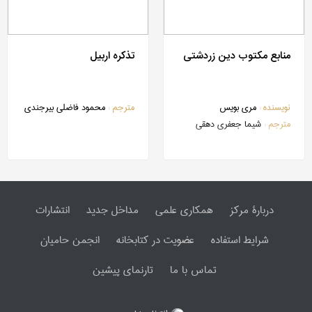
منابع مکتوب دین زردشتی
تذکره اربیل
نویسنده :
مری بویس
مترجم :
محمود فاضلی بیرجندی
مترجم :
شیما جعفری دهقی
دربارۀ مرکز
همکاری علمی
مداخل جدید
انتشارات
شرایط استفاده
عضویت در کتابخانه
انجمن حامیان
تماس با ما
تارنمای پیشین