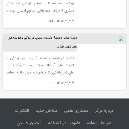
نوشت: مطالعه کتب معتبر تاریخی نیز بخش
دیگری از برنامه مطالعاتی مداوم ایشان بود، به
طوری که به مباحث و موضوعات تاریخ معاصر
1405/4/13 ۱۱:۲۶
احاطه داشتند.
دربارۀ کتاب «چشمۀ حکمت»؛ سیری در زندگی و اندیشه‌های
رهبر شهید انقلاب
کتاب «چشمۀ حکمت (سیری در زندگی و
اندیشه‌های آیت‌الله سیّدعلی‌خامنه‌ای)» تألیف
علی‌اکبر ولایتی از منشورات مرکز دائرةالمعارف
بزرگ اسلامی (مرکز پژوهش‌های ایرانی و
1405/4/13 ۱۱:۱۶
اسلامی) است که در شهریور ١۴٠١ منتشر شد.
دربارۀ مرکز
همکاری علمی
مداخل جدید
انتشارات
شرایط استفاده
عضویت در کتابخانه
انجمن حامیان