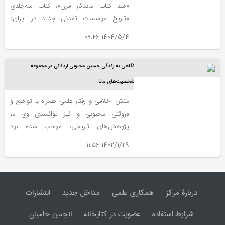
«صد کتاب ماندگار قرن»، کتاب سه‌جلدی
«تاریخ مؤسسات تمدنی جدید در ایران»
نوشته حسین محبوبی اردکانی مورد معرفی و
1404/5/4 ۰۸:۴۶
نقد قرار می‌گیرد.
نگاهی به زندگی حسین محبوبی اردکانی در مجموعه
شخصیت‌های مانا
منش اخلاقی و رفتار علمی همراه با تواضع و
فروتنی محبوبی و نیز توانمندی وی در
پژوهش‌های تاریخی، موجب شده بود
دوستان زیادی از اندیشمندان با او در ارتباط
1402/1/29 ۱۱:۵۶
باشند. اقتضای شخصیت و کار محبوبی بود که
روزگار او را در جمع عالمان و اندیشمندان
دانشگاهی و جویندگان علم قرار داده بود.
دربارۀ مرکز
همکاری علمی
مداخل جدید
انتشارات
شرایط استفاده
عضویت در کتابخانه
انجمن حامیان