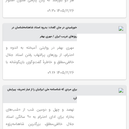
هر دو باورمند که زبان پارسی ستون استوار
هویت ملی ماست. آنها سرنوشتی مشابه نیز
1405/2/26 ۰۹:۳۰
داشتند.
خورشیدی در جان کلمات: بدرود استاد شاهنامه‌شناسان در
روزهای غریب ایران / مهری بهفر
مهری بهفر در روایتی آمیخته به اندوه و
احترام، از روزهای پرالتهاب رفتن استاد جلال
خالقی‌مطلق و خاطرهٔ گفت‌وگوی بازیگوشانه با
ایشان دربارهٔ «رستم و اسفندیار» می‌گوید. این
1405/2/26 ۰۹:۲۶
یادداشت ضمن تبیین جایگاه بی‌بدیل تصحیح
خالقی‌مطلق در تاریخ ادب پارسی، به بررسی
برای مردی که شناسنامه ملی ایرانیان را از غبار تحریف پیرایش
میراث ماندگاری می‌پردازد که فراتر از یک
تصحیح ساده، عمق و غنای تازه‌ای به جهان
کرد
شاهنامه‌شناسی بخشید و نام استاد را با جان
نهصد و چهل و دومین شب از «شب‌های
حماسهٔ ملی ایران پیوند زد.
بخارا» برای ادای احترام به ۹۰ سالگی استاد
جلال خالقی‌مطلق، بزرگترین شاهنامه‌پژوه