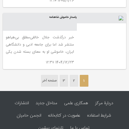
1405/1/26 ۱۲:۲۰
پاسدارِ خاموشِ شاهنامه
خبر درگذشت جلال خالقی‌مطلق بی‌هیاهو
منتشر شد اما برای جامعه ادبی و دانشگاهی
ایران، خاموشی او به معنای بسته شدن یکی
از مهم‌ترین فصل‌های شاهنامه‌پژوهی معاصر
1404/12/23 ۱۲:۳۷
است؛ فصلی که با دقت، وسواس و تعهدی
کم‌نظیر نوشته شد.
1
2
3
صفحه آخر
دربارۀ مرکز
همکاری علمی
مداخل جدید
انتشارات
شرایط استفاده
عضویت در کتابخانه
انجمن حامیان
تماس با ما
تارنمای پیشین