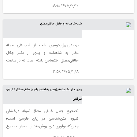
معاصر اختصاص یافت تا نیم‌قرن مجاهدت
1405/2/12 ۰۹:۱۰
علمی مردی که شناسنامه ملی ایرانیان را از غبار
تحریف پیرایش کرد، ستایش شود.
شب شاهنامه و جلال خالقی‌مطلق
نهصدوچهل‌ودومین شب از شب‌های مجله
بخارا به شاهنامه و یادی از دکتر جلال
خالقی‌مطلق اختصاص یافته است که در ساعت
پنج بعدازظهر پنجشنبه دهم اردیبهشت ۱۴۰۵
1405/2/8 ۱۱:۵۸
در تالار استاد جلیل شهناز خانه هنرمندان ایران
برگزار می‌شود.
روزی برای شاهنامه‌پژوهی به افتخار زادروز خالقی‌مطلق / اردوان
بیرگانی
تصحیح جلال خالقی مطلق نمونه درخشانِ
شیوه متن‌شناسی در زبان فارسی است؛
چنان‌که نوآوری‌های روش‌مند او، معیار تصحیح
متن را در ادبیات ما دگرگون و متعالی کرد.