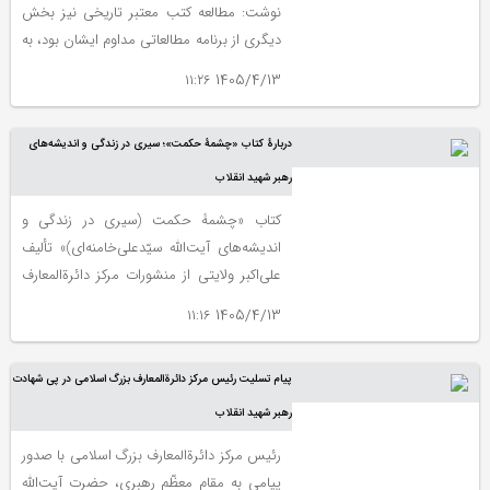
نوشت: مطالعه کتب معتبر تاریخی نیز بخش
دیگری از برنامه مطالعاتی مداوم ایشان بود، به
طوری که به مباحث و موضوعات تاریخ معاصر
1405/4/13 ۱۱:۲۶
احاطه داشتند.
دربارۀ کتاب «چشمۀ حکمت»؛ سیری در زندگی و اندیشه‌های
رهبر شهید انقلاب
کتاب «چشمۀ حکمت (سیری در زندگی و
اندیشه‌های آیت‌الله سیّدعلی‌خامنه‌ای)» تألیف
علی‌اکبر ولایتی از منشورات مرکز دائرةالمعارف
بزرگ اسلامی (مرکز پژوهش‌های ایرانی و
1405/4/13 ۱۱:۱۶
اسلامی) است که در شهریور ١۴٠١ منتشر شد.
پیام تسلیت رئیس مرکز دائرة‌المعارف بزرگ اسلامی‌ در پی شهادت
رهبر شهید انقلاب
رئیس مرکز دائرة‌المعارف بزرگ اسلامی‌ با صدور
پیامی به مقام معظّم رهبری، حضرت آیت‌الله