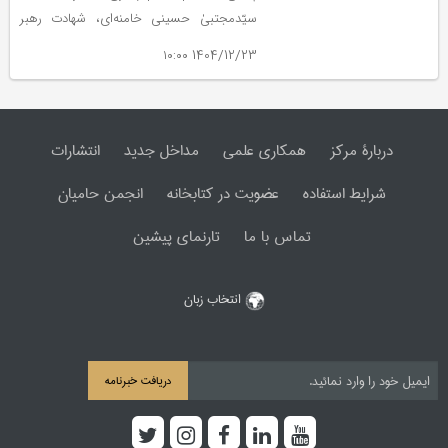
سیّدمجتبیٰ حسینی خامنه‌ای، شهادت رهبر
شهید انقلاب را تسلیت و انتخاب ایشان به
1404/12/23 ۱۰:۰۰
رهبری نظام مقدّس جمهوری اسلامی ایران را
تبریک گفت.
دربارۀ مرکز
همکاری علمی
مداخل جدید
انتشارات
شرایط استفاده
عضویت در کتابخانه
انجمن حامیان
تماس با ما
تارنمای پیشین
انتخاب زبان
دریافت خبرنامه