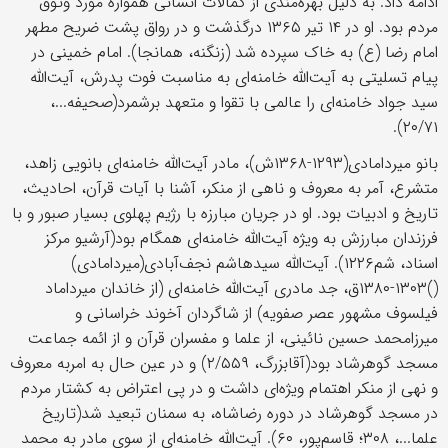
ادامه داد. به دلیل بهره‌مندی از کمالات انسانی همواره مورد وثوق
مردم بود. او در ۱۴ تیر ۱۳۶۵ درگذشت و در رواق پشت ضریح مطهر
امام رضا (ع) به خاک سپرده شد (زنگنه، همانجا). امام خمینی در
پیام تسلیتی به آیت‌الله خامنه‌ای به مناسبت فوت پدرش، آیت‌الله
سید جواد خامنه‌ای را عالمی با تقوا و متعهد برشمرد(صحیفه...،
۲۰/۷۱).
بانو میردامادی(۱۲۹۳-۱۳۶۸ش)، مادر آیت‌الله خامنه‌ای بانویی زاهد،
متشرع، آمر به معروف و ناهی از منکر، آشنا با آیات قرآن، احادیث،
تاریخ و ادبیات بود. او در جریان مبارزه با رژیم پهلوی بسیار صبور و با
فرزندان مبارزش به ویژه آیت‌الله خامنه‌ای همگام بود(آرشیو مرکز
اسناد، شم۱۲۲۶). آیت‌الله سیدهاشم نجف‌آبادی(میردامادی)
()۱۳۰۳-۱۳۸۰ق، جد مادری آیت‌الله خامنه‌ای (از خاندان میرداماد
فیلسوف مشهور عصر صفویه) از شاگردان آخوند خراسانی و
میرزامحمد حسین نائینی، از علما و مفسران قرآن و از ائمه جماعت
مسجد گوهرشاد بود(آقابزرگ، ۲/۵۵۹) و در عین حال به امربه معروف
و نهی از منکر اهتمام ویژه‌ای داشت و در پی اعتراض به کشتار مردم
در مسجد گوهرشاد در دوره رضاشاه، به سمنان تبعید شد(تاریخ
علما...، ۳۰۸؛ قاسم‌پور، ۶۰). آیت‌الله خامنه‌ای از سوی مادر به محمد