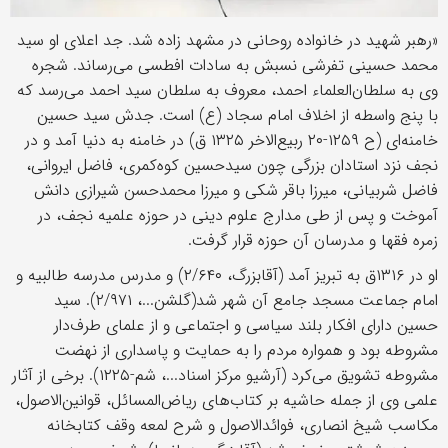
«رهبر شهید در خانواده روحانی در مشهد زاده شد. جد اعلای او سید
محمد حسینی تفرشی نسبش به سادات افطسی می‌رساند. شجره
وی به سلطان‌العلماء احمد، معروف به سلطان سید احمد می‌رسد که
با پنج واسطه از اخلاف امام سجاد (ع) است. جدش سید حسین
خامنه‌ای (ح ۱۲۵۹-۲۰ ربیع‌الاخر ۱۳۲۵ ق) در خامنه به دنیا آمد و در
نجف نزد استادان بزرگی چون سیدحسین کوه‌کمری، فاضل ایروانی،
فاضل شربیانی، میرزا باقر شکی و میرزا محمدحسن شیرازی دانش
آموخت و پس از طی مدارج علوم دینی در حوزه علمیه نجف، در
زمره فقها و مدرسان آن حوزه قرار گرفت.
او در ۱۳۱۶ق به تبریز آمد (آقابزرگ، ۲/۶۴۰) و مدرس مدرسه طالبیه و
امام جماعت مسجد جامع آن شهر شد(گلشن...، ۲/۹۷۱). سید
حسین دارای افکار بلند سیاسی و اجتماعی و از علمای طرف‌دار
مشروطه بود و همواره مردم را به حمایت و پاسداری از نهضت
مشروطه تشویق می‌کرد (آرشیو مرکز اسناد...، شم-۱۲۲۵). برخی از آثار
علمی وی از جمله حاشیه بر کتاب‌های ریاض‌المسائل، قوانین‌الاصول،
مکاسب شیخ انصاری، فوائدالاصول و شرح لمعه وقف کتابخانه