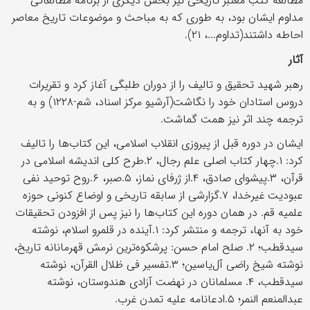
مطالعه کتب معتبر تاریخی نیز بخش دیگری از برنامه مطالعاتی
مداوم ایشان بود، به طوری که به مباحث و موضوعات تاریخ معاصر
احاطه داشتند(تداوم...، ۲۱).
آثار
رهبر شهید تحقیق و تالیف را از دوران طلبگی آغاز کرد و تقریرات
دروس استادان خود را نگاشت(آرشیو مرکز اسناد، شم-۱۲۲۸) و به
ترجمه چند اثر نیز همت گماشت.
ایشان در دوره قبل از پیروزی انقلاب اسلامی، این کتاب‌ها را تالیف
کرد: ۱.چهار کتاب اصلی علم رجال، ۲.طرح کلی اندیشه اسلامی در
قرآن، ۳.پیشوای صادق، ۴.از ژرفای نماز، ۵.صبر، ۶.روح توحید نفی
عبودیت غیرخدا، ۷.گزارشی از سابقه تاریخی و اوضاع کنونی حوزه
علمیه قم. در همان دوره این کتاب‌ها را نیز پس از افزودن تحقیقات
خود به آنها، ترجمه و منتشر کرد: ۱.آینده در قلمرو اسلام، نوشته
سیدقطب؛ ۲. صلح امام حسن: پرشکوه‌ترین نرمش قهرمانانه تاریخ،
نوشته شیخ راضی آل‌یاسین؛ ۳.تفسیر فی ظلال القرآن، نوشته
سیدقطب، ۴. مسلمانان در نهضت آزادی هندوستان، نوشته
عبدالمنعم النمر؛ ۵.ادعانامه علیه تمدن غرب.