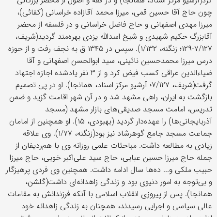
کرد(آرشیو مرکز اسناد، همانجا) و در فقه و اصول از محضر بزرگانی
چون حاج آقا حسین قمی، میرزا محمد آقازاده خراسانی (کفائی)،
میرزا مهدی اصفهانی و حاج فاضل خراسانی و در فلسفه از محضر
آقابزرگ حکیم شهیدی و شیخ اسدالله یزدی بهره‌مند گردید(شریف،
۷/۱۲۷-۱۲۹؛ زنگنه، ۱/۱۳۲). سپس در ۱۳۴۵ ق به نجف رفت و از حوزه
درس میرزا محمدحسین نائینی، سید ابوالحسن اصفهانی و آقا
ضیاء‌الدین عراقی کسب فیض کرد و از ۳ نفر یادشده اجازه اجتهاد
گرفت(شریف، ۷/۱۲۷؛ آرشیو مرکز اسناد، همانجا). او در پی تصمیم
بازگشت به ایران، راهی مشهد شد و در آن شهر اقامت گزید و ضمن
تدریس، امامت مسجد صدیقی‌های بازار مشهد (مسجد
آذربایجانی‌ها) را عهده‌دار گردید (بهبودی، ۱۵). او همچنین از امامان
جماعت مسجد جامع گوهرشاد نیز بود(زنگنه، ۱/۷۷). وی علاقه
زیادی به مطالعه داشت. مباحثات علمی روزانه وی با هم‌ردیفان از
جمله حاج میرزا حسین عبایی، حاج سید علی‌اکبر خویی، حاج میرزا
حبیب ملکی و... ده‌ها سال ادامه داشت. همچنین وی فردی پرهیزگار
و بی‌توجه به امور دنیوی بود و زندگی زاهدانه‌ای داشت(گلشن،
همانجا). پس از پیروزی انقلاب اسلامی با آنکه فرزندانش به مقامات
عالی سیاسی و اجرایی رسیدند، همچنان به زندگی زاهدانه خود