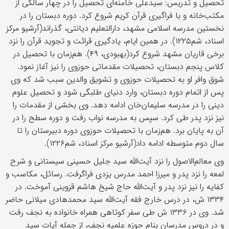
تحصیل و تدریس: سیدعلی خامنه‌ای تحصیل را در چهار سالگی از
مکتب‌خانه و با فراگیری قرآن کریم شروع کرد. دوره دبستان را در
نخستین مدرسه اسلامی مشهد، دارالتعلیم دیانتی، گذراند(آرشیو مرکز
اسناد، شم۱۲۲۵). در همین ایام، یادگیری قرائت و تجوید قرآن را نزد
برخی قاریان مشهد شروع کرد(بهبودی، ۴۹). هم‌زمان با تحصیل در
کلاس پنجم دبستان، تحصیلات مقدماتی حوزوی را نیز آغاز نمود.
شوق وافر او به تحصیلات حوزوی و تشویق والدین سبب شد که وی
پس از اتمام دوره دبستان، وارد دنیای طلبگی شود و تحصیل علوم
دینی را در مدرسه سلیمان‌خان ادامه دهد. وی بخشی از مقدمات را
نیز نزد پدر طی کرد. سپس به مدرسه نواب رفت و دوره سطح را در
آن به پایان برد. هم‌زمان با تحصیلات حوزوی دوره دبیرستان را تا
سال دوم متوسطه ادامه داد(آرشیو مرکز اسناد، شم۱۲۲۶).
وی معالم‌الاصول را نزد آیت‌الله سید جلیل حسینی سیستانی و شرح
لمعه را نزد پدر و میرزا احمد مدرس یزدی فراگرفت. رسائل، مکاسب و
کفایه را نیز نزد پدر و آیت‌الله حاج شیخ هاشم قزوینی آموخت. در
۱۳۳۴ ش، در درس خارج فقه آیت‌الله سید محمدهادی میلانی حاضر
شد. وی در ۱۳۳۶ ش طی سفر کوتاهی همراه خانواده به نجف رفت
و در دروس مدرسان بنام حوزه علمیه نجف، از جمله آیات سید