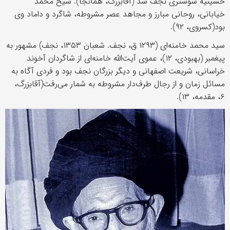
حسینیه شوشتری نجف شد (آقابزرگ، همانجا). شیخ محمد
خیابانی، روحانی مبارز و مجاهد عصر مشروطه، شاگرد و داماد وی
بود(کسروی، ۹۲).
سید محمد خامنه‌ای (۱۲۹۳ ق، نجف. شعبان ۱۳۵۳، نجف) مشهور به
پیغمبر (بهبودی، ۱۲)، عموی آیت‌الله خامنه‌ای از شاگردان آخوند
خراسانی، شریعت اصفهانی و دیگر بزرگان نجف بود و فردی آگاه به
مسائل زمان و از رجال طرف‌دار مشروطه به شمار می‌رفت(آقابزرگ،
۶، مقدمه، ۱۳).