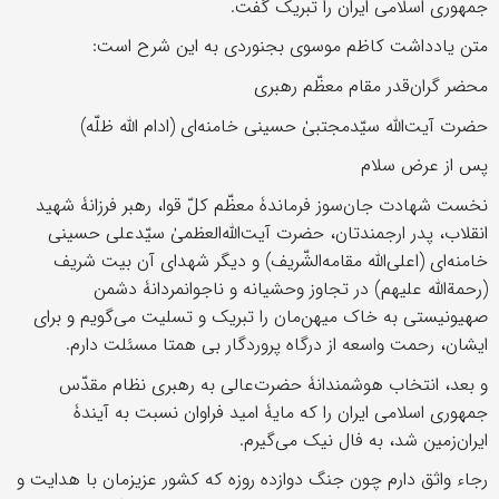
جمهوری اسلامی ایران را تبریک گفت.
متن یادداشت کاظم موسوی بجنوردی به این شرح است:
محضر گران‌قدر مقام معظّم رهبری
حضرت آیت‌الله سیّدمجتبیٰ حسینی خامنه‌ای (ادام الله ظلّه)
پس از عرض سلام
نخست شهادت جان‌‌سوز فرماندۀ معظّم کلّ قوا، رهبر فرزانۀ شهید
انقلاب، پدر ارجمندتان، حضرت آیت‌الله‌العظمیٰ سیّدعلی حسینی
خامنه‌ای (اعلی‌الله مقامه‌الشّریف) و دیگر شهدای آن بیت شریف
(رحمة‌الله علیهم) در تجاوز وحشیانه و ناجوانمردانۀ دشمن
صهیونیستی به خاک میهن‌مان را تبریک و تسلیت می‌گویم و برای
ایشان، رحمت واسعه از درگاه پروردگار بی همتا مسئلت دارم.
و بعد، انتخاب هوشمندانۀ حضرت‌عالی به رهبری نظام مقدّس
جمهوری اسلامی ایران را که مایۀ امید فراوان نسبت به آیندۀ
ایران‌زمین شد، به فال نیک می‌گیرم.
رجاء واثق دارم چون جنگ دوازده روزه که کشور عزیزمان با هدایت و