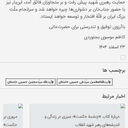
حمایت رهبری شهید پیش رفت و بر متجاوزان فائق آمد، این‌بار نیز
با حضور جناب‌تان بر دشواری‌ها چیره خواهد شد و سرانجام ملّت
بزرگ ایران بر قلّۀ افتخار و توسعه خواهد ایستاد.
باآرزوی توفیق و تندرستی برای حضرت‌عالی
کاظم موسوی بجنوردی
٢٣ اسفند ١۴٠۴
برچسب ها
#آیت‌الله‌العظمیٰ سیّدعلی حسینی خامنه‌ای
#آیت‌الله سیّدمجتبیٰ حسینی خامنه‌ای
اخبار مرتبط
دربارۀ کتاب «چشمۀ حکمت»؛ سیری در زندگی و
مروری بر ز
اندیشه‌های رهبر شهید انقلاب
حکمت»