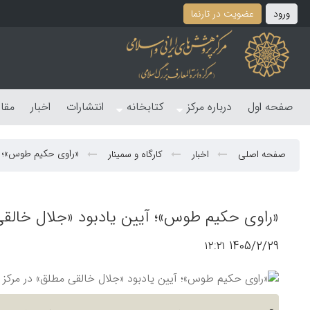
ورود
عضویت در تارنما
صفحه اول
درباره مرکز
کتابخانه
انتشارات
اخبار
مقا
«راوی حکیم طوس»؛ آی
صفحه اصلی
اخبار
کارگاه و سمینار
«راوی حکیم طوس»؛ آیین یادبود «جلال خالقی 
1405/2/29 ۱۲:۲۱