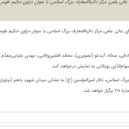
عالی علمی مرکز دائرة‌المعارف بزرگ اسلامی با عنوان «راوی حکیم طوس» 
 عالی علمی مرکز دائرة‌المعارف بزرگ اسلامی با عنوان «راوی حکیم طوس»
دقی، سجّاد آیدنلو (تصویری)، محمّد افشین‌وفایی، مهدی علیایی‌مقدّم
م‌الدّین بورقانی به نمایش درخواهد آمد.
 ساعت ١۵ در مرکز دائرة‌المعارف بزرگ اسلامی، تالار امیرالمؤمنین (ع) به نشانی میدان شهید باهنر (نیاورا
د شد.