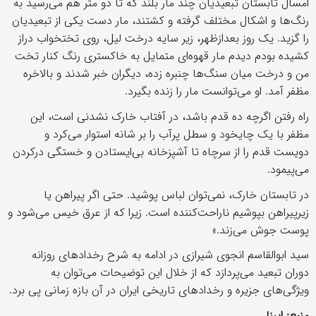
امسال تابستان تبعیدیان چند مار بلند که تا دو متر هم می‌رسید به
رنگ‌ها و اشکال مختلف گرفته و کشتند، مار دست یکی از تبعیدیان
را گزید. یک روز بعدازظهر، زیر سایه درخت لیل، روی تختخواب دراز
کشیده بودم دیدم مار قهوه‌ای متمایل به خاکستری رنگ کنار تخت
من و درخت میان سنگ‌ها چنبره زده، دیگران خبر شدند و بالاخره
مظفر آمد. او می‌توانست مار را زنده بگیرد.
راه رفتن اگرچه ده قدم باشد، در آفتاب خارک نشدنی است، این
مظفر با یک چایخود و سطل پرآب را بر شانه استوار می‌کرد و
دویست قدم را از سرچاه تا آشپزخانه بی‌ایستادن و خستگی درکردن
می‌پیمود.
در تابستان خارک، نمی‌توان لباس پوشید. حتی اگر پیراهن یا
زیرپیراهن بپوشیم ناراحت‌کننده است. زیرا که از عرق خیس می‌شود و
پوست جوش می‌زند.»
سید ابوالقاسم انجوی شیرازی در ادامه به شرح رخدادهای روزانه
دوران تبعید می‌پردازد که از خلال این توضیحات می‌توان به
ویژگی‌های جزیره و رخدادهای تاریخی ایران در آن بازه زمانی پی برد.
منبع: ایبنا