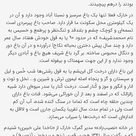
بودند را درهم پیچیدند.
در خارک فعلا تنها یک باغ سرسبز و نسبتا آباد وجود دارد و آن در
یک کیلومتری محل سکونت ما قرار دارد. صاحب باغ پیرمردی است
تسمه‌ای و کوچک چشم و بلندقد و تنگ‌نظر و پرطمع و خسیس به
نام «محمدشریف» که در حدود ۹۰ یا به قول خودش هفتاد سال عمر
دارد و چند سال پیش دختری بحباله نکاح! درآورده و در آن باغ دور
و دنگال محبوس ساخته. بر گرد باغ شریف هیچ باغ و آبادی دیگر
وجود ندارد و از این جهت سهمناک و بیغوله است.
این باغ دارای درخت گل ابریشم یا به قول رشتی‌ها شب‌ خُس و لیل
و سپستان و گز و پنجاه اصله لیموی ترش و شیرین و... نخل و توت و
انار و انگور و موز و کُنار است. درخت کُنار یا سدر میوه‌ای دارد شبیه
زالزالک که در اسفند و بعد از آن خوراکی می‌شود. قنات باغ دارای
چندین حلقه چاه است که تماما در سنگ کنده شده، آب آن کم
است ولی در تمام مدت سال تقریبا یکسان جاری است و لااقل به
اندازه‌ای است که درخت‌ها را سیراب می‌سازد.
در خانه «نصیب‌زاده» مدیر گمرک خارک از «ناخدا علی خیبری» شنیدم
که می‌گفت سال ۱۳۴۱ هجری قمری ترنج و بیدخونی (توسرخ) و