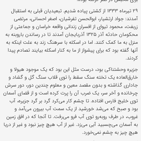
۲۹ تیرماه ۱۳۳۳ از کشتی پیاده شدیم. تبعیدیان قبلی به استقبال
آمدند: جواد ارتشیار، ابوالحسن تفرشیان، اصغر احسانی، مرتضی
زربفت، محمود تیوای از افسران زندانی واقعه خراسان و جماعتی از
محکومان حادثه آذر ۱۳۲۵ آذربایجان آمدند تا در رساندن باروبنه به
منزل به ما کمک کنند. اما در اسکله با سرهنگ زند به علت اینکه به
آنها گفته بود که برای پیشواز از ما به کنار اسکله بیایند تصادم پیدا
کردند.
جزیره وحشتناکی بود، درست مثل این بود که یک موجود هیولا و
خارق‌العاده یک تخته سنگ سقط را توی قلاب سنگ گل و گشاد و
جاداری گذاشته و بدون مقصد معین و معلوم چندین دور، دور سرش
چرخانده و آخر سر، یک ضرب آن را پرت کرده است و از قضای آسمان
توی خلیج فارس افتاده. تا چشم کار می‌کرد گرد بر گرد جزیره، آب
بود و صبح که می‌شد خورشید از یک سمت آب بیرون می‌آمد و
غروب، در طرف روبه‌رو توی آب فرو می‌رفت. تا آنجا که در افق زمین
به آسمان می‌چسبید آبی می‌زد. غیر از آب هیچ چیز نبود و غیر از دریا
هیچ چیز به چشم نمی‌خورد.