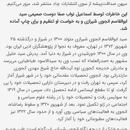
میهن صداقت‌پیشه از سوی انتشارات چاد منتشر شد، مرور می‌کنیم.
این خاطرات توسط اسماعیل نواب صفا دوست صمیمی سید
ابوالقاسم انجوی شیرازی و به خواست او تنظیم و برای چاپ آماده
شد
.
سید ابوالقاسم انجوی شیرازی ‏متولد ۱۳۰۰ در شیراز و درگذشته ۲۵
شهریور ۱۳۷۲ در تهران، معروف به نجوا از پژوهشگران ادبی ایران بود.
وی در سال ۱۳۰۰ خورشیدی در شیراز به دنیا آمد. پدرش سید خلیل
مشهور به «صدرالعلما» که نسب وی به سیدالاسود طباطبایی می‌رسد
و مادرش خدیجه کجوری نوه آیت‌الله حاج شیخ مهدی کجوری
مازندرانی بود. انجوی تحصیلات مقدماتی خود را در شهر شیراز آغاز
کرد، سپس به تهران رفت و در دبیرستان دارایی تحصیلات خود را پی
گرفت. او تا مقطع لیسانس ادامه تحصیل داد، سپس در سال ۱۳۱۹
به سوئیس رفت و تحصیلات خود را در رشته علوم سیاسی و
اجتماعی در ژنو تکمیل نمود. بعد از شهریور ۱۳۲۰ و سقوط رضاشاه،
انجوی به فعالیت‌های سیاسی روی آورد و از حدود سال ۱۳۲۲ نیز
فعالیت‌های مطبوعاتی خود را آغاز کرد.
جزیره خارک از دریچه نگاه انجوی شیرازی این‌گونه است: «این جزیره