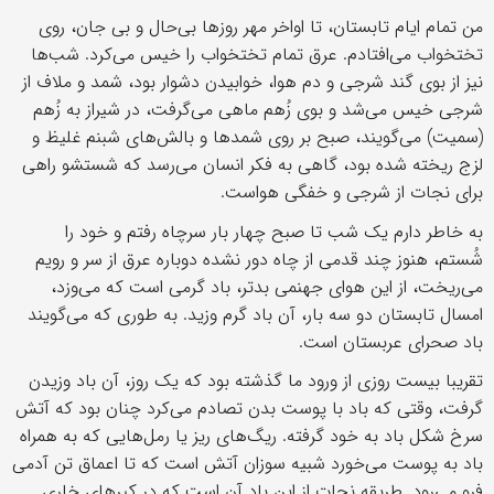
من تمام ایام تابستان، تا اواخر مهر روزها بی‌حال و بی جان، روی
تختخواب می‌افتادم. عرق تمام تختخواب را خیس می‌کرد. شب‌ها
نیز از بوی گند شرجی و دم هوا، خوابیدن دشوار بود، شمد و ملاف از
شرجی خیس می‌شد و بوی زُهم ماهی می‌گرفت، در شیراز به زُهم
(سمیت) می‌گویند، صبح بر روی شمدها و بالش‌های شبنم غلیظ و
لزج ریخته شده بود، گاهی به فکر انسان می‌رسد که شستشو راهی
برای نجات از شرجی و خفگی هواست.
به خاطر دارم یک شب تا صبح چهار بار سرچاه رفتم و خود را
شُستم، هنوز چند قدمی از چاه دور نشده دوباره عرق از سر و رویم
می‌ریخت، از این هوای جهنمی بدتر، باد گرمی است که می‌وزد،
امسال تابستان دو سه بار، آن باد گرم وزید. به طوری که می‌گویند
باد صحرای عربستان است.
تقریبا بیست روزی از ورود ما گذشته بود که یک روز، آن باد وزیدن
گرفت، وقتی که باد با پوست بدن تصادم می‌کرد چنان بود که آتش
سرخ شکل باد به خود گرفته. ریگ‌های ریز یا رمل‌هایی که به همراه
باد به پوست می‌خورد شبیه سوزان آتش است که تا اعماق تن آدمی
فرو می‌رود. طریقه نجات از این باد آن است که در کپرهای خاری