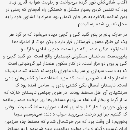
آفتاب شلاق‌کش توی گرده می‌نواخت و رطوبت هوا به قدری زیاد
بود که تنفس کردن بسیار مشکل و خستگی راه آنچنان که رمقی در
بدن نمانده بالاخره به هر جان کندنی بود همراه با کشاورز خود را به
محل تعیین شده رسانیدیم.
در خارک بالغ بر پنج گنبد گلی و گچی دیده می‌شود که بر گرد هر
یک نیز طبق معمول قبرستانی قرار دارد ولیکن دو تا از امامزاده‌ها
نامدارترند -یکی علمدار که در قسمت جنوبی آبادی خارک و
پایین‌دست ساختمان مسکونی تبعیدیان واقع است- دو گنبد گچی و
گلی بر روی دو مزار است. در کنار سکوی علمدار قبر گروهبانی است
که به دست سربازی بر سر یک ماجرای بلهوسانه کشته شده. نزدیک
علمدار چاه آب شیرینی است که مورد استفاده ما و کشتی‌های بادی
است. تابستان امسال یکی کشتی بادی به ساحل آمده بود که
سرنشینان آن اهل مسقط بودند. در هوای جهنمی تابستان خارک که
ما از گرما و بخار آب له‌له می‌زدیم مسقطی‌ها زیر درخت علمدار مانده
و برای خوردن ناهار کنار چاه زیر آفتاب سوزان بساط گستردند. وقتی
که گفتیم چرا زیر درخت نمی‌روید جواب دادند: «می‌ترسیم سرما
بخوریم!» آن وقت بود که من خوشحال شدم که مسقط جزء سرزمین
ایران نیست وگرنه اولیای دولت ابدالمدت بنده شرمنده را به مسقط