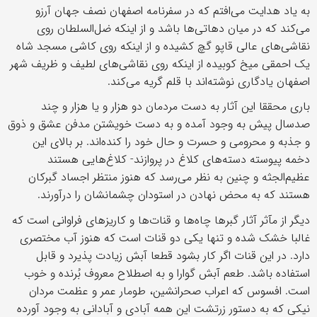
به یاد هدایت می‌افتم که در سفرنامه اصفهان نصف جهان آرزو
می‌کند که در میان دهاتی‌ها باشد و از اینکه ضل‌السلطان روی
نقاشی‌های عالی قاپو گچ کشیده و از اینکه روی کاشی مسجد شاه
یک احمقی میخ کوبیده از اینکه روی نقاشی‌های لطیف و ظریف شهر
اصفهان یادگاری نوشته‌اند با قلم گریه می‌کند.
باری محققا این آثار به دست مردمان دو هزار و یا هزار و چند
صدسال پیش به وجود آمده و به دست خویشتن مدفن عشق و ذوق
و جذبه و محرومی و حسرت و حال خود را کنده‌اند. بر بالای این
دخمه پیوسته دسته‌های کلاغ در پروازند- کلاغ‌هایی هستند
عظیم‌الجثه و چنین به نظر می‌رسد که هنوز منتظر اجساد گبرکان
هستند که به محض نهادن در استودان چشمانشان را درآورند.
دیگر از مآثر آثار گبرها چاه‌ها و قنات‌ها و کاریزهای فراوانی است که
غالبا خشک شده و تنها یکی دو قنات است که هنوز آب مختصری
دارد. در این قنات اگر کار بشود قطعا آبش زیادت پذیرد و قابل
استفاده باشد. طعم آبش گوارا و به اصطلاح معروف بُرنده و خوب
است. افسوس که اعراب صحرانشین، طومار عمر و عظمت مردان
نیکی که به دستور زرتشت این همه آبادی و آبادانی به وجود آورده