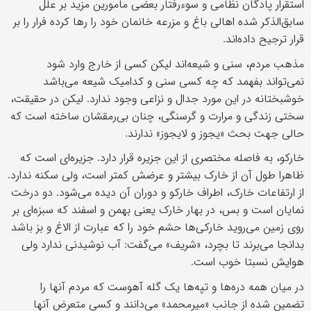
استقرار پادگان نظامی و سوء‌رفتار بعضی مامورین مزید بر علل
سابق‌الذکر شده اهالی باغ و مزرعه خانمان خود را رها کرده فرار را بر
قرار ترجیح داده‌اند.
مذهب مردم، سنی و شیعه‌اند لیکن کسی از خارج وارد شود
نمی‌تواند بفهمد که چه کسی سنی و کدامیک شیعه می‌باشد
خوشبختانه در این مورد جدال و نزاعی وجود ندارد. لیکن در حقیقت،
سختی زندگی و مرارت و گرسنگی، چنان بی‌رمقشان ساخته است که
حالی جهت بحث «یجوز و لایجوز» ندارند.
خارکو، به فاصله مختصری از این جزیره قرار دارد. جزیره‌ای است که
ظاهرا طول آن از خارک بیشتر و عرضش کمتر است، ولی سکنه ندارد.
از ارتفاعات خارک، اطراف خارکو و دوران آن دیده می‌شود. دو درخت
نمایان است و بس، در بهار خارک یعنی بهمن و اسفند که سبزه‌ای بر
روی زمین می‌روید خارکی‌ها حشم خود را که عبارت از الاغ و بز باشد
بدانجا می‌برند تا بچرد، «شریف» می‌گفت: آب نوشیدنی ندارد ولی
هوایش نسبتا خوب است.
در میان همه دره‌ها و تپه‌ها یک گله آهوست که مردم آنها را
تضمین شده از جانب «میرمحمد» می‌دانند و کسی متعرض آنها