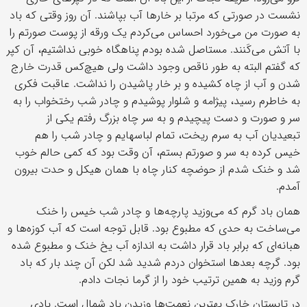
نشست در صورتی که مرتبا بر خارها آب بپاشند. آن روز وقتی که باد
به صورت من می‌خورد احساس می‌کردم یک ورقه از پوست صورتم را
با آتش می‌کَنند. مستاصل شده بودم پناهگاه خوبی نداشتیم، آن کپر
که گفتم البته به طور ناقص وجود داشت ولی هیچ‌کس قدرت خارج
شدن و آب از چاه کشیده و بر خار پاشیدن را نداشت. عاقبت فکری
به خاطرم رسید، پیژامه و شلوار پوشیدم و چادر شب رختخواب را به
سر و صورت و دست پیچیدم و به سر چاه بزرگ رفتم یکی از
تبعیدیان آب به سرم ریخت، تمام لباسهایم و چادر شب را هم
خیس کرده به سر و صورتم بستم، آن وقت بود که کمی حالم خوب
شد و خنک شدم از حوضچه کنار چاه با همان هیکل و حدت بیرون
آمدم.
همان باد گرم که می‌وزید پارچه‌ها و چادر شب خیس را خنک
می‌ساخت به حدی که مطبوع بود. قابل توجه است که آب کوزه‌ها و
هبانه‌ای که برابر باد قرار داشت به اندازه آب یخ خنک و مطبوع شده
بود. گرچه بعدها استخوان دردم شدید شد لکن آن چند بار که باد
گرم وزید به همین ترتیب خود را از گرما نجات دادم.
در تابستان خارک بهترین نعمت‌ها وزیدن باد شمال است. بادی