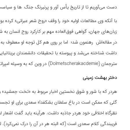
دست می‌‏آوریم تا از تاریخ یأس آور و پرنیرنگ جنگ ها و سیاست
با آنکه وی مطالعات اولیه خود را وقف «روح شعر عبرانی» کرده بو
زبان‌های جهان، گواهی فوق العاده مهم بر کارکرد روح انسان به شم
در مقاله‌اش رهنمون شد؛ اما بر روی هم کل توجه او معطوف به ش
داشت شناخته می‌‏شد و پیوسته با تحقیقات دانشمندان بریتانیای
مترجمان (Dolmetscherakacdemie) در وین که به وسیله امپراتوریس ماریا ترزیا تأسیس شده بود، غنی‌‏تر می‌‏گشت.
دختر بهشت زمینی
هردر که با شور و شوق نخستین اخبار مربوط به «تخت جمشید» و ک
گلی که ممکن است در باغ سلطان بشکفد!» سعدی برای او تجسم هم
نظرگاه اخلاقی خود هردر جاذبه داشت. هرآینه باید گفت اشعار ل
فریبندگی کلام سعدی است (که البته هر در آن را درک نمی‌‏کرد). 