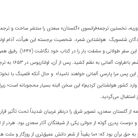
، نخستین ترجمه‌‏‌‏‌‏‌‏‌‏فرانسوی «گلستان» سعدی را منتشر ساخت و ترجمه
 هیأت نمایندگان شلسویگ هولشتاین شمرد. ‌‏‌‏‌‏شخصیت برجسته این هیأت، آدام او
بود که شرح رویدادها و ماجراهای بی‌‏‌‏‌‏شمار یا مصیبت‌های فراوان این سفر طولانی و مشقت بار را در 
پاول فلمینگ نیز که شاعر خوبی بود، بعضی از این ماجراها را به شعر باطراوت آلمانی به نظم ک
 این پس مرا پارسیِ آلمانی خواهند نامید!» و حال آنکه فلمینگ با نخوت
وارد کشور هولشتاین کردیم!» این سخن البته بسیار محجوبانه است؛ زیرا 
ستقبال می‌‏گردید.
از گلستان سعدی، تصویر شرق را درنظر غربیان شدیداً تحت تأثیر قرار دا
ردر (درگذشتة ۱۸۰۳) متأله و فیلسوف و دوست پدری گوته از جوانی یکی از شیفتگان آثار سعدی بود. هردر از 
 حق برآن بود که: «ما یقیناً از شعر دانش عمیق‌تری از روزگار و ملت ها