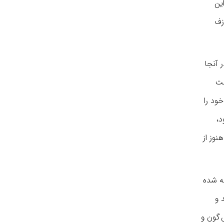
ین
زف
ر آنجا
ست
Fundgruben des Ori) پورگشتال که خود را
د،
نوز از
» نظامی نوشته شده
 ۱۸۱۳ ۱۸۱۲ منتشر گردید و
 گون و