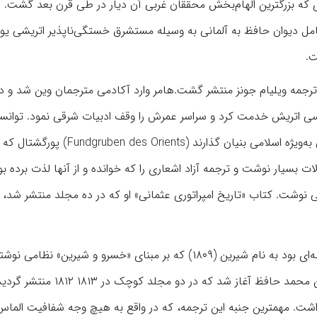
ه بزرگترین الهام‌‏بخش محققان غربی آن دیار در طی قرن بعد گشت. ا
امل دیوان حافظ به آلمانی به وسیله مستشرق خستگی‌‏ناپذیر اتریشی یو
ی که ترجمه ویلیام جونز منتشر گشت.‌هامر وارد آکادمی مترجمان وین شد و د
لماسی اتریش خدمت کرد و سراسر عمرش را وقف ادبیات شرقی نمود. توان
دوستان توانگری بیابد که یک مجله عمده را برای مطالعات شرقی به‌ویژه اسلامی بنیان گذارند (ents
 بسیار نوشت و ترجمه آزاد اشعاری را که خوانده و از آنها لذت برده بو
ی نوشت. کتاب «تاریخ امپراتوری عثمانی» او که در ده مجلد منتشر شد، ه
نخستین اثر از او که به‌ویژه با شعر فارسی ارتباط داشت، نمایشنامه‌ای بود به نام شیرین (۱۸۰۹) که بر مبنای «خسرو و شیرین
بود؛ اما فتح‌‏باب بزرگ او در این زمینه با انتشار دیوان شمس الدین محمد حافظ آغاز شد که در دو مجلد کوچک در
ر داشت. مهمترین جنبه این ترجمه، که در واقع به هیچ وجه شفافیت الماس