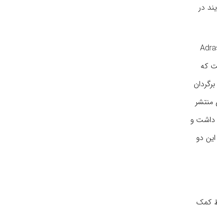
ند در
مروزی هنگامی که اظهارنظر این محقق آلمانی را در مجله اش به نام Adrastea
ت که
. ممکن است برگردان
گری منتشر
راهم آورده و ترجمه کنت رویتسکی بود و «نمونه‌های شعر فارسی» (وین، ۱۷۷۱) نام داشت و
ر، کتاب ششم (۱۷۷۴) منتشر گشت. این دو
اخت مردم از حافظ کمک