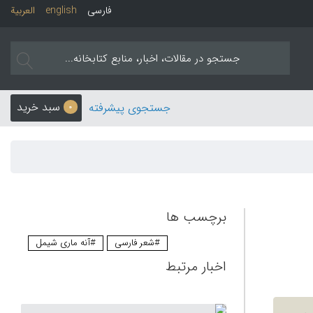
فارسی
english
العربیة
سبد خرید
جستجوی پیشرفته
0
برچسب ها
#شعر فارسی
#آنه ماری شیمل
اخبار مرتبط