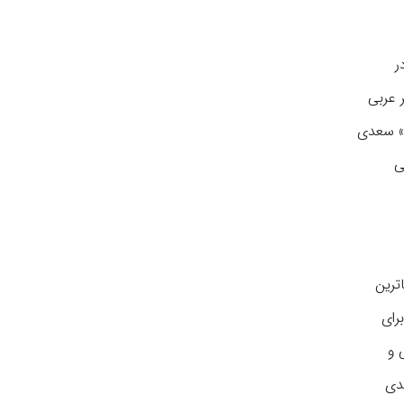
ر
ر عربی
ن» سعدی
ی
ترین
رای
 و
عدی