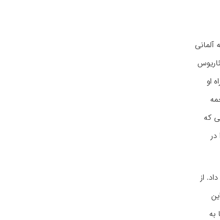
 آلمانی
لئاریوس
کتاب خود نگاشت (۱۶۴۷). رفیق همراه او
شید. پس از آن، اولئاریوس در ۱۶۵۳ به ترجمه
ی که
در
د. از
این
 به