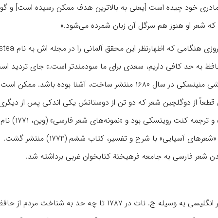
ن مادری خود چیده است [یعنی به بالاترین هدف ممکن رسیده است] و گوی
را که شعر او هنوز هم سرگل آن زبان شمرده می‌‏شود.»
شعر فارسی در نظر هردر «دختر بهشت زمینی» بود؛ اما خواننده ا
افظ به حد کافی داریم، سعدی برای ما سودمندتر است.» جای تردید اس
هردر با نخستین ترجمه لاتینی یک غزل از حافظ که دانشمند اتریشی منینسکی در سال ۱۶۸۰ منتشر ساخت، آشنا بوده باشد
ه تامس ‌هاید (۱۷۶۷) دیده باشد؛ ولی قطعاً از دوگلچین شعر که دو تن از دوستانش یکی اندکی پس از دی
ساخته بودند، آگاهی داشت. از این دو مجموعه یکی ف
مجموعه دیگر که دوستش ویلیام جونز تدارک دیده بود، با عنوان «شعرهای آسیایی» با شرح و تفسی
ندن شعر فارسی به جامعه فرهیختة کتابخوان غربی برداشته شد.
به درستی نمی‌‏توان قضاوت کرد که ترجمه چند غزل حافظ به شعر انگلیسی به وسیله ج. نات در ۱۷۸۷ تا چه حد به شن