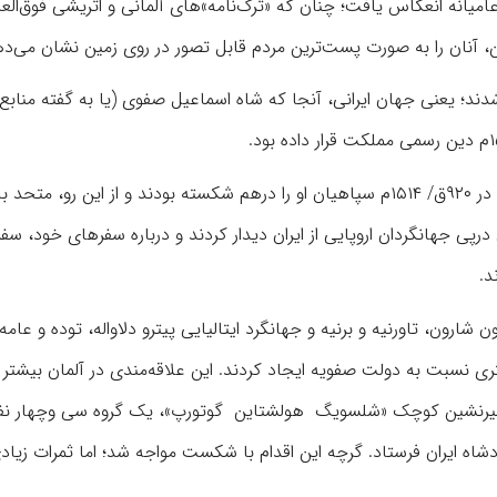
میانه انعکاس یافت؛ چنان که «ترک‌نامه»های آلمانی و اتریشی فوق‌العا
، آنان را به صورت پست‌ترین مردم قابل ‌‏تصور در روی زمین نشان می‌‏ده
دند؛ یعنی جهان ایرانی، آنجا که شاه اسماعیل صفوی (یا به گفته منابع
اسماعیل صفوی دشمن خونین عثمانی بود که در «جنگ چالدران» در ۹۲۰ق/ ۱۵۱۴م سپاهیان او را درهم شکسته بودند و از این رو، مت
رپی جهانگردان اروپایی از ایران دیدار کردند و درباره سفرهای خود، سفرن
د.
ارون، تاورنیه و برنیه و جهانگرد ایتالیایی پیترو دلاواله، توده و عامه
بیشتری نسبت به دولت صفویه ایجاد کردند. این علاقه‌مندی در آلمان بیشتر 
ای امیرنشین کوچک «شلسویگ هولشتاین گوتورپ»، یک گروه سی وچهار نفر
ه دربار پادشاه ایران فرستاد. گرچه این اقدام با شکست مواجه شد؛ اما ثمرات زیاد