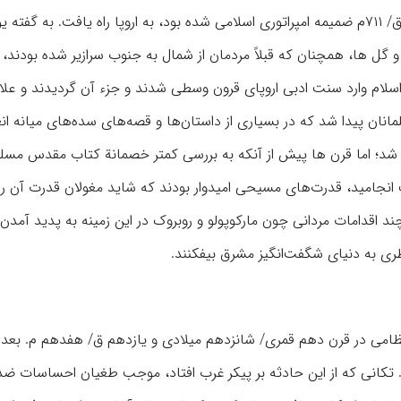
در همان زمان تحقیقات و علوم اسلامی از طریق اسپانیا که از ۹۳ق/ ۷۱۱م ضمیمه امپراتوری اسلامی شده بود، به اروپا راه یافت. به
گل ها، همچنان که قبلاً مردمان از شمال به جنوب سرازیر شده بودند، 
 اسلام وارد سنت ادبی اروپای قرون وسطی شدند و جزء آن گردیدند و علاق
انان پیدا شد که در بسیاری از داستان‌ها و قصه‌های سده‌‏های میانه ا
ار در ۱۱۴۳م به زبان لاتین ترجمه شد؛ اما قرن ها پیش از آنکه به بررسی کمتر خصمانة کتاب مقدس مس
امید، قدرت‌های مسیحی امیدوار بودند که شاید مغولان قدرت آن را 
چند اقدامات مردانی چون مارکوپولو و روبروک در این زمینه به پدید آمدن
ظری به دنیای شگفت‌‏انگیز مشرق بیفکنند.
ه نظامی در قرن دهم قمری/ شانزدهم میلادی و یازدهم ق/ هفدهم م. بعد ا
در ۱۵۲۹ محاصره کرد، رخ نمود. تکانی که از این حادثه بر پیکر غرب افتاد، موجب طغیان احساسات 