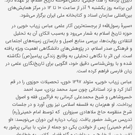
دبیری برنامه را هدا جلیلی، دانش‌آموخته تاریخ اسلام، بر عهده دارد.
این برنامه روز یکشنبه ۹ آذر از ساعت ۱۰ تا ۱۲ در مرکز همایش‌های
بین‌المللی سازمان اسناد و کتابخانه ملی ایران برگزار می‌شود.
«سیرهٔ رسول‌الله» از برجسته‌ترین آثار علمی عباس زریاب خویی در
حوزه تاریخ اسلام به شمار می‌رود و به‌سبب اتکای آن به تحلیل
انتقادی روایت‌ها، بررسی منابع اصیل و بازسازی زمینه‌های اجتماعی
و فرهنگی صدر اسلام، در پژوهش‌های دانشگاهی اهمیت ویژه یافته
است. این اثر با نگاهی تحلیلی به وقایع زندگی پیامبر(ص) نگاشته
شده و با روش‌شناسی دقیق خود، الگویی برای تاریخ‌نگاری علمی در
زبان فارسی فراهم کرده است.
عباس زریاب خویی، متولد ۱۲۹۷ خوی، تحصیلات حوزوی را در قم
آغاز کرد و نزد استادانی چون سید محمد یزدی، سید احمد
خسروشاهی و شیخ محمدعلی کرمانی به فراگیری فقه و اصول
پرداخت. او هم‌زمان به فلسفه اسلامی نیز روی آورد و در جلسات
شرح منظومه حاج ملاهادی سبزواری که توسط امام خمینی(ره)
تدریس می‌شد حضور یافت. زریاب درباره این دوران می‌نویسد: «او
(امام خمینی) پس از خواندن یکی دو جمله از متن، با بیانی پرشور به
تقریر درس از خارج می‌پرداخت و گاه فضای کلاس به خطابه‌ای