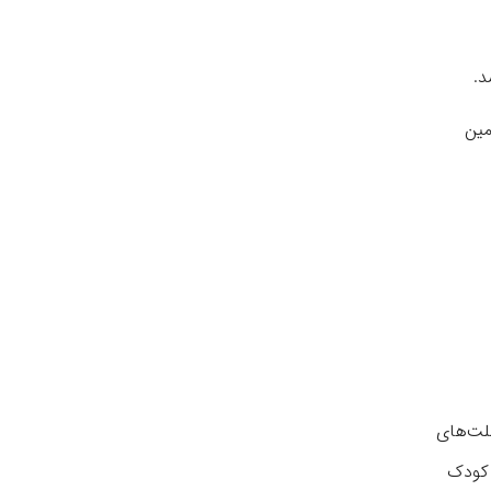
د.
یل مضامین
ملت‌های
 کودک