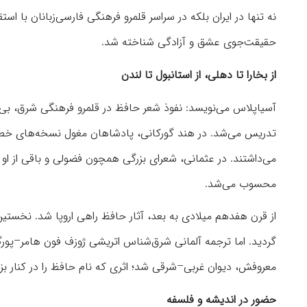
نه تنها در ایران بلکه در سراسر قلمرو فرهنگی فارسی‌زبانان با 
حقیقت‌جوی عشق و آزادگی شناخته شد.
از بخارا تا دهلی، از استانبول تا لندن
آسیاپلاس می‌نویسد: نفوذ شعر حافظ در قلمرو فرهنگی شرق، بی‌ما
تدریس می‌شد. در هند گورکانی، پادشاهان مغول نسخه‌های خطی ن
می‌داشتند. در عثمانی، شعرای بزرگی همچون فضولی و باقی از او ا
محسوب می‌شد.
از قرن هفدهم میلادی به بعد، آثار حافظ راهی اروپا شد. نخستین 
گردید. اما ترجمه آلمانی شرق‌شناس اتریشی ژوزف فون هامر–پورگ
معروفش، دیوان غربی–شرقی شد؛ اثری که نام حافظ را در کنار بز
حضور در اندیشه و فلسفه