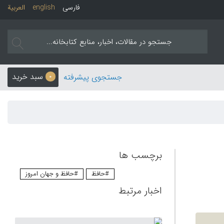
فارسی
english
العربیة
سبد خرید
جستجوی پیشرفته
0
برچسب ها
#حافظ
#حافظ و جهان امروز
اخبار مرتبط