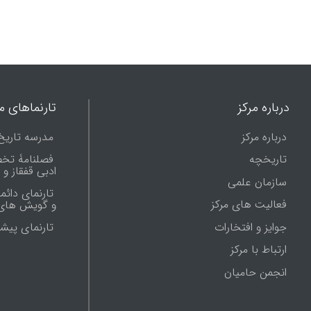
درباره مرکز
تارنماهای ما
درباره مرکز
مدرسه تاریخ
تاریخچه
فصلنامۀ تخ
ادبی قفقاز و
سازمان علمی
تارنمای دائم
فعالیت های مرکز
و گویش های 
جوایز و افتخارات
تارنماى پيش
ارتباط با مرکز
انجمن حامیان