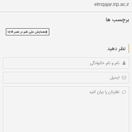
elmqajar.irip.ac.ir
برچسب ها
# همایش ملی علم در عصر قاجا
نظر دهید