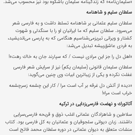
«سلیمان‌نامه» كه زندگینامه سلیمان باشكوه بود نیز محسوب می‌شد.
سلطان سلیم و شاهنامه
سلطان سلیم عثمانی بر شاهنامه تسلط داشت و به فارسی شعر
می‌سرود. سلطان سلیم كه ما ایرانیان او را با سنگدلی و شهوت
كشتار و ویرانی تبریزمی‌شناسیم هنگامی كه به پارسی می‌اندیشید،
به فردی عاشق‌پیشه تبدیل می‌شد:
«اهل دل را جز این مرادی نیست / كه سپارند جان به خاك رهت»!
سلطان سلیمان قانونی (سلیمان یكم) نیز از سرایش شعر فارسی
غفلت نكرده و یكی از زیباترین ابیات وی چنین می‌گوید:
«دیده از آتش دل غرقه بر آب است مرا / كار این چشمه زسرچشمه
خراب است مرا»!
آتاتورك و نهضت فارسی‌زدایی در تركیه
سلاطین و شاهزادگان عثمانی اغلب ذوق و قریحه فارسی‌سرایی
داشتند. زبان دیوانی سلجوقیان و عثمانیان به كل فارسی بود. كتاب
منشات متعلق به دیوان عثمانی در دوره سلطان محمد فاتح است