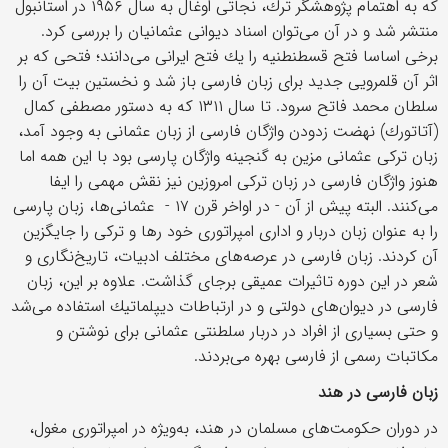
كه به اهتمام پژوهشگر ترك، نجاتی اوغال به سال ۱۹۵۶ در استانبول
منتشر شد و در آن می‌توان اسناد دیوانی عثمانیان را بررسی كرد.
برخی اساسا فتح قسطنطنیه را یك فتح ایرانی می‌دانند؛ فتحی كه بر
اثر آن قلمرویی جدید برای زبان فارسی باز شد و نخستین بیت آن را
سلطان محمد فاتح سرود. تا سال ۱۳۱۱ كه به دستور مصطفی كمال
(آتاتورك) نهضت زدودن واژگان فارسی از زبان عثمانی به وجود آمد،
زبان تركی عثمانی مزین به گنجینه واژگان پارسی بود با این همه اما
هنوز واژگان فارسی در زبان تركی امروزین نیز نقش مهمی را ایفا
می‌كنند. البته پیش از آن - در اواخر قرن ۱۷ - عثمانی‌ها، زبان پارسی
را به عنوان زبان دربار و اداری امپراتوری خود رها و تركی را جایگزین
آن كردند. زبان فارسی در عرصه‌های مختلف ادبیات، تاریخ‌نگاری و
شعر در این دوره تاثیرات عمیقی برجای گذاشت. علاوه بر این، زبان
فارسی در دیوان‌های دولتی و در ارتباطات دیپلماتیك استفاده می‌شد
و حتی بسیاری از افراد در دربار سلطنتی عثمانی برای نوشتن و
مكاتبات رسمی از فارسی بهره می‌بردند.
زبان فارسی در هند
در دوران حكومت‌های مسلمان در هند، به‌ویژه در امپراتوری مغول،