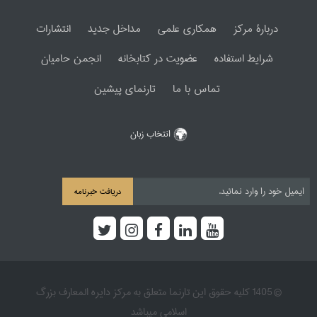
دربارۀ مرکز
همکاری علمی
مداخل جدید
انتشارات
شرایط استفاده
عضویت در کتابخانه
انجمن حامیان
تماس با ما
تارنمای پیشین
انتخاب زبان
دریافت خبرنامه
© 1405 کلیه حقوق این تارنما متعلق به مرکز دایره المعارف بزرگ
اسلامی میباشد