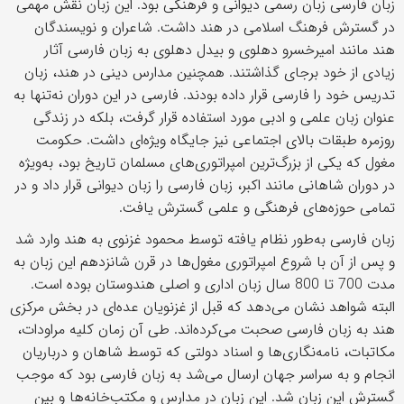
زبان فارسی زبان رسمی دیوانی و فرهنگی بود. این زبان نقش مهمی
در گسترش فرهنگ اسلامی در هند داشت. شاعران و نویسندگان
هند مانند امیرخسرو دهلوی و بیدل دهلوی به زبان فارسی آثار
زیادی از خود برجای گذاشتند. همچنین مدارس دینی در هند، زبان
تدریس خود را فارسی قرار داده بودند. فارسی در این دوران نه‌تنها به
عنوان زبان علمی و ادبی مورد استفاده قرار گرفت، بلكه در زندگی
روزمره طبقات بالای اجتماعی نیز جایگاه ویژه‌ای داشت. حكومت
مغول كه یكی از بزرگ‌ترین امپراتوری‌های مسلمان تاریخ بود، به‌ویژه
در دوران شاهانی مانند اكبر، زبان فارسی را زبان دیوانی قرار داد و در
تمامی حوزه‌های فرهنگی و علمی گسترش یافت.
زبان فارسی به‌طور نظام یافته توسط محمود غزنوی به هند وارد شد
و پس از آن با شروع امپراتوری مغول‌ها در قرن شانزدهم این زبان به
مدت 700 تا 800 سال زبان اداری و اصلی هندوستان بوده است.
البته شواهد نشان می‌دهد كه قبل از غزنویان عده‌ای در بخش مركزی
هند به زبان فارسی صحبت می‌كرده‌اند. طی آن زمان كلیه مراودات،
مكاتبات، نامه‌نگاری‌ها و اسناد دولتی كه توسط شاهان و درباریان
انجام و به سراسر جهان ارسال می‌شد به زبان فارسی بود كه موجب
گسترش این زبان شد. این زبان در مدارس و مكتب‌خانه‌ها و بین