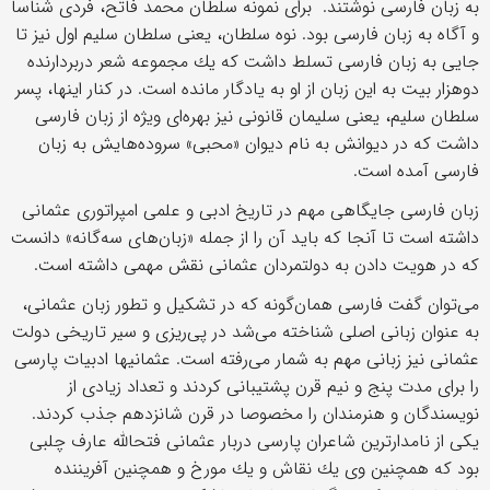
به زبان فارسی نوشتند. برای نمونه سلطان محمد فاتح، فردی شناسا
و آگاه به زبان فارسی بود. نوه سلطان، یعنی سلطان سلیم اول نیز تا
جایی به زبان فارسی تسلط داشت كه یك مجموعه شعر دربردارنده
دوهزار بیت به این زبان از او به یادگار مانده است. در كنار اینها، پسر
سلطان سلیم، یعنی سلیمان قانونی نیز بهره‌ای ویژه از زبان فارسی
داشت كه در دیوانش به نام دیوان «محبی» سروده‌هایش به زبان
فارسی آمده است.
زبان فارسی جایگاهی مهم در تاریخ ادبی و علمی امپراتوری عثمانی
داشته است تا آنجا كه باید آن را از جمله «زبان‌های سه‌گانه» دانست
كه در هویت دادن به دولتمردان عثمانی نقش مهمی داشته است.
می‌توان گفت فارسی همان‌گونه كه در تشكیل و تطور زبان عثمانی،
به عنوان زبانی اصلی شناخته می‌شد در پی‌ریزی و سیر تاریخی دولت
عثمانی نیز زبانی مهم به شمار می‌رفته است. عثمانی‏ها ادبیات پارسی
را برای مدت پنج و نیم قرن پشتیبانی كردند و تعداد زیادی از
نویسندگان و هنرمندان را مخصوصا در قرن شانزدهم جذب كردند.
یكی از نامدارترین شاعران پارسی دربار عثمانی فتح‏الله عارف چلبی
بود كه همچنین وی یك نقاش و یك مورخ و همچنین آفریننده