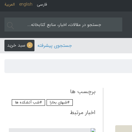
فارسی
english
العربیة
سبد خرید
جستجوی پیشرفته
0
برچسب ها
#شبهای بخارا
#شب آتشکده ها
اخبار مرتبط