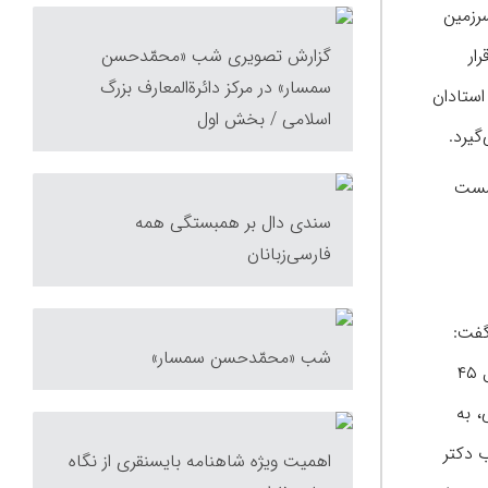
رزمین
ار
گزارش تصویری شب «محمّدحسن
سمسار» در مرکز دائرة‌المعارف بزرگ
استادان
اسلامی / بخش اول
گیرد.
نشست
سندی دال بر همبستگی همه
فارسی‌زبانان
گفت:
شب «محمّدحسن سمسار»
ایشان بنیان‌گذار این بنیاد فاخر و پدیدآورنده این بنای حقیقتاً زیبا هستند. یادشان گرامی باد؛ با عشق این مکان را بنا کردند. بنده در طول ۴۵
 به
ب دکتر
اهمیت ویژه شاهنامه بایسنقری از نگاه