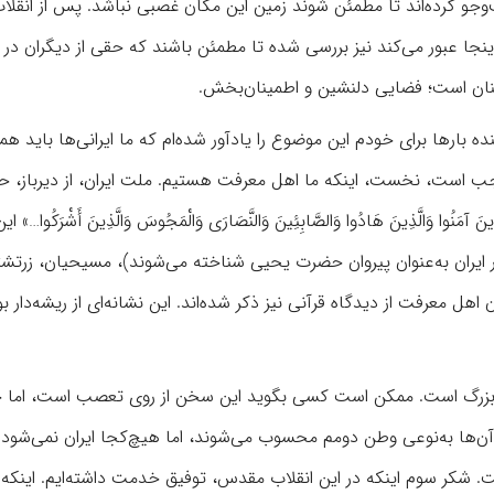
و کرده‌اند تا مطمئن شوند زمین این مکان غصبی نباشد. پس از انقلاب 
جا عبور می‌کند نیز بررسی شده تا مطمئن باشند که حقی از دیگران در 
نان است؛ فضایی دلنشین و اطمینان‌بخش.
 بارها برای خودم این موضوع را یادآور شده‌ام که ما ایرانی‌ها باید همو
واجب است، نخست، اینکه ما اهل معرفت هستیم. ملت ایران، از دیرباز،
َالَّذِینَ هَادُوا وَالصَّابِئِینَ وَالنَّصَارَی وَالْمَجُوسَ وَالَّذِینَ أَشْرَکُوا…» ا
ر ایران به‌عنوان پیروان حضرت یحیی شناخته می‌شوند)، مسیحیان، زرتشت
ل معرفت از دیدگاه قرآنی نیز ذکر شده‌اند. این نشانه‌ای از ریشه‌دار ب
ری بزرگ است. ممکن است کسی بگوید این سخن از روی تعصب است، اما 
آن‌ها به‌نوعی وطن دومم محسوب می‌شوند، اما هیچ‌کجا ایران نمی‌شود. 
ت. شکر سوم اینکه در این انقلاب مقدس، توفیق خدمت داشته‌ایم. اینکه 