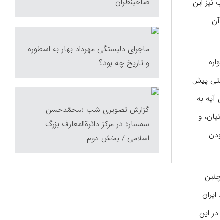
صاحبنظران
نیز این
آن
ماجرای دلبستگی مهرداد بهار به اسطوره
اره
و تاریخ چه بود؟
 حتی پیش
ین آیه به
گزارش تصویری شب «محمّدحسن
یان، و
سمسار» در مرکز دائرة‌المعارف بزرگ
ودن
اسلامی / بخش دوم
چنین
ایران
در این