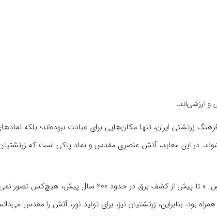
و ارزشی‌اند.
 زرتشتی ایران، تنها مکان‌هایی برای عبادت نبوده‌اند؛ بلکه نمادهای 
شوند. در این معابد، آتش عنصری مقدس و نماد پاکی است که زرتشتیان 
صالحی گفت: خداوند در قرآن می‌فرماید: «اللهُ نُورُ السَّمَاوَاتِ وَالْأَرْضِ…» تا پیش از کشف برق در حدود ۲۰۰ سال پی
مراه بود. بنابراین، زرتشتیان نیز، برای تولید نور، آتش را مقدس می‌دانس