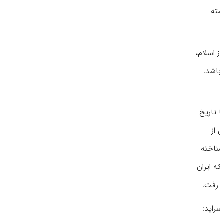
ته
 اسلام،
اشد.
 تاریخ
از
ناخته
 ایران
 رفت.
راید: