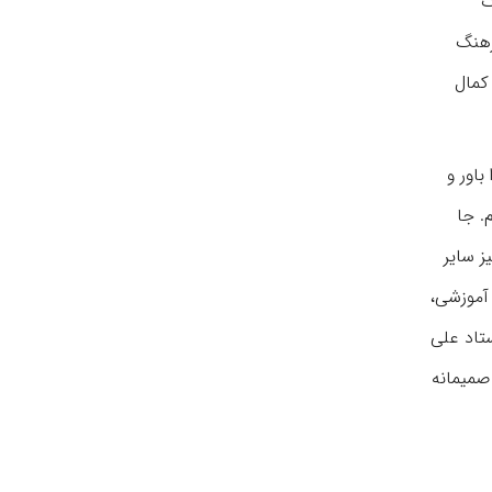
گ
رهنگ
 کمال
اور و
. جا
ز سایر
 آموزشی،
ستاد علی
صمیمانه