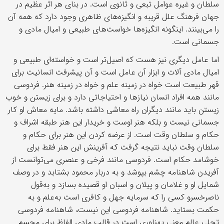
سلطان و غیره عوامل تبعی و ثانوی است. در بنای هر اثر عظیم در
جهان فرهنگ علل قریبه و انگیزه‌های ظاهری وجود دارد که همه آن
را می‌بینند. اینگونه انگیزه‌ها خواست‌های طبیعی و امیال مادی و
جسمانی است.
اما عامل دیگری نیز هست که اصیل‌تر است و خواسته‌ای طبیعی و
امیال مادی آلات و ابزار آن عامل است و آن پیشرفت انسانیت برای
قهر طبیعت است خواه در زمینه علم و خواه در زمینه هنر. فردوسی
مانند همه افراد انسان نیازها و احتیاجاتی دارد و برای زیستن و خوب
زیستن باید مانند دیگران راه معاشی داشته باشد. مایه معاش او کار
جسمانی نیست و بلکه هنر اوست و خریدار این هنر طبقه اشراف و
حکام و سلطان وقت است. از عرضه کردن این هنر برای حکام و
سلطان وقت نباید نتیجه گرفت که آفرینش این هنر فقط برای
خوشامد حکام است. فردوسی مانند فرخی و عنصری می‌توانست از
آفریدن شاهنامه چشم بپوشد و به‌ دربار محمود بشتابد و در وصف
شمایل او و غلامان و پیلان و اسبان او قصیده بسازد و به‌قول
ناصرخسرو کسی را که سرمایه جهل و کافری است به‌علم و به
حکمت بستاید. شاهنامه فردوسی این نیست، شاهنامه فردوسی
تجلی عالم معنی پهناوری است در قالب مادی الفاظ برای مجسم