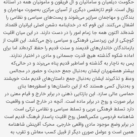
حکومت دیلمیان و سامانیان و آل فریقون و مأمونیان همه در آستانه
زوال است. قوم تازه‌نفس دیگری از آسیای مرکزی به‌صورت مهاجران و
بندگان و مهاجمان سرازیر می‌شوند و پست‌های سیاسی و نظامی را
اشغال می‌کنند. این قوم که در خداینامه دشمن اصلی ایرانیان قلمداد
شده‌اند اکنون همه جا زمام امور را در دست دارند. در این میان اقلیت
کوچکی از این زیردستی فرهنگی و سیاسی رنج می‌کشد. این اقلیت از
بازماندگان خاندان‌های قدیمند و سنت قدیم را حفظ کرده‌اند اما برای
اعاده شکوه گذشته هیچ قدرت جسمانی و مادی در اختیار ندارند.
پس به ناچار به گذشته و اساطیر قدیم پناه می‌برند و در حالی‌که
بیشتر همشهریان ایشان به‌دنبال جمع حدیث و حضور در مجالس
وعظ و تذکیرند ایشان به‌دنبال جمع داستان‌های قدیم ملت خویشند
و به‌دنبال کسی هستند که از این داستان‌ها و اسطوره‌ها بنای
حماسی عالی سازد. این بازتایی ذهنی در برابر خارج و قیام معنی در
برابر صورت و روح در برابر ماده است. آنچه در خارج است و واقعیت
دارد تسلط فرهنگی عربی و تسلط سیاسی و نظامی ترکی است.
شاهنامه فردوسی عکس‌العمل روح اقلیت پاسدار فرهنگ قدیم است
در برابر وضع موجود مادی واقعی خارجی. محرک آفرینش شاهنامه
همین است و عوامل صوری دیگر از قبیل کسب معاش و تقرب به