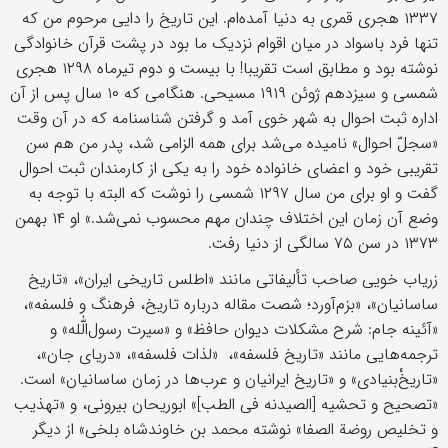
۱۳۳۷ هجری قمری به دنیا آمده‌ام. این تاریخ را دایی مرحوم من که
تنها فرد باسواد در میان اقوام نزدیک ما بود در پشت قرآن خانوادگی
نوشته بود و مطابق است تقریبا! با بیست و دوم تیرماه ۱۲۹۸ هجری
شمسی و سیزدهم ژوئن ۱۹۱۹ مسیحی. هنگامی که ۱۰ سال پس از آن
اداره ثبت احوال به شهر خوی آمد و گرفتن شناسنامه که در آن وقت
«سجلّ احوال» نامیده می‌شد برای همه الزامی شد، پدر من هم سن
تقریبی خود و اعضای خانواده خود را به یکی از کارمندان ثبت احوال
گفت و او برای من سال ۱۲۹۷ شمسی را نوشت که البته با توجه به
وضع آن زمان این اختلاف چندان مهم محسوب نمی‌شد.» او ۱۴ بهمن
۱۳۷۳ در سن ۷۵ سالگی از دنیا رفت.
زریاب خویی صاحب تألیفاتی مانند «اطلس تاریخی ایران»، «تاریخ
ساسانیان»، «بزم‌آورد؛ شصت مقاله درباره تاریخ، فرهنگ و فلسفه»،
«آئینه جام: شرح مشکلات دیوان حافظ» و «سیرت رسول‌الّٰله» و
ترجمه‌هایی مانند «تاریخ فلسفه»، «لذات فلسفه»، «دریای جان»،
«تاریخْ‌بنیادی» و «تاریخ ایرانیان و عرب‌ها در زمان ساسانیان» است.
«تصحیح و تحشیه [الصیدنه فی الطب]» ابوریحان بیرونی، و «تهذیب
و تخلیص روضة الصفا» نوشته محمد بن خاوندشاه بلخی» از دیگر