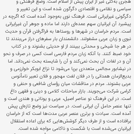
هجری به‌کلی غیر از ایران پیش از اسلام است. وضع فرهنگی و
سیاسی و نظامی و اقتصادی دگرگون شده است و این تغییر و
دگرگونی غیرایرانی است. فرهنگ نوی به‌وجود آمده است که اگرچه در
پیشبرد آن ایرانیان سهم عمده‌ای دارند اما ماده و جوهر آن غیرایرانی
است. مردم خراسان در شهرها و روستاها به‌ فراگرفتن قرآن و حدیث
نبوی و زبان عربی مشغولند. دانشمندان بار سفرهای دراز می‌بندند تا
در هر جا شیخی و محدثی ببینند از او حدیثی بشنوند و در کتاب
خود ضبط کنند. با آنکه زبان مردم فارسی است کسی در صرف و نحو
آن و در لغات آن بحث نمی‌کند و آن را شایسته بحث نمی‌داند. اما
در نیشابور مجالس متعددی برپا می‌شود تا نزاع ابوبکر خوارزمی و
بدیع‌الزمان همدانی را در فلان لغت مهجور و فلان تعبیر نامأنوس
عربی بشنوند. مردم در مناقشات میان رؤسای شافعی و حنفی و
کرامی شرکت می‌جویند. بازار مباحثات کلامی و دینی و فقهی داغ
است. در این فرهنگ نو عناصر اصیل، عربی و یونانی و هندی است و
تنها عنصر حامل آن ایرانی است. در سیاست نیز وضع تازه‌ای پیش
آمده است. سیادت و برتری عنصر عربی مدت‌ها است که از خراسان
برافتاده است و از طرف دیگر کوشش‌هایی که برای اعاده استقلال
ایرانیان می‌شده است با شکست و ناکامی مواجه شده است.