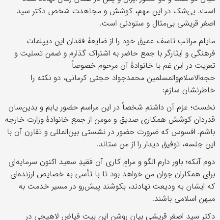
است. بی‌شک در این مهم، کوشش و مجاهدت شخص دکتر سید
اصغر قریشی بی‌مثال و ستودنی است.
مایلم مراتب تاسف عمیق خود را از ضایعۀ فقدان این دیپلمات
فرهنگی و ایثارگر با جمع حاضر به اشتراک گذارم و ضمن تسلیت و
تعزیت در این غم با خانوادۀ آن مرحوم خصوصاً
حجه‌الاسلام‌والمسلمین محمدجواد حجتی کرمانی، دو نکته را
خاطرنشان سازم:
نخست؛ عزم آن داشتم شخصاً در این مراسم حضور یابم و بدین‌سان
قدردان کوشش همکاری صدیق و مومن از جمع خانوادۀ وزارت خارجه
باشم. افسوس که ضرورت حضور در نشستی بین‌المللی و تقارن آن با
این جلسه، توفیق دیدار را از من ستاند.
دوم آنکه؛ باور دارم الگو و مرامِ کاری آن فقیدِ سعید اکنون سرمایه‌ای
برای همکاران جوان من خواهد بود تا با تأسی به خصایص ارزنده‌ای
که ایشان به ودیعت نهادند، بکوشند پیش‌رو در مسیر خدمت به
میهن اسلامی باشند.
دکتر سید اصغر قریشی بیان روشن این بیت فیاض لاهیجی در