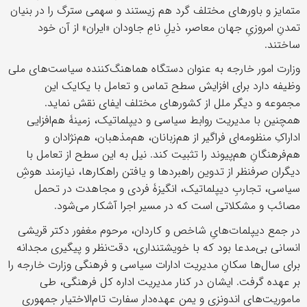
متمایز و باورهای مختلف گرد هم زیستند و سهمی سترگ را در بنیان
تمدنِ امروزیِ جهان معاصر، ذیلِ نامِ جاودان «ایران» از آن خود
ساختند.
وزارت امور خارجه به عنوان دستگاه هماهنگ‌کننده سیاست‌های ملی
وظیفه دارد برای افزایش سطح تماس و تعامل با یکایک این
مجموعه و دیگر ملل از کشورهای مختلف ایفای نقش نماید.
همچنین با مدیریت روابط سیاسی و دیپلماتیک، زمینۀ هم‌افزایی
اداراکِ منظومه‌ای فراگیر از هم‌زبانان، هم‌مذهبان، هم‌نژادان و
هم‌فرهنگانِ هم‌پیوند را تثبیت کند. نیل به این سطح از تعامل با
دیگران صرفنظر از تدوین راهبردها و یافتن راهکارها، نیازمند هوشِ
سیاسی، تجاربِ دیپلماتیک، انگیزۀ فردی و مجاهدت در تحمل
مصائب و مشکلاتی است که در مسیر اجرا آشکار می‌شود.
در جمع دیپلمات‌هایِ شاخص و کاردان، مرحوم مغفور دکتر قریشی
انسانی بی‌مدعا بود که با خویشتنداری، دقت‌نظر و پیگیری مجدانه
برای سال‌ها سکانِ مدیریت ادارات سیاسی و فرهنگی وزارت خارجه را
بر عهده گرفت. ایشان در کنار مدیریت اداره کل فرهنگی، طی
ماموریت‌های اندونزی و یمن عهده‌دار سفارت تام‌الاختیار جمهوری