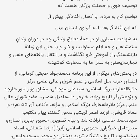
توصیف خوی و خصلت بزرگان هست که
تواضع کن به مردم، با کسان افتادگی پیش آر
که این افتادگی‌ها را به گردون نردبان بینی
به شهادت بسیاری او در همۀ دقایق زندگی چه در دوران زندانِ
ستمشاهی و چه ایام مسئولیت و کار، و یا حتی این زمانۀ
بازنشستگی از آموختن فرو نگذاشت و در انتقال یافته‌های علمی و
تجارب‌زیستی به نسل ما به سخاوت کوشید.»
در بخش‌های دیگری از این برنامه محمدجواد حجتی کرمانی، از
اعضای حزب ملل اسلامی و عضو شورای عالی علمی مرکز
دائرةالمعارف بزرگ اسلامی؛ سیدعلی موجانی، مشاور وزیر امور خارجه
و پژوهش‌گر تاریخ روابط خارجی؛ اسماعیل شمس، عضو شورای عالی
علمی مرکز دائرةالمعارف بزرگ اسلامی و مؤلف «کتاب آن ۵۵ نفر»؛ و
عماد قریشی، فرزند اصغر قریشی سخن گفتند، پیام مکتوب
سیدمحمد خاتمی قرائت شد و پیام تصویری حسین جابری انصاری،
مدیرعامل خبرگزاری جمهوری اسلامی (ایرنا)؛ رضا شعبانی، استاد
پیشکسوت تاریخ دانشگاه شهید بهشتی؛ و محمد مسجدجامعی،