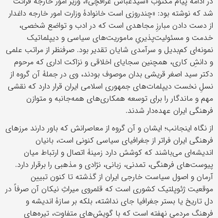
در ادامه پیام مکتوب «سیدعباس عراقچی»، وزیر امور خارجه قرائت
شد که نوشته بود: «چندروزی است خانوادۀ وزارت امور خارجه داغدار
از دست دادن مبارزِ مجاهدی است که در ادب و تواضع شخصی،
خدمت و مسئولیت‌پذیریِ ماموریت‌های سیاسی و دیپلماتیک
نمونه‌ای کم‌بدیل و سرآمدی شایان تقدیر بود. صرفنظر از مراتب علمی
و دانشِ کاری، همچنین سجایای اخلاقی و نزاکت اداری که مرحوم
دکتر سید اصغر قریشی بدان موصوف بودند، وی در جملۀ آن گروه از
نسلِ نخست دیپلمات‌های جمهوری اسلامی ایران قرار دارد که نقشی
مهم و ماندگار را برای توسعه همکاری‌های همه‌جانبه و متوازن
فرهنگی ایران عهده‌دار شدند.
از نگاه اینجانب؛ ایشان و آن گروه از معاصرانش که باور دارند مرزهای
فرهنگی ایران فراتر از جغرافیای سیاسی کنونی است، بانیان
اندیشه‌ای می‌باشند که کوشش دارد زمینۀ اتصال و ارتباط میان
پیوست‌های فرهنگی، تمدنی، زبانی، نژادی و مذهبی را برقرار دارد.
آرمان و اصول سیاست خارجی ایران از گذشته تا کنون تبیین
موقعیت ژئوپلتیک کشوری است که قلمروی میراثِ نیکان آن صرفاً در
دل تاریخ یا بستر جغرافیا جای نداشته، بلکه بر سازۀ اندیشه و
فرهنگ مردمی نهفته است که با گویش‌های متفاوت، تیره‌های