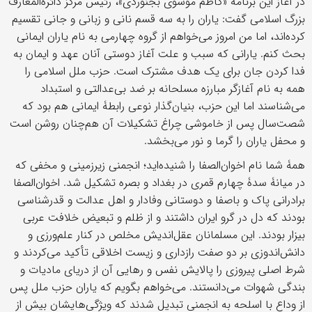
در آغاز این برنامه «کاظم موسوی بجنوردی»، رئیس مرکز دائرةالمعارف
بزرگ اسلامی گفت: یاران را به سه قسم نانی و زبانی و جانی تقسیم
کرده‌اند، اما من امروز می‌خواهم از گروه چهارمی به نام یاران ایمانی
بحث کنم. یارانی که سبب و علت آغاز دوستی آنان عهد و ایمان به
فدا کردن جان برای یک هدف مشترک است. حزب ملل اسلامی را
همه به نام آغازگر مبارزه مسلحانه بر ضد بی‌عدالتی و استبداد
می‌شناسند اما این حزب، بنیان‌گذار نوعی رابطۀ ایمانی هم بود که
شصت‌سال پس از خاموشی چراغ تشکیلات آن هم‌چنان روشن است
و محفل یاران را گرما و نور می‌بخشد.
همۀ شما نام اخوان‌الصفا را شنیده‌اید؛ انجمنی زیرزمینی و مخفی که
در میانۀ سدۀ چهارم قمری در بغداد و بصره تشکیل شد. اخوان‌الصفا
برادرانی پاک و باصفا و دوستانی وفادار و اهل عدالت و قدرشناسی
بودند که دل در گرو ایران داشتند و از ظلم و تبعیض خلافت عربی
بیزار بودند. این مسلمانان عقل‌اندیش مخلص در کنار علم‌ورزی و
دانش‌اندوزی بر دو صفت رازداری و زیست اخلاقی تأکید می‌کردند و
شرط اصلی پیروزی را پالایش نفس و رهایی آن از دریای مادیات و
بندگی شهوات می‌دانستند. می‌خواهم بگویم که یاران حزب ملل پس
از وداع با اسلحه به انجمنی تبدیل شدند که ویژگی‌هایشان بیش از