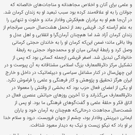
و علمی برای آنان و اخلاص مجاهدانه و مناجات‌های خالصانه که
جوانان را به او علاقه‌مند کرده بود سبب تبعید او به زندان کرمان شد.
در آن‌جا هم او به برادران هم‌فکرش وفادار ماند و خلوت و تنهایی را
به علم آراسته کرد. قریشی بعد از تحمل هشت‌سال حبس سرانجام از
زندان کرمان آزاد شد اما هم‌چنان آرمان‌گرا و انقلابی و اهل عدل و
وفا باقی ماند؛ ضمن این‌که کرمان او را به خاندان حجتی کرمانی
وصل کرد و رابطۀ ایمانی میان او و محمدجواد حجتی به رابطۀ
خانوادگی تبدیل شد. اصغر قریشی ازجمله کسانی بود که پس از
تشکیل مرکز دائرة‌المعارف بزرگ اسلامی مشتاقانه به آن پیوست و در
این چهل‌سال در کنار مشاغل سیاسی و دیپلماتیک در داخل و خارج
ایران هرگز تحقیق و پژوهش و کار فرهنگی و علمی را فراموش نکرد.
او یکی از اعضای فعال حزب بود که بخشی از وقتش را معمولا در
دائرةالمعارف می‌گذراند و تا آخرین روزهای حیاتش عنصری فعال در
اتاق فکر و حلقۀ علمی و گفت‌گوهای فرهنگی ما بود. او پس از
شصت‌سال مجاهدت درحالی‌که هم‌چنان به آرمان خود و یاران
ایمانی دیرینش وفادار بود، چشم از جهان فروبست. درود و سلام خدا
بر او باد که نیکو زیست و نیک به دیدار معبود شتافت.