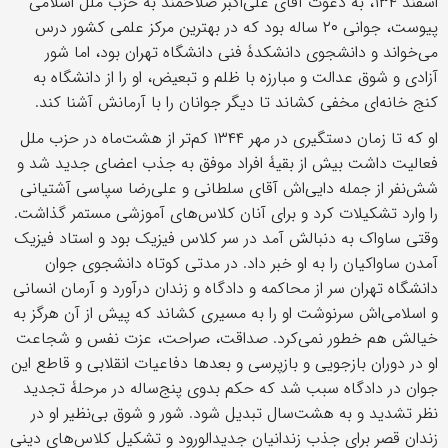
اسفند ١٣۴، به دعوت آقای علی‌اکبر صلاحمند به حزب ملل اسلامی
پیوست، جوانی ٢٠ ساله بود که در بهترین مرکز علمی کشور درس
می‌خواند و دانشجوی دانشکدۀ فنی دانشگاه تهران بود، اما شور
آزادی و شوق عدالت و مبارزه با ظلم و تبعیض، او را از دانشگاه به
کنج خانه‌ای مخفی کشاند تا دیگر جوانان را با آرمانش آشنا کند.
او که تا زمان دستگیری در مهر ١٣۴۴ کم‌تر از هشت‌ماه در حزب ملل
فعالیت داشت بیش از بقیۀ افراد موفق به جذب اعضای جدید شد و
شش‌نفر از جمله دایی‌اش آقای سلطانی و علی‌رضا سپاسی آشتیانی
را وارد تشکیلات کرد و برای آنان کلاس‌های آموزشی مستمر گذاشت.
وقتی ساواک به دنبالش آمد در سر کلاس فیزیک بود و استاد فیزیک
آمدن ساواکیان را به او خبر داد. در مدتی کوتاه دانشجوی جوان
دانشگاه تهران سر از محاکمه و دادگاه و زندان درآورد و آرمان انسانی
و اسلامی‌اش سرنوشت او را به مسیری کشاند که پیش از آن هرگز به
خیالش هم خطور نمی‌کرد. صداقت، صراحت، عزت نفس و شجاعت
او در دوران بازجویی و بازپرسی و بعدها دفاعیات انقلابی و قاطع این
جوان در دادگاه سبب شد که حکم بدوی پنج‌ساله در مرحلۀ تجدید
نظر تشدید و به هشت‌سال تبدیل شود. شور و شوق بی‌نظیر او در
زندان قصر برای جذب زندانیان جدیدالورود و تشکیل کلاس‌های دینی