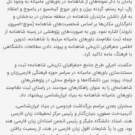
یامان با ذکر نمونه‌های از شاهنامه در باورهای عامیانه به وجود تل
زال، تپه رستم، گردنه بیژن و باور عروج کیخسرو در یاسوج و اعتقاد
به قرار داشتن مازندران شاهنامه در منطقه منجان در بدخشان و
نام‌گذاری مکان‌ها بر اساس شخصیت‌های شاهنامه (سوچ=اسپروز،
ناروند) اشاره نمود. وی به ضرورت‌های پژوهشی در زمینه شاهنامه از
جمله ثبت نظام‌مند باورهای عامیانه مرتبط با شاهنامه، تدوین
اطلس جغرافیای تاریخی شاهنامه و پیوند دادن مطالعات دانشگاهی
با فرهنگ عامه تاکید کرد.
حکمت، اجرای طرح جامع «جغرافیای تاریخی شاهنامه» ثبت و
مستندسازی باورهای عامیانه در سراسر حوزه فرهنگی فارسی‌زبان و
ایجاد پیوند بین دانشگاه‌ها و جوامع محلی در پژوهش‌های
شاهنامه‌ای را به عنوان راهکار‌های سودمند در راستای ثبت نظام‌مند
باورهای عامیانه شاهنامه به بنیاد ایران‌شناسی پیشنهاد داد.
سخنران بعدی مراسم بزرگداشت فردوسی در بنیاد ایران‌شناسی،
آذرمیدخت صفوی، بنیان‌گذار و رئیس مرکز تحقیقات زبان فارسی
هند، استاد دانشگاه علیگر و رئیس انجمن استادان زبان فارسی هند
بود. وی با ردّ شایعات افول زبان فارسی در هند، از رسمیت یافتن