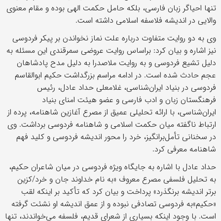
تنها احیاگر زبان فارسی، بلکه حامل حکمت الهی بوده و مقام معنوی
والایی در اندیشه فلاسفه اسلامی داشته است.
وی به دو روایت متفاوت درباره علت نماز نخواندن بر پیکر فردوسی
نیز اشاره و بیان کرد: براساس روایت عروضی سمرقندی این مسئله به
دلیل تشیع فردوسی و به روایت ملاصدرا به دلیل مدح پادشاهان
عجم حادث شده است. در ادامه مراسم بزرگداشت حکیم ابوالقاسم
فردوسی در بنیاد ایران‌شناسی، غلامعلی حداد عادل، رئیس
فرهنگستان زبان و ادب فارسی و عضو هیئت امنای بنیاد
ایران‌شناسی، با ارائه تحلیلی عمیق از مصرع آغازین شاهنامه، پرده از
ارتباط ناگفته میان حکمت اسلامی و شاهنامه فردوسی برداشت. وی
در سخنانی تأمل‌برانگیز، خرد را محور اندیشه فردوسی و کلید فهم
شاهنامه معرفی کرد.
حداد عادل با اشاره به جایگاه ویژه فردوسی در میان شاعران حکیم،
به تحلیل فلسفی مصرع معروف «به نام خداوند جان و خرد/کزین
برتر اندیشه برنگذرد» پرداخت و بیان کرد که تأکید بر اینکه لقب
«حکیم»‌به فردوسی تصادفی نبوده و از عمق اندیشه او نشئت گرفته
است. با وجود اینکه بسیاری از شعرای قدیم، فلسفه می‌خواندند، تنها