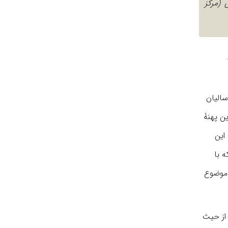
 (مرکز
سالیان
ن پهنۀ
این
 با
 موضوع
 از حیث