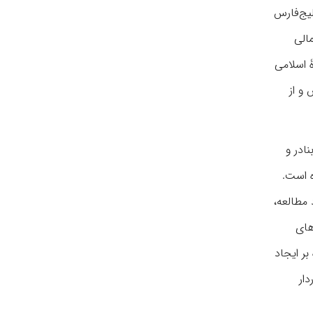
لیج‌فارس
الی
ۀ اسلامی
 و از
ادر و
ه است.
 مطالعه،
های
ر ایجاد
دار