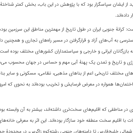
 از ایشان سپاسگزار بود که با پژوهش در این باب، بخش کمتر شناختۀ 
داده‌اند.
ست: کرانۀ جنوبی ایران در طول تاریخ از مهمترین مناطق این سرزمین بود
ترسی به آب‌های آزاد و قرارگرفتن در مسیر راه‌های تجاری و همچنین دار
ه بازرگانان ایرانی و خارجی و سیاستمداران کشورهای مختلف بوده است.
نرژی و تاریخ و تمدن یک پهنۀ آبی مهم و حساس در جهان محسوب می‌ش
همیت مکانی این منطقه سبب احداث بناهای ارزشمندی در دوره‌‎های مختلف تاریخی اعم از بناهای مذهبی، نظامی، مسکونی و سایر 
عام‌المنفعه شده است. از طرفی به علت سختی آب و هوا، این ساختمان‌ها همواره در معرض فرسایش و تخری
اری در مناطقی که اقلیم‌های سخت‌تری داشته‌اند، بیشتر به آن وابسته بو
ت با اقلیم سخت منطقه خود سازگار بوده‌اند. این اثر به معرفی خانه‌ها
 شمالی خلیج‌فارس تا دامنه‌های جنوبی رشته‌کوه زاگرس، در محدودۀ چها