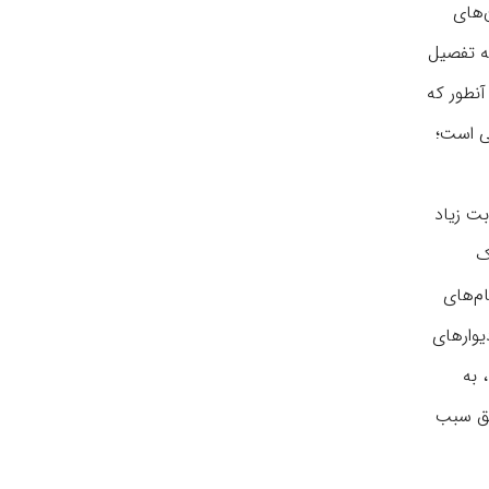
‌های
به تفصیل
نطور که
ی است؛
بت زیاد
ک
م‌های
یوارهای
 به
یق سبب