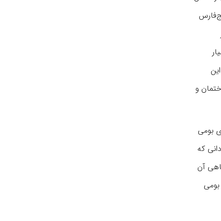
ج‌فارس
ار
ین
ختمان و
ی بومی
انی که
اهی آن
 بومی