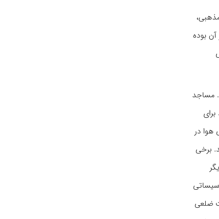
مذهبی،
ر آن بوده
ی
. مساجد
برای
 هوا در
. برخی
گر
أسیساتی
 یا هشت ضلعی