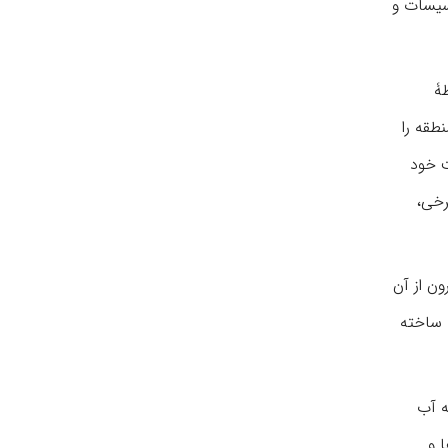
أسیسات و
طۀ
طقه را
ت خود
رخی،
ون از آن
این منطقه ساخته
ه آب
 و